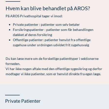
Modelopskrivning
Lunge-astma-allergi
Ar og strækmærker
Udskrivelse
Vores mål
Hvem kan blive behandlet på AROS?
Plasmaprodukter i æstetisk, kosmetisk og anti-
Mave-tarm kirurgi
Uønsket hårvækst
På AROS Privathospital tager vi imod:
aging medicin
Menopause- og hormonterapi
Hårtab
Private patienter : patienter som selv betaler
Prisliste
Forsikringspatienter : patienter som får behandlingen
Neurologi (hjerne-nervesygdomme)
Aldersprægede håndrygge
Skriv dig op
dækket af deres forsikring
Offentlige patienter: patienter henvist fra offentlige
Onkologi (kræftsygdomme)
Kropsforyngelse og opstramning
sygehuse under ordningen udvidet frit sygehusvalg
Plastikkirurgi (rekonstruktiv)
Intim konturering/foryngelse
Du kan læse mere om de forskellige patienttyper i sektionerne
Reumatologi (gigtsygdomme)
Mandlig genitalområde - forskønnelse
forneden.
Vi har ikke nogen aftale med den offentlige sygesikring og derfor
Svedproblemer
Kosmetisk Plastikkirurgi
modtager vi ikke patienter, som er henvist direkte fra egen læge.
Søvn
Kæbekirurgi
Thoraxkirurgi (slipping rib)
Skræddersyede dropbehandlinger
Ultralydsscanning
Før / efter billeder
Private Patienter
Urologi (Urinvejssygdomme)