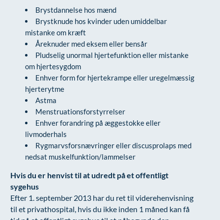
Brystdannelse hos mænd
Brystknude hos kvinder uden umiddelbar
mistanke om kræft
Åreknuder med eksem eller bensår
Pludselig unormal hjertefunktion eller mistanke
om hjertesygdom
Enhver form for hjertekrampe eller uregelmæssig
hjerterytme
Astma
Menstruationsforstyrrelser
Enhver forandring på æggestokke eller
livmoderhals
Rygmarvsforsnævringer eller discusprolaps med
nedsat muskelfunktion/lammelser
Hvis du er henvist til at udredt på et offentligt
sygehus
Efter 1. september 2013 har du ret til viderehenvisning
til et privathospital, hvis du ikke inden 1 måned kan få