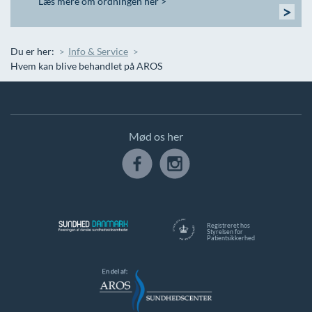
Læs mere om ordningen her >
>
Du er her:
Info & Service
Hvem kan blive behandlet på AROS
Mød os her
Registreret hos
Styrelsen for
Patientsikkerhed