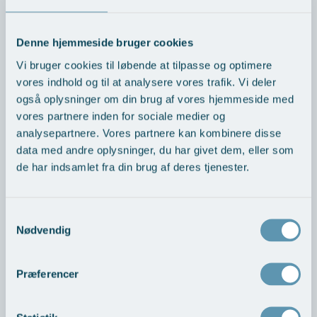
offentligt sygehus overstiger 30 dage, har ret til udvidet
frit sygehusvalg, dvs. behandling på et privathospital
som AROS Privathospital.
Denne hjemmeside bruger cookies
Vi bruger cookies til løbende at tilpasse og optimere
Du har også ret til at blive henvist til behandling på et
vores indhold og til at analysere vores trafik. Vi deler
privathospital allerede efter 1 måned:
også oplysninger om din brug af vores hjemmeside med
vores partnere inden for sociale medier og
Hvis du er blevet aflyst på et offentligt hospital
analysepartnere. Vores partnere kan kombinere disse
Hvis din sygdom er alvorlig
data med andre oplysninger, du har givet dem, eller som
Du kan se vores ventetider her
de har indsamlet fra din brug af deres tjenester.
Mit sygehusvalg >
Hvis du er i tvivl eller har du spørgsmål, kan du kontakte
Samtykkevalg
Nødvendig
Patientkontoret i den region, hvor du bor. Her vil en
patientvejleder rådgive og vejlede dig yderligere om
dine muligheder for frit sygehusvalg:
Præferencer
Kontakt patientkontoret >
Det er i vid udstrækning op til din og din læges