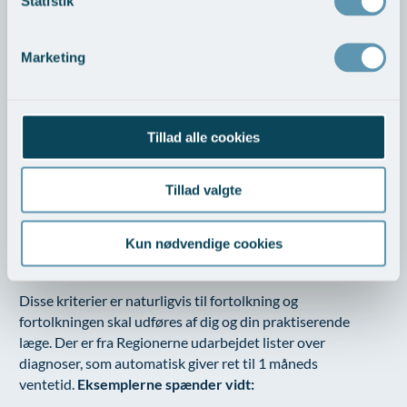
Statistik
vurdering om en sygdom er alvorlig nok til at den falder
ind under 1 måneds ventegarantien. Men selve
beslutningen træffes af den sygehusafdeling, som
Marketing
modtager henvisningen.
Til grund for vurderingen lægges 3 kriterier:
Tillad alle cookies
Udsigten til bedring eller helbredelse forringes
ved udsættelse
Tillad valgte
Sygdommen er ledsaget af behov for stærk
smertestillende medicin
Kun nødvendige cookies
Svære funktionsnedsættelser, hvor der er udsigt
til at behandling kan bedre nedsættelsen
Disse kriterier er naturligvis til fortolkning og
fortolkningen skal udføres af dig og din praktiserende
læge. Der er fra Regionerne udarbejdet lister over
diagnoser, som automatisk giver ret til 1 måneds
ventetid.
Eksemplerne spænder vidt: