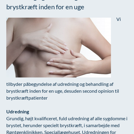
Modelopskrivning
brystkræft inden for en uge
Ar og strækmærker
Udskrivelse
Kontakt os & Find vej
Vores mål
Plasmaprodukter i æstetisk, kosmetisk og anti-
Uønsket hårvækst
Kvalitet og patienttilfredshed
Vi
aging medicin
Hårtab
Nyttige links
Prisliste
Aldersprægede håndrygge
Parkering og opladning på AROS Privathospital
Skriv dig op
Kropsforyngelse og opstramning
Persondatapolitik på AROS
Intim konturering/foryngelse
Rygepolitik
Mandlig genitalområde - forskønnelse
Samarbejde mellem specialer
tilbyder påbegyndelse af udredning og behandling af
Kosmetisk Plastikkirurgi
Sengestuer
brystkræft inden for en uge, desuden second opinion til
Kæbekirurgi
Standardbetingelser for privatbetalte
brystkræftpatienter
operationer
Skræddersyede dropbehandlinger
Udredning
Ventetid i det offentlige - Frit sygehusvalg
Grundig, højt kvalificeret, fuld udredning af alle sygdomme i
Før / efter billeder
brystet, herunder specielt brystkræft, i samarbejde med
Røntgenklinikken, Speciallægehuset. Udredningen for