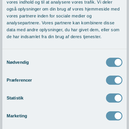
vores indhold og til at analysere vores trafik. Vi deler
også oplysninger om din brug af vores hjemmeside med
vores partnere inden for sociale medier og
Der er frit sygehusvalg i Danmark og i nogle tilfælde
analysepartnere. Vores partnere kan kombinere disse
også udvidet frit sygehusvalg. Alle, der har udsigt til
data med andre oplysninger, du har givet dem, eller som
mere end 1 måneds ventetid på undersøgelse eller
de har indsamlet fra din brug af deres tjenester.
behandling på et offentligt sygehus, har ret til at vælge
gratis behandling på et privathospital.
Samtykkevalg
Læs mere om ordningen her >
Nødvendig
>
Præferencer
Mammakirurgi - priser
Undersøgelser og behandling af brystknuder,
Statistik
mammografi, nålebiopsi, brystrekonstruktion mm.
Marketing