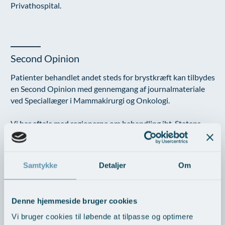
Privathospital.
Second Opinion
Patienter behandlet andet steds for brystkræft kan tilbydes
en Second Opinion med gennemgang af journalmateriale
ved Speciallæger i Mammakirurgi og Onkologi.
Vi har aftale med regionerne om behandling iht. Statens
Ventelistegaranti. Patienter med en sundhedsforsikring kan
anvende denne i forbindelse med behandling på AROS
Privathospital.
Samtykke
Detaljer
Om
Denne hjemmeside bruger cookies
Frit sygehusvalg
Vi bruger cookies til løbende at tilpasse og optimere