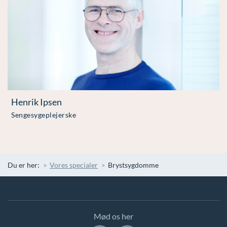
Henrik Ipsen
Sengesygeplejerske
Du er her:
Vores specialer
Brystsygdomme
Mød os her