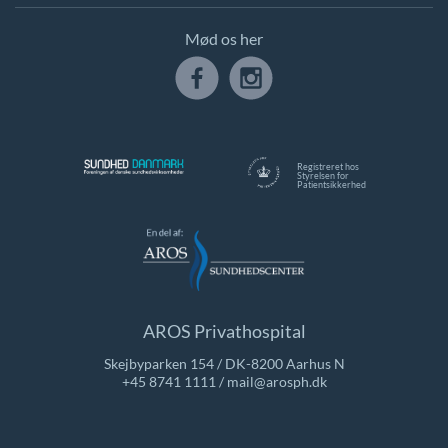
Mød os her
Registreret hos
Styrelsen for
Patientsikkerhed
AROS Privathospital
Skejbyparken 154 / DK-8200 Aarhus N
+45 8741 1111
/
mail@arosph.dk