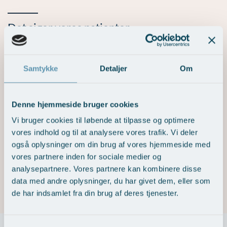
Øre-næse-hals
Det siger vores patienter
Lars 59 år
Samtykke
Detaljer
Om
Her er blevet mødt af en meget kompetent og utrolig
imødekommende Solveig, der for første gang har anskueliggjort for
mig, at jeg ikke har et isoleret søvnproblem, men også udfordringer
Denne hjemmeside bruger cookies
i min tilgang til mig selv som person. Hun har følgelig præsenteret
mig for et forløb, hvor søvnskemaer etc. har fyldt meget, men hvor
Vi bruger cookies til løbende at tilpasse og optimere
jeg kognitivt har skullet arbejde sideløbende med mig selv.
vores indhold og til at analysere vores trafik. Vi deler
også oplysninger om din brug af vores hjemmeside med
Det har resulteret i, at jeg for første gang i mit liv har fået en reel
vores partnere inden for sociale medier og
vejledning, sådan at jeg i dag har et normalt forhold til min søvn.
analysepartnere. Vores partnere kan kombinere disse
data med andre oplysninger, du har givet dem, eller som
LÆS MERE >
Søvn
de har indsamlet fra din brug af deres tjenester.