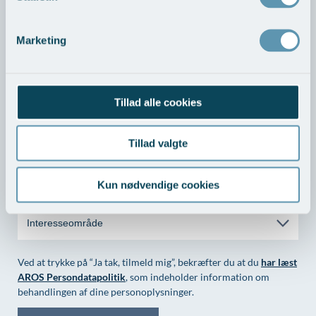
Marketing
Tilmeld dig til nyhedsbrev
Vil du vide mere om vores behandlinger, om nye tiltag, nye
specialer og behandlingstyper samt om den spændende
Tillad alle cookies
teknologiske udvikling, så tilmeld dig nyhedsbrevet her.
Tillad valgte
Kun nødvendige cookies
Interesseområde
Ved at trykke på “Ja tak, tilmeld mig”, bekræfter du at du
har læst
AROS Persondatapolitik
, som indeholder information om
behandlingen af dine personoplysninger.