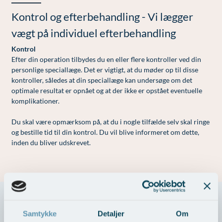
Modelopskrivning
Lunge-astma-allergi
Ar og strækmærker
Kontakt os & Find vej
Vores mål
Kontrol og efterbehandling - Vi lægger
Plasmaprodukter i æstetisk, kosmetisk og anti-
Mave-tarm kirurgi
Uønsket hårvækst
Kvalitet og patienttilfredshed
vægt på individuel efterbehandling
aging medicin
Menopause- og hormonterapi
Hårtab
Nyttige links
Kontrol
Prisliste
Efter din operation tilbydes du en eller flere kontroller ved din
Neurologi (hjerne-nervesygdomme)
Aldersprægede håndrygge
Parkering og opladning på AROS Privathospital
personlige speciallæge. Det er vigtigt, at du møder op til disse
Skriv dig op
kontroller, således at din speciallæge kan undersøge om det
Onkologi (kræftsygdomme)
Kropsforyngelse og opstramning
Persondatapolitik på AROS
optimale resultat er opnået og at der ikke er opstået eventuelle
komplikationer.
Plastikkirurgi (rekonstruktiv)
Intim konturering/foryngelse
Rygepolitik
Du skal være opmærksom på, at du i nogle tilfælde selv skal ringe
Reumatologi (gigtsygdomme)
Mandlig genitalområde - forskønnelse
Samarbejde mellem specialer
og bestille tid til din kontrol. Du vil blive informeret om dette,
Svedproblemer
Kosmetisk Plastikkirurgi
Sengestuer
inden du bliver udskrevet.
Søvn
Kæbekirurgi
Standardbetingelser for privatbetalte
operationer
Thoraxkirurgi (slipping rib)
Skræddersyede dropbehandlinger
Ventetid i det offentlige - Frit sygehusvalg
Ultralydsscanning
Før / efter billeder
AROS Privathospital tilbyder
Samtykke
Detaljer
Om
Urologi (Urinvejssygdomme)