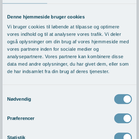
efterbehandling til opererede patienter
Øre-næse-hals
Vi lægger vægt på, at kunne opfylde dine ønsker om
Denne hjemmeside bruger cookies
individuel efterbehandling. Derfor har vi tilknyttet
Vi bruger cookies til løbende at tilpasse og optimere
fysioterapi klinikken Fysiocenter v/Morten Høgh samt
vores indhold og til at analysere vores trafik. Vi deler
Henriette Lose, kosmetolog og kosmetisk massør.
også oplysninger om din brug af vores hjemmeside med
vores partnere inden for sociale medier og
Henriette Lose behandler patienter med behov for
analysepartnere. Vores partnere kan kombinere disse
lindrende og helende ”efterbehandling” efter
data med andre oplysninger, du har givet dem, eller som
plastikoperationer; facelift, pandeløft, øjen- og halsløft,
de har indsamlet fra din brug af deres tjenester.
samt liposuction(fedtsugning), fedttransplantation etc.
Læs mere om efterbehandling - plastikoperationer her >
Samtykkevalg
Hvis du har spørgsmål til kontrol og efterbehandling, er
Nødvendig
du altid velkommen til at kontakte os på telefon: 8741
1111 eller på e-mail:
mail@arosph.dk
Præferencer
Statistik