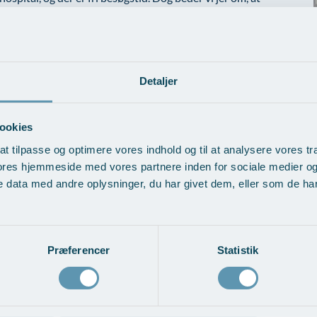
nter og hospitalets arbejdsgange.
hospital – for at sikre et sundt og behagelig ophold for alle
Detaljer
ookies
at tilpasse og optimere vores indhold og til at analysere vores tra
ores hjemmeside med vores partnere inden for sociale medier o
 data med andre oplysninger, du har givet dem, eller som de har 
Præferencer
Statistik