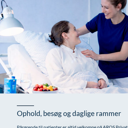
Ophold, besøg og daglige rammer
Pårørende til patienter er altid velkomne på AROS Privatho