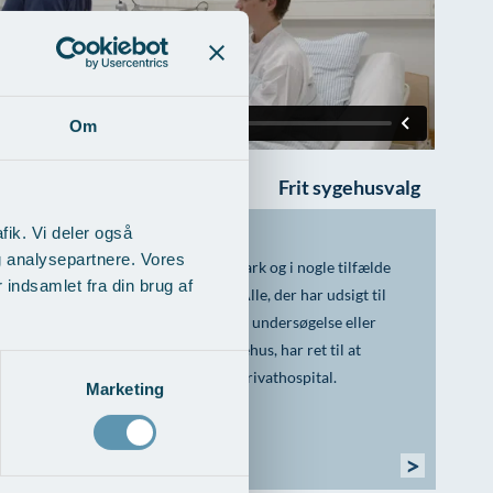
Om
Frit sygehusvalg
fik. Vi deler også
g analysepartnere. Vores
Der er frit sygehusvalg i Danmark og i nogle tilfælde
indsamlet fra din brug af
også udvidet frit sygehusvalg. Alle, der har udsigt til
mere end 1 måneds ventetid på undersøgelse eller
behandling på et offentligt sygehus, har ret til at
vælge gratis behandling på et privathospital.
Marketing
Læs mere om ordningen her >
>