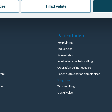
ies
Tillad valgte
Patientforløb
Forplejning
Indkaldelse
Konsultation
Kontrol og efterbehandling
Operation og indlæggelse
rapi
Patientudtalelser og anmeldelser
e)
Sengestuer
me)
Tidsbestilling
Udskrivelse