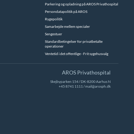
Parkering og opladning på AROS Privathospital
Persondatapolitik på AROS
Rygepolitik
Samarbejde mellem specialer
Sengestuer
Standardbetingelser for privatbetalte
operationer
Ventetid i det offentlige - Frit sygehusvalg
AROS Privathospital
Skejbyparken 154 / DK-8200 Aarhus N
+45 8741 1111
/
mail@arosph.dk