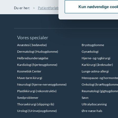
Kun nødvendige cook
Du er her:
Patientforløb
Sengestuer
Vores specialer
Anæstesi ( bedøvelse)
Brystsygdomme
Dermatologi (Hudsygdomme)
Gynækologi
Helbredsundersøgelse
Hjerne- og rygkirurgi
Kardiologi (hjertesygdomme)
Karkirurgi (åreknuder)
Kosmetisk Center
Lunge-astma-allergi
Mave-tarm kirurgi
Menopause- og hormonte
Neurologi (hjerne-nervesygdomme)
Onkologi (kræftsygdomm
Plastikkirurgi (rekonstruktiv)
Reumatologi (gigtsygdom
Svedproblemer
Søvn
Thoraxkirurgi (slipping rib)
Ultralydsscanning
Urologi (Urinvejssygdomme)
Øre-næse-hals