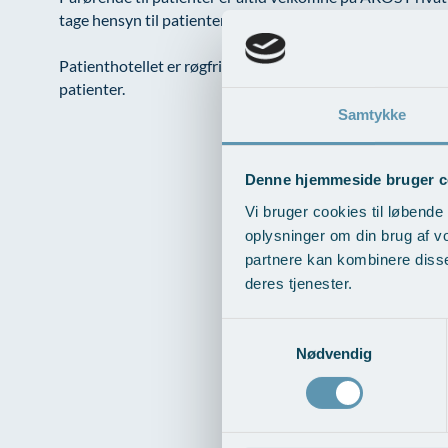
tage hensyn til patientens tilstand og de øvrige medpatie
Patienthotellet er røgfrit – ligesom resten af ​​AROS Privat
patienter.
Samtykke
Denne hjemmeside bruger c
Vi bruger cookies til løbende 
oplysninger om din brug af v
partnere kan kombinere disse
deres tjenester.
Samtykkevalg
Nødvendig