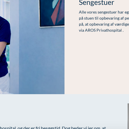
Sengestuer
Alle vores sengestuer har ege
på stuen til opbevaring af 
på, at opbevaring af værdige
via
AROS Privathospital
.
spital, og der er fri besøgstid. Dog beder vi jer om, at