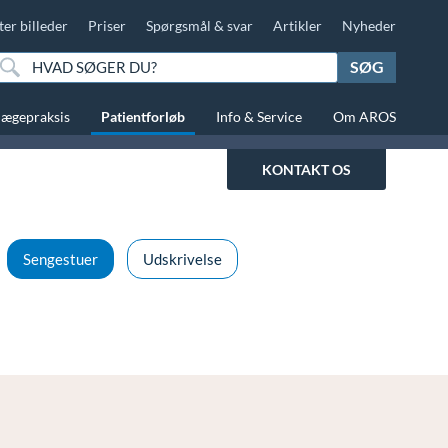
ter billeder
Priser
Spørgsmål & svar
Artikler
Nyheder
SØG
lægepraksis
Patientforløb
Info & Service
Om AROS
KONTAKT OS
Sengestuer
Udskrivelse