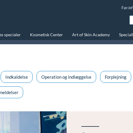
Før/ef
s specialer
Kosmetisk Center
Art of Skin Academy
Special
Indkaldelse
Operation og indlæggelse
Forplejning
meldelser