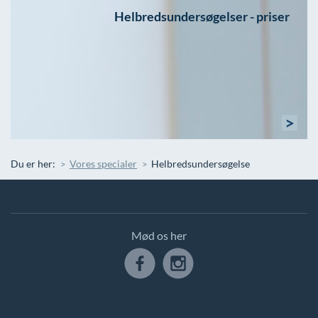
Helbredsundersøgelser - priser
>
Du er her:
Vores specialer
Helbredsundersøgelse
Mød os her