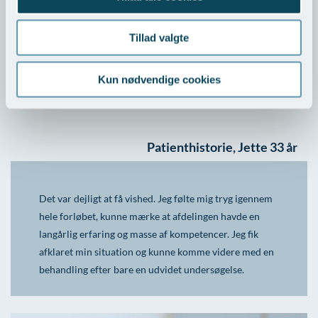
råder over erfarne læger inden for de fleste specialer. Hvis
behandling eller yderligere undersøgelser er nødvendige
Tillad valgte
efter helbredstjekket, kan visitering ske omgående. Både
udredning og behandling tilbydes uden ventetid.
Kun nødvendige cookies
Patienthistorie, Jette 33 år
Det var dejligt at få vished. Jeg følte mig tryg igennem
hele forløbet, kunne mærke at afdelingen havde en
langårlig erfaring og masse af kompetencer. Jeg fik
afklaret min situation og kunne komme videre med en
behandling efter bare en udvidet undersøgelse.