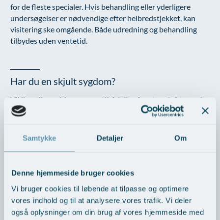
for de fleste specialer. Hvis behandling eller yderligere
undersøgelser er nødvendige efter helbredstjekket, kan
visitering ske omgående. Både udredning og behandling
tilbydes uden ventetid.
Har du en skjult sygdom?
Vil livsstilsændringer være tilrådelige for at undgå truende
sygdom?
Hvis du allerede har en kendt sygdom, kan undersøgelsen
Samtykke
Detaljer
Om
skabe klarhed over, hvordan din helbredstilstand er lige nu,
og om du får den helt rigtige behandling. Desuden kan du få
lagt en plan for, hvordan du mest fornuftigt får din sygdom
Denne hjemmeside bruger cookies
kontrolleret og behandlet fremover.
Vi bruger cookies til løbende at tilpasse og optimere
vores indhold og til at analysere vores trafik. Vi deler
Det er vigtigt at opdage sygdom så tidligt som muligt, og
allerhelst inden du mærker noget til den. De fleste
også oplysninger om din brug af vores hjemmeside med