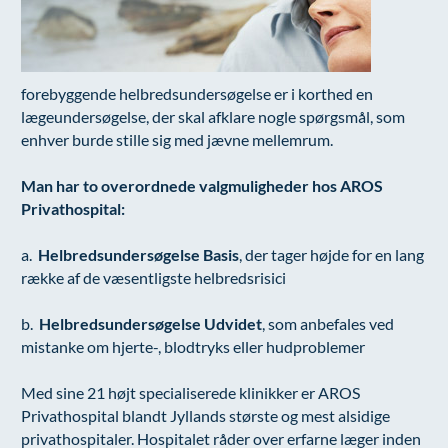
Modelopskrivning
Ar og strækmærker
Udskrivelse
Kontakt os & Find vej
Vores mål
Plasmaprodukter i æstetisk, kosmetisk og anti-
Uønsket hårvækst
Kvalitet og patienttilfredshed
aging medicin
forebyggende helbredsundersøgelse er i korthed en
Hårtab
Nyttige links
Prisliste
lægeundersøgelse, der skal afklare nogle spørgsmål, som
Aldersprægede håndrygge
Parkering og opladning på AROS Privathospital
enhver burde stille sig med jævne mellemrum.
Skriv dig op
Kropsforyngelse og opstramning
Persondatapolitik på AROS
Man har to overordnede valgmuligheder hos AROS
Privathospital:
Intim konturering/foryngelse
Rygepolitik
Mandlig genitalområde - forskønnelse
Samarbejde mellem specialer
a.
Helbredsundersøgelse Basis
, der tager højde for en lang
række af de væsentligste helbredsrisici
Kosmetisk Plastikkirurgi
Sengestuer
Kæbekirurgi
Standardbetingelser for privatbetalte
b.
Helbredsundersøgelse Udvidet
, som anbefales ved
mistanke om hjerte-, blodtryks eller hudproblemer
operationer
Skræddersyede dropbehandlinger
Ventetid i det offentlige - Frit sygehusvalg
Med sine 21 højt specialiserede klinikker er AROS
Før / efter billeder
Privathospital blandt Jyllands største og mest alsidige
privathospitaler. Hospitalet råder over erfarne læger inden