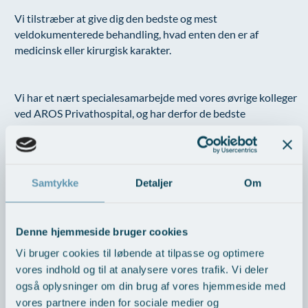
Vi tilstræber at give dig den bedste og mest
veldokumenterede behandling, hvad enten den er af
medicinsk eller kirurgisk karakter.
Vi har et nært specialesamarbejde med vores øvrige kolleger
ved AROS Privathospital, og har derfor de bedste
forudsætninger for at give dig et bredt behandlingstilbud.
Vi
har ingen ventetider, og du behøver ikke en henvisning
fra din læge.
Samtykke
Detaljer
Om
Servicetelefon for patienter i CPAP-behandling:
3840
1133
Denne hjemmeside bruger cookies
Vi bruger cookies til løbende at tilpasse og optimere
Vi anvender CPAP-udstyr fra ResMed.
vores indhold og til at analysere vores trafik. Vi deler
Disse apparater er ikke påvirket af tilbagekaldelsen.
også oplysninger om din brug af vores hjemmeside med
Vil du læse artiklen omkring tilbagekaldelsen af de
vores partnere inden for sociale medier og