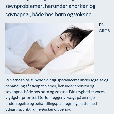
Modelopskrivning
søvnproblemer, herunder snorken og
Ar og strækmærker
Udskrivelse
Kontakt os & Find vej
Vores mål
Plasmaprodukter i æstetisk, kosmetisk og anti-
søvnapnø , både hos børn og voksne
Uønsket hårvækst
Kvalitet og patienttilfredshed
aging medicin
Hårtab
Nyttige links
På
Prisliste
AROS
Aldersprægede håndrygge
Parkering og opladning på AROS Privathospital
Skriv dig op
Kropsforyngelse og opstramning
Persondatapolitik på AROS
Intim konturering/foryngelse
Rygepolitik
Mandlig genitalområde - forskønnelse
Samarbejde mellem specialer
Kosmetisk Plastikkirurgi
Sengestuer
Privathospital tilbyder vi højt specialiceret undersøgelse og
Kæbekirurgi
Standardbetingelser for privatbetalte
behandling af søvnproblemer, herunder snorken og
operationer
søvnapnø, både hos børn og voksne. Din tryghed er vores
Skræddersyede dropbehandlinger
vigtigste prioritet. Derfor lægger vi vægt på en nøje
Ventetid i det offentlige - Frit sygehusvalg
Før / efter billeder
undersøgelse og behandlingsplanlægning –altid med
udgangspunkt i dine ønsker og behov.