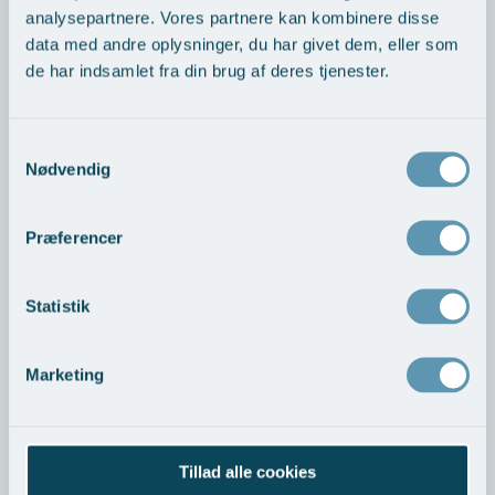
omnævnte apparater fra Philips Respironics - så klik
analysepartnere. Vores partnere kan kombinere disse
her.
data med andre oplysninger, du har givet dem, eller som
de har indsamlet fra din brug af deres tjenester.
Samtykkevalg
Nødvendig
Ingen ventetider
Præferencer
Bredt behandlingstilbud, ingen ventetider, og du
behøver ikke en henvisning fra din læge. Vi bestræber
Statistik
os på, at der ikke går mere end tre til fire uger fra du
kommer til konsultation og til du kan blive behandlet.
Ring på
8741 1111 eller læs mere >
Marketing
>
Søvnbehandling - priser
Tillad alle cookies