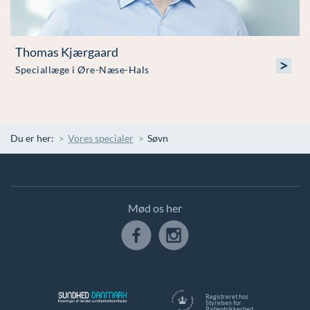
Thomas Kjærgaard
>
Speciallæge i Øre-Næse-Hals
Du er her:
Vores specialer
Søvn
Mød os her
Registreret hos
Styrelsen for
Patientsikkerhed