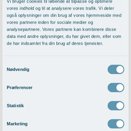
Vi bruger cookies til løbende at tilpasse og optimere
Jeg har netop afsluttet et lille behandlingsforløb på Aros
vores indhold og til at analysere vores trafik. Vi deler
Privathospital, for om muligt at fjerne eller mindske noget
søvnbesvær. Behandleren var under hele forløbet sygeplejerske
også oplysninger om din brug af vores hjemmeside med
Solveig Rasmussen.
vores partnere inden for sociale medier og
analysepartnere. Vores partnere kan kombinere disse
Solveig foretog gennem samtaler samt et søvnskema, som jeg
data med andre oplysninger, du har givet dem, eller som
skulle udfylde hver dag, en vurdering af mine problemer vedr.
de har indsamlet fra din brug af deres tjenester.
min søvn samt indsovning.
Solveig er meget venlig og kompetent, men også ret bestemt –
det forventes, at man selv arbejder positivt med, hvilket ikke er
Samtykkevalg
så vanskeligt, især når positive resultater indløber ret tidligt i
Nødvendig
behandlingsforløbet (for mit vedkommende allerede efter et par
behandlinger). Det blev
virkelig
mærkbart bedre m.h.t.
indsovning og søvnen i det hele taget. En dejlig bivirkning er
Præferencer
den, at jeg blev 100% fri for sovemedicin, uden at jeg egentlig
har tænkt over det.
Læs mere
Statistik
Marketing