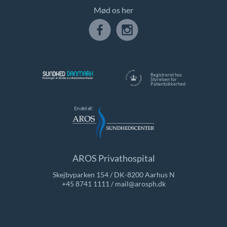
Mød os her
Registreret hos
Styrelsen for
Patientsikkerhed
AROS Privathospital
Skejbyparken 154 / DK-8200 Aarhus N
+45 8741 1111
/
mail@arosph.dk