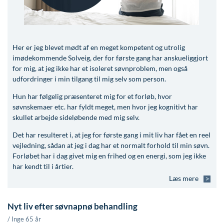
Modelopskrivning
Ar og strækmærker
Udskrivelse
Kontakt os & Find vej
Vores mål
Plasmaprodukter i æstetisk, kosmetisk og anti-
Uønsket hårvækst
Kvalitet og patienttilfredshed
aging medicin
Hårtab
Nyttige links
Her er jeg blevet mødt af en meget kompetent og utrolig
Prisliste
imødekommende Solveig, der for første gang har anskueliggjort
Aldersprægede håndrygge
Parkering og opladning på AROS Privathospital
for mig, at jeg ikke har et isoleret søvnproblem, men også
Skriv dig op
udfordringer i min tilgang til mig selv som person.
Kropsforyngelse og opstramning
Persondatapolitik på AROS
Hun har følgelig præsenteret mig for et forløb, hvor
Intim konturering/foryngelse
Rygepolitik
søvnskemaer etc. har fyldt meget, men hvor jeg kognitivt har
skullet arbejde sideløbende med mig selv.
Mandlig genitalområde - forskønnelse
Samarbejde mellem specialer
Det har resulteret i, at jeg for første gang i mit liv har fået en reel
Kosmetisk Plastikkirurgi
Sengestuer
vejledning, sådan at jeg i dag har et normalt forhold til min søvn.
Forløbet har i dag givet mig en frihed og en energi, som jeg ikke
Kæbekirurgi
Standardbetingelser for privatbetalte
har kendt til i årtier.
operationer
Læs mere
Skræddersyede dropbehandlinger
Ventetid i det offentlige - Frit sygehusvalg
Før / efter billeder
Nyt liv efter søvnapnø behandling
/ Inge 65 år