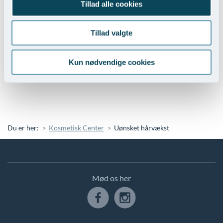
Tillad alle cookies
vejen igennem og jeg fik den bedste vejledning
igennem hele forløbet. Efter blot 5 behandlinger, var
håret på min overlæbe permenent væk. Jeg føler mig
Tillad valgte
feminin igen.
Kun nødvendige cookies
Hanne 42 år
Du er her:
Kosmetisk Center
Uønsket hårvækst
Mød os her