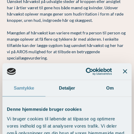
Modelopskrivning
Uønsket hårvækst på udvalgte steder af kroppen eller ansigtet
Lunge-astma-allergi
Udskrivelse
Kontakt os & Find vej
Vores mål
har i årtier været til gene hos både mænd og kvinder. Udover
Plasmaprodukter i æstetisk, kosmetisk og anti-
hårvækst oplever mange gener som hudirritation i form af røde
Mave-tarm kirurgi
Kvalitet og patienttilfredshed
aging medicin
knopper, uren hud, indgroede hår og skægpest.
Menopause- og hormonterapi
Nyttige links
Prisliste
Mængden af hårvækst kan variere meget fra person til person og
mange oplever at få flere og tykkere år med alderen. I enkelte
Neurologi (hjerne-nervesygdomme)
Parkering og opladning på AROS Privathospital
Skriv dig op
tilfælde kan der lægge sygdom bag uønsket hårvækst og her har
Onkologi (kræftsygdomme)
Persondatapolitik på AROS
vi på AROS mulighed for at tilbyde en betryggende
speciallægevurdering.
Plastikkirurgi (rekonstruktiv)
Rygepolitik
Behandlingsmetoderne for at komme uønsket hårvækst til livs er
Reumatologi (gigtsygdomme)
Samarbejde mellem specialer
mange, men flere behandlingsmetoder er forbundet med kun et
midlertidigt og ikke altid tilfredsstillende resultat.
Svedproblemer
Sengestuer
Samtykke
Detaljer
Om
Søvn
Standardbetingelser for privatbetalte
BOOK TID TIL KONSULTATION
operationer
Thoraxkirurgi (slipping rib)
Denne hjemmeside bruger cookies
Ventetid i det offentlige - Frit sygehusvalg
PRISLISTE
Vi bruger cookies til løbende at tilpasse og optimere
Ultralydsscanning
vores indhold og til at analysere vores trafik. Vi deler
Urologi (Urinvejssygdomme)
også oplysninger om din brug af vores hjemmeside med