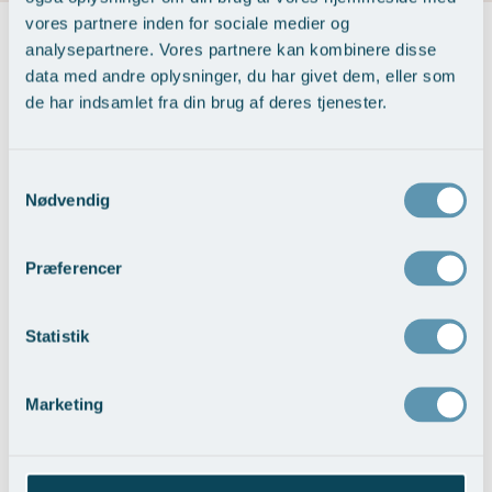
vores partnere inden for sociale medier og
Øre-næse-hals
analysepartnere. Vores partnere kan kombinere disse
Behandlinger til uønsket hårvækst
data med andre oplysninger, du har givet dem, eller som
de har indsamlet fra din brug af deres tjenester.
Samtykkevalg
Nødvendig
IPL (NORDLYS)
Præferencer
Statistik
Marketing
Det var fantastisk at se at det faktisk kunne lade sig
gøre. Trine var professionel og rigtig sympatisk hele