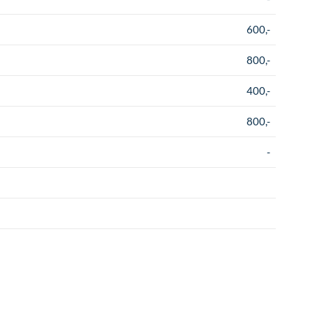
600,-
800,-
400,-
800,-
-