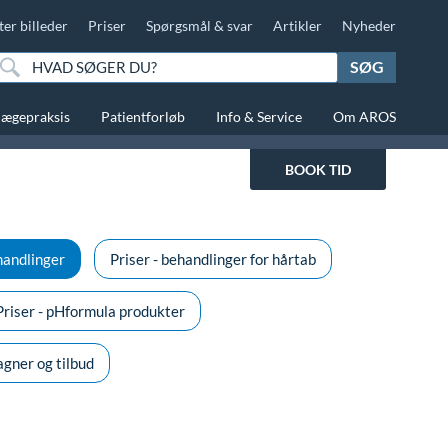
ter billeder
Priser
Spørgsmål & svar
Artikler
Nyheder
SØG
lægepraksis
Patientforløb
Info & Service
Om AROS
BOOK TID
handlinger
Priser - behandlinger for hårtab
Priser - pHformula produkter
gner og tilbud