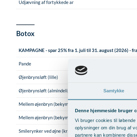
Udjævning af fortykkede ar
Botox
KAMPAGNE - spar 25% fra 1. juli til 31. august (2026) - 
Pande
Øjenbrynsløft (lille)
Øjenbrynsløft (almindeligt)
Samtykke
Mellem øjenbryn (bekymringsrynken)
Denne hjemmeside bruger c
Mellem øjenbryn (bekymringsrynken) + lille øjenbrynsløft
Vi bruger cookies til løbende 
oplysninger om din brug af v
Smilerynker ved øjne (kragetæer)
partnere kan kombinere disse