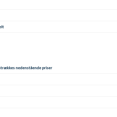
elt
fratrækkes nedenstående priser