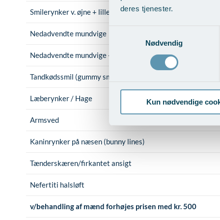
deres tjenester.
Smilerynker v. øjne + lille øjenbrynsløft
Samtykkevalg
Nedadvendte mundvige
Nødvendig
Nedadvendte mundvige + læberynker
Tandkødssmil (gummy smile)
Læberynker / Hage
Kun nødvendige cook
Armsved
Kaninrynker på næsen (bunny lines)
Tænderskæren/firkantet ansigt
Nefertiti halsløft
v/behandling af mænd forhøjes prisen med kr. 500