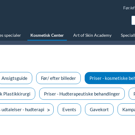
Før/ef
s specialer
Kosmetisk Center
Art of Skin Academy
Special
Ansigtsguide
Før/ efter billeder
Priser - kosmetiske be
k Plastikkirurgi
Priser - Hudterapeutiske behandlinger
 udtalelser - hudterapi
Events
Gavekort
Kampa