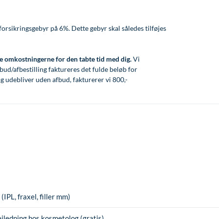
forsikringsgebyr på 6%. Dette gebyr skal således tilføjes
ele omkostningerne for den tabte tid med dig.
Vi
bud/afbestilling faktureres det fulde beløb for
g udebliver uden afbud, fakturerer vi 800,-
IPL, fraxel, filler mm)
jledning hos kosmetolog (gratis)