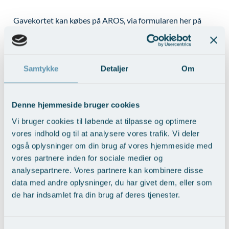
Øre-næse-hals
Gavekortet kan købes på AROS, via formularen her på
siden eller bestilles på
mail@arosph.dk
og er gyldigt 3 år
fra udstedelsesdato. Du vælger selvfølgelig selv, om
gavekortet skal være til en specifik behandling eller et
beløb. Vi sender gerne gavekortet digitalt.
Samtykke
Detaljer
Om
Betaler du via Mobilepay kan vi registrere din betaling med
det samme og dermed ekspedere hurtigere.
Denne hjemmeside bruger cookies
Vi bruger cookies til løbende at tilpasse og optimere
BETALINGSINFO
vores indhold og til at analysere vores trafik. Vi deler
Mobilpay 96920
også oplysninger om din brug af vores hjemmeside med
Djurslands Bank 7268-0001064936
vores partnere inden for sociale medier og
analysepartnere. Vores partnere kan kombinere disse
//
data med andre oplysninger, du har givet dem, eller som
de har indsamlet fra din brug af deres tjenester.
Læs mere om klinikkerne i menuen foroven.
Ønsker du yderligere vejledning før du træffer dit valg af