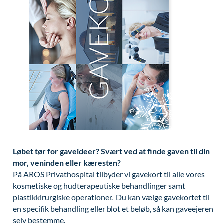
Modelopskrivning
Lunge-astma-allergi
Udskrivelse
Kontakt os & Find vej
Vores mål
Plasmaprodukter i æstetisk, kosmetisk og anti-
Mave-tarm kirurgi
Kvalitet og patienttilfredshed
aging medicin
Menopause- og hormonterapi
Nyttige links
Prisliste
Neurologi (hjerne-nervesygdomme)
Parkering og opladning på AROS Privathospital
Skriv dig op
Onkologi (kræftsygdomme)
Persondatapolitik på AROS
Plastikkirurgi (rekonstruktiv)
Rygepolitik
Reumatologi (gigtsygdomme)
Samarbejde mellem specialer
Svedproblemer
Sengestuer
Løbet tør for gaveideer? Svært ved at finde gaven til din
Søvn
Standardbetingelser for privatbetalte
mor, veninden eller kæresten?
operationer
På AROS Privathospital tilbyder vi gavekort til alle vores
Thoraxkirurgi (slipping rib)
kosmetiske og hudterapeutiske behandlinger samt
Ventetid i det offentlige - Frit sygehusvalg
plastikkirurgiske operationer. Du kan vælge gavekortet til
Ultralydsscanning
en specifik behandling eller blot et beløb, så kan gaveejeren
Urologi (Urinvejssygdomme)
selv bestemme.