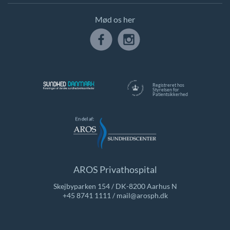
Mød os her
Registreret hos
Styrelsen for
Patientsikkerhed
AROS Privathospital
Skejbyparken 154 / DK-8200 Aarhus N
+45 8741 1111
/
mail@arosph.dk