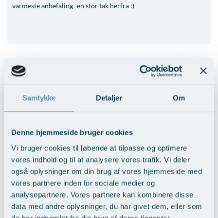
varmeste anbefaling -en stor tak herfra :)
Jeg følte mig 100% tryg hele vejen igennem
/ Sabina
Samtykke
Detaljer
Om
Thomas har flyttet min næse skillevæg, og det er simpelthen
Denne hjemmeside bruger cookies
blevet så fint. Jeg er MEGET glad og taknemlig over, at jeg fik
denne oplevelse af et hospital der bare virker som det skal.
Vi bruger cookies til løbende at tilpasse og optimere
Super søde medarbejdere, jeg følte mig 100% tryg hele vejen
vores indhold og til at analysere vores trafik. Vi deler
igennem.
også oplysninger om din brug af vores hjemmeside med
Læs mere
vores partnere inden for sociale medier og
analysepartnere. Vores partnere kan kombinere disse
Fjernelse af polypper samt operation for skæv
data med andre oplysninger, du har givet dem, eller som
næseskillevæg
de har indsamlet fra din brug af deres tjenester.