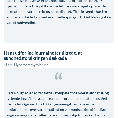
Lars Rolighed, AROS Privathospital, har primo januar 2023
Modelopskrivning
Ar og strækmærker
Udskrivelse
Kontakt os & Find vej
Vores mål
fjernet min ene biskjoldbruskkirtel. Lars var meget oplysende,
Plasmaprodukter i æstetisk, kosmetisk og anti-
operationen var perfekt og arret diskret. Efterfølgende har jeg
Uønsket hårvækst
Kvalitet og patienttilfredshed
kunnet kontakte Lars ved eventuelle spørgsmål. Det har dog ikke
aging medicin
været nødvendigt.
Hårtab
Nyttige links
Prisliste
Aldersprægede håndrygge
Parkering og opladning på AROS Privathospital
Skriv dig op
Kropsforyngelse og opstramning
Persondatapolitik på AROS
Hans udførlige journalnoter sikrede, at
Intim konturering/foryngelse
Rygepolitik
sundhedsforsikringen dækkede
Mandlig genitalområde - forskønnelse
Samarbejde mellem specialer
/ Lars, Hyperparathyroidisme
Kosmetisk Plastikkirurgi
Sengestuer
Kæbekirurgi
Standardbetingelser for privatbetalte
operationer
Lars Rolighed er en fantastisk kompetent og yderst empatisk og
Skræddersyede dropbehandlinger
lyttende læge/kirurg, der brænder for at hjælpe patienter. Ved
Ventetid i det offentlige - Frit sygehusvalg
forundersøgelsen til 2100 kr. gennemgik han alle mine
Før / efter billeder
omfattende prøvesvar minutiøst og var modsat det offentlige
sygehus enig i, at en eller flere af mine biskjoldbruskkirtler var