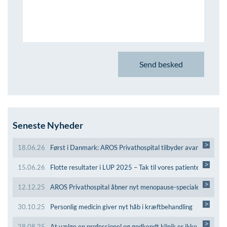
Seneste Nyheder
>
18.06.26
Først i Danmark: AROS Privathospital tilbyder avanceret kiru
>
15.06.26
Flotte resultater i LUP 2025 – Tak til vores patienter!
>
12.12.25
AROS Privathospital åbner nyt menopause-speciale
>
30.10.25
Personlig medicin giver nyt håb i kræftbehandling
>
28.08.25
At vælge en professionel og godkendt klinik er ikke kun et s