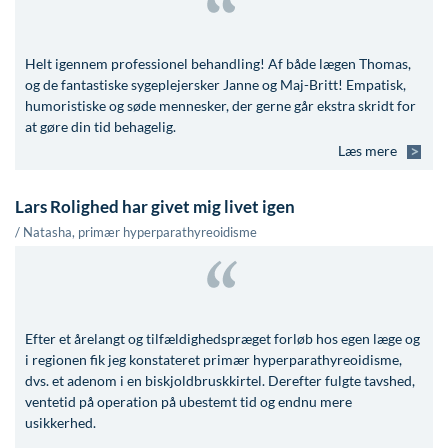
Helt igennem professionel behandling! Af både lægen Thomas,
og de fantastiske sygeplejersker Janne og Maj-Britt! Empatisk,
humoristiske og søde mennesker, der gerne går ekstra skridt for
at gøre din tid behagelig.
Læs mere
Lars Rolighed har givet mig livet igen
/ Natasha, primær hyperparathyreoidisme
Efter et årelangt og tilfældighedspræget forløb hos egen læge og
i regionen fik jeg konstateret primær hyperparathyreoidisme,
dvs. et adenom i en biskjoldbruskkirtel. Derefter fulgte tavshed,
ventetid på operation på ubestemt tid og endnu mere
usikkerhed.