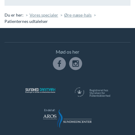
Du er her:
Vores specialer
Øre-næse-hals
Patienternes udtalelser
Mød os her
Registreret hos
Styrelsen for
Patientsikkerhed