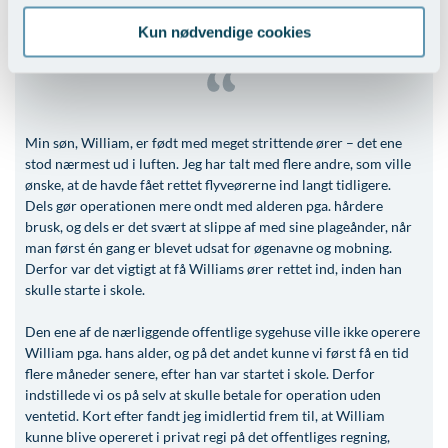
Operation for stritører
Kun nødvendige cookies
/ Jane, mor til 5-årige William
Min søn, William, er født med meget strittende ører – det ene
stod nærmest ud i luften. Jeg har talt med flere andre, som ville
ønske, at de havde fået rettet flyveørerne ind langt tidligere.
Dels gør operationen mere ondt med alderen pga. hårdere
brusk, og dels er det svært at slippe af med sine plageånder, når
man først én gang er blevet udsat for øgenavne og mobning.
Derfor var det vigtigt at få Williams ører rettet ind, inden han
skulle starte i skole.
Den ene af de nærliggende offentlige sygehuse ville ikke operere
William pga. hans alder, og på det andet kunne vi først få en tid
flere måneder senere, efter han var startet i skole. Derfor
indstillede vi os på selv at skulle betale for operation uden
ventetid. Kort efter fandt jeg imidlertid frem til, at William
kunne blive opereret i privat regi på det offentliges regning,