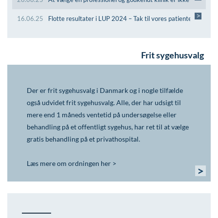
>
16.06.25
Flotte resultater i LUP 2024 – Tak til vores patienter!
Frit sygehusvalg
Der er frit sygehusvalg i Danmark og i nogle tilfælde
også udvidet frit sygehusvalg. Alle, der har udsigt til
mere end 1 måneds ventetid på undersøgelse eller
behandling på et offentligt sygehus, har ret til at vælge
gratis behandling på et privathospital.
Læs mere om ordningen her >
>