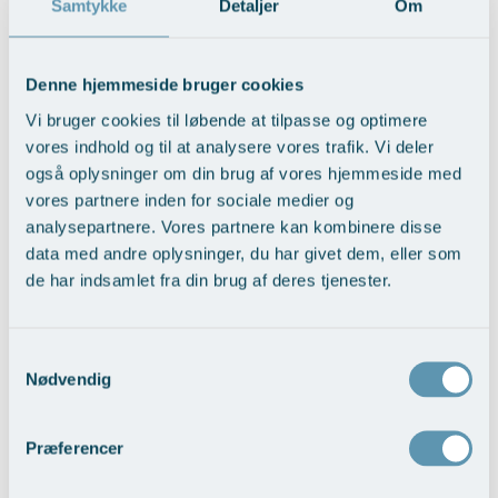
Modelopskrivning
Samtykke
Detaljer
Om
Ar og strækmærker
Udskrivelse
Kontakt os & Find vej
Vores mål
Plasmaprodukter i æstetisk, kosmetisk og anti-
Uønsket hårvækst
Kvalitet og patienttilfredshed
Kontakt Øre- Næse- Halsklinikken
aging medicin
Denne hjemmeside bruger cookies
Hårtab
Nyttige links
Skriv hvis du har spørgsmål til os og vores behandlinger.
Prisliste
Vi bruger cookies til løbende at tilpasse og optimere
vores indhold og til at analysere vores trafik. Vi deler
Aldersprægede håndrygge
Parkering og opladning på AROS Privathospital
Navn
Skriv dig op
også oplysninger om din brug af vores hjemmeside med
Kropsforyngelse og opstramning
Persondatapolitik på AROS
vores partnere inden for sociale medier og
analysepartnere. Vores partnere kan kombinere disse
Intim konturering/foryngelse
Rygepolitik
E-mail
data med andre oplysninger, du har givet dem, eller som
Mandlig genitalområde - forskønnelse
Samarbejde mellem specialer
de har indsamlet fra din brug af deres tjenester.
Kosmetisk Plastikkirurgi
Sengestuer
Besked
Samtykkevalg
Kæbekirurgi
Standardbetingelser for privatbetalte
Nødvendig
operationer
Skræddersyede dropbehandlinger
Ventetid i det offentlige - Frit sygehusvalg
Før / efter billeder
Præferencer