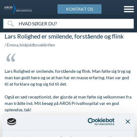
KONTAKT OS
Kosmetisk Center
Art of Skin Academy
Speciallægepraksis
Patientforløb
Info & Service
Om AROS
Lars Rolighed er smilende, forstående og flink
Kosmetisk Center oversigt
Art of Skin Academy
Øre-næse-hals speciallægepraksis
Patientforløb
Info & Service
Om AROS
/ Emma, biskjoldbruskkirtlen
Rynker, ældet og slap hud
Botulinumtoksin (Botox) - Registreringskursus
Speciallægepraksis i hudsygdomme
Forplejning
Besøgstider
AROS historie
Ansigtsmodellering og -skulpturering
Dermal reparation. Mesoterapi. Biorevitalisering,
Speciallægepraksis i kardiologi
Indkaldelse
Betalingsmuligheder på AROS
En del af AROS Sundhedscenter
biorestrukturering
Lars Rolighed er smilende, forstående og flink. Man følte sig tryg og
Ansigtsrødme og rosacea
Konsultation
Betingelser og rettigheder for billeder og indhold
Hurtig og kompetent behandling
man kan godt høre og se at han har en masse erfaring. Han var god
Fillers - Registreringskursus
til at forklare og tog sig tid til det.
Pigmentskjolder, solskader og fregner
Kontrol og efterbehandling
Cookiepolitik
Jobmuligheder hos os
Hold 2026 - Tilmeld dig kursus
Modermærker, vorter og gevækster
Operation og indlæggelse
Finansiering af din behandling
Kontakt os & Find vej
Også en sød receptionist, der gjorde at man følte sig velkommen fra
man trådte ind. Mit besøg på AROS Privathospital var en god
Kemisk peeling
Akne og aknear
Patientudtalelser og anmeldelser
Gavekort
Nyheder & Artikler
oplevelse, tak!
Kombinerede avancerede teknikker
Karsprængninger ansigt, hals og bryst
Sengestuer
Hvem kan blive behandlet på AROS
Personale
Tilbage til Patienternes udtalelser
Komplikationer og uønskede hændelser
Karsprængninger - ben
Tidsbestilling
Ingen ventetid
Tilmeld dig til vores nyhedsbrev