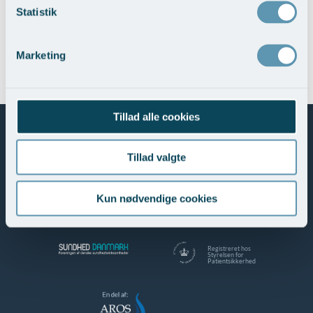
Statistik
Marketing
Du er her:
Vores specialer
Øre-næse-hals
Patienternes udtalelser
Emma, biskjoldbruskkirtlen
Tillad alle cookies
Tillad valgte
Mød os her
Kun nødvendige cookies
Registreret hos
Styrelsen for
Patientsikkerhed