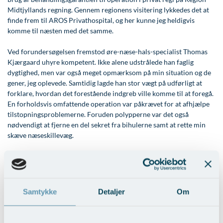
Modelopskrivning
Ar og strækmærker
Udskrivelse
Kontakt os & Find vej
Vores mål
Midtjyllands regning. Gennem regionens visitering lykkedes det at
finde frem til AROS Privathospital, og her kunne jeg heldigvis
Plasmaprodukter i æstetisk, kosmetisk og anti-
Uønsket hårvækst
Kvalitet og patienttilfredshed
komme til næsten med det samme.
aging medicin
Hårtab
Nyttige links
Ved forundersøgelsen fremstod øre-næse-hals-specialist Thomas
Prisliste
Kjærgaard uhyre kompetent. Ikke alene udstrålede han faglig
Aldersprægede håndrygge
Parkering og opladning på AROS Privathospital
Skriv dig op
dygtighed, men var også meget opmærksom på min situation og de
gener, jeg oplevede. Samtidig lagde han stor vægt på udførligt at
Kropsforyngelse og opstramning
Persondatapolitik på AROS
forklare, hvordan det forestående indgreb ville komme til at foregå.
Intim konturering/foryngelse
Rygepolitik
En forholdsvis omfattende operation var påkrævet for at afhjælpe
tilstopningsproblemerne. Foruden polypperne var det også
Mandlig genitalområde - forskønnelse
Samarbejde mellem specialer
nødvendigt at fjerne en del sekret fra bihulerne samt at rette min
skæve næseskillevæg.
Kosmetisk Plastikkirurgi
Sengestuer
Alt er nu, som det skal være. Næsen er ikke stoppet til siden
Kæbekirurgi
Standardbetingelser for privatbetalte
operationen, og der har heller ikke været andre problemer eller
operationer
komplikationer.
Skræddersyede dropbehandlinger
Ventetid i det offentlige - Frit sygehusvalg
Samtykke
Detaljer
Om
Før / efter billeder
Tilbage til Patienternes udtalelser