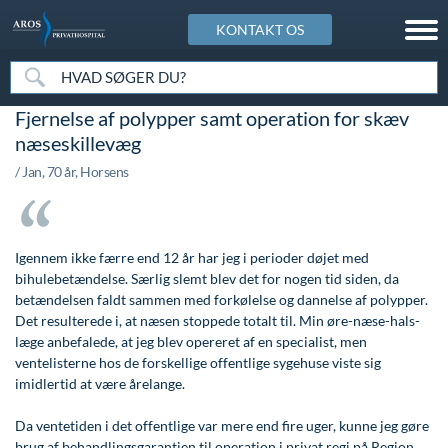
KONTAKT OS
Kosmetisk Center
Art of Skin Academy
Speciallægepraksis
Patientforløb
Info & Service
Om AROS
Fjernelse af polypper samt operation for skæv
Kosmetisk Center oversigt
Art of Skin Academy
Øre-næse-hals speciallægepraksis
Patientforløb
Info & Service
Om AROS
næseskillevæg
Rynker, ældet og slap hud
Botulinumtoksin (Botox) - Registreringskursus
Speciallægepraksis i hudsygdomme
Forplejning
Besøgstider
AROS historie
/ Jan, 70 år, Horsens
Ansigtsmodellering og -skulpturering
Dermal reparation. Mesoterapi. Biorevitalisering,
Speciallægepraksis i kardiologi
Indkaldelse
Betalingsmuligheder på AROS
En del af AROS Sundhedscenter
biorestrukturering
Ansigtsrødme og rosacea
Konsultation
Betingelser og rettigheder for billeder og indhold
Hurtig og kompetent behandling
Igennem ikke færre end 12 år har jeg i perioder døjet med
Fillers - Registreringskursus
Pigmentskjolder, solskader og fregner
Kontrol og efterbehandling
Cookiepolitik
Jobmuligheder hos os
bihulebetændelse. Særlig slemt blev det for nogen tid siden, da
betændelsen faldt sammen med forkølelse og dannelse af polypper.
Hold 2026 - Tilmeld dig kursus
Modermærker, vorter og gevækster
Operation og indlæggelse
Finansiering af din behandling
Kontakt os & Find vej
Det resulterede i, at næsen stoppede totalt til. Min øre-næse-hals-
Kemisk peeling
læge anbefalede, at jeg blev opereret af en specialist, men
Akne og aknear
Patientudtalelser og anmeldelser
Gavekort
Nyheder & Artikler
ventelisterne hos de forskellige offentlige sygehuse viste sig
Kombinerede avancerede teknikker
imidlertid at være årelange.
Karsprængninger ansigt, hals og bryst
Sengestuer
Hvem kan blive behandlet på AROS
Personale
Komplikationer og uønskede hændelser
Da ventetiden i det offentlige var mere end fire uger, kunne jeg gøre
Karsprængninger - ben
Tidsbestilling
Ingen ventetid
Tilmeld dig til vores nyhedsbrev
brug af behandlingsgarantien til operation i privat regi på Region