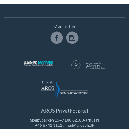
Mød os her
Registreret hos
Styrelsen for
Patientsikkerhed
AROS Privathospital
Skejbyparken 154 / DK-8200 Aarhus N
+45 8741 1111
/
mail@arosph.dk