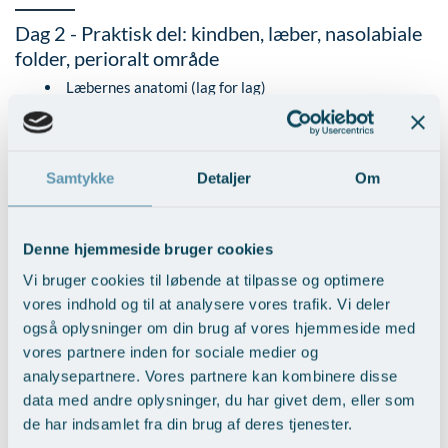
Dag 2 - Praktisk del: kindben, læber, nasolabiale
folder, perioralt område
Læbernes anatomi (lag for lag)
Almindelige læbeformer i moderne kosmetologi
Principper for læbeharmonisering.
Fysiologiske og anatomiske træk ved læbernes aldring
Samtykke
Detaljer
Om
Vigtigste teknikker til læbekonturering.
Kombination af filler med andre procedurer.
Korrekt volumen og “flip” af læberne
De mest almindelige fejl begået af begyndere
Denne hjemmeside bruger cookies
Læbekorrektion til forskellige bidabnormiteter
Vi bruger cookies til løbende at tilpasse og optimere
Infiltrationsanæstesi
vores indhold og til at analysere vores trafik. Vi deler
Komplikationer og forebyggelse af komplikationer
også oplysninger om din brug af vores hjemmeside med
Principper for valg af fyldstof
vores partnere inden for sociale medier og
analysepartnere. Vores partnere kan kombinere disse
PRAKTISK DEL “LÆBER”:
Analyse af hver model og valg af
det optimale korrektionsskema. Øvelse på modeller.
data med andre oplysninger, du har givet dem, eller som
de har indsamlet fra din brug af deres tjenester.