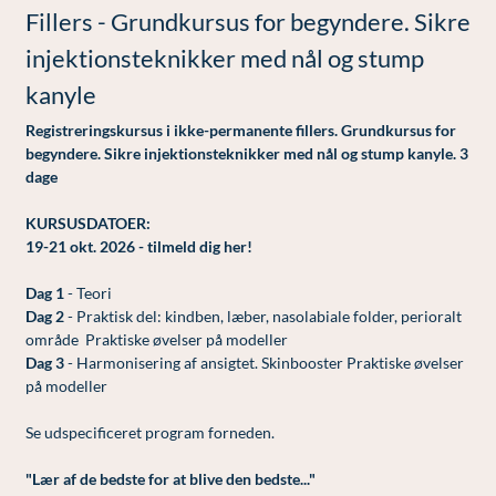
Fillers - Grundkursus for begyndere. Sikre
Lunge-astma-allergi
Ar og strækmærker
Udskrivelse
Kontakt os & Find vej
Vores mål
injektionsteknikker med nål og stump
Mave-tarm kirurgi
Uønsket hårvækst
Kvalitet og patienttilfredshed
kanyle
Menopause- og hormonterapi
Hårtab
Nyttige links
Registreringskursus i ikke-permanente fillers. Grundkursus for
Neurologi (hjerne-nervesygdomme)
Aldersprægede håndrygge
Parkering og opladning på AROS Privathospital
begyndere. Sikre injektionsteknikker med nål og stump kanyle. 3
dage
Onkologi (kræftsygdomme)
Kropsforyngelse og opstramning
Persondatapolitik på AROS
KURSUSDATOER:
Plastikkirurgi (rekonstruktiv)
Intim konturering/foryngelse
Rygepolitik
19-21 okt. 2026
-
tilmeld dig her!
Reumatologi (gigtsygdomme)
Mandlig genitalområde - forskønnelse
Samarbejde mellem specialer
Dag 1
- Teori
Svedproblemer
Kosmetisk Plastikkirurgi
Sengestuer
Dag 2
- Praktisk del: kindben, læber, nasolabiale folder, perioralt
område
Praktiske øvelser på modeller
Søvn
Kæbekirurgi
Standardbetingelser for privatbetalte
Dag 3
- Harmonisering af ansigtet. Skinbooster Praktiske øvelser
operationer
på modeller
Thoraxkirurgi (slipping rib)
Skræddersyede dropbehandlinger
Ventetid i det offentlige - Frit sygehusvalg
Se udspecificeret program forneden.
Ultralydsscanning
Før / efter billeder
"Lær af de bedste for at blive den bedste..."
Urologi (Urinvejssygdomme)