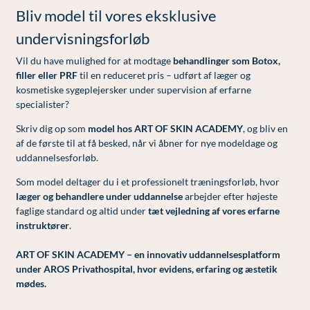
Bliv model til vores eksklusive
Lunge-astma-allergi
Ar og strækmærker
Udskrivelse
Kontakt os & Find vej
Vores mål
undervisningsforløb
Mave-tarm kirurgi
Uønsket hårvækst
Kvalitet og patienttilfredshed
Vil du have mulighed for at modtage
behandlinger som Botox,
Menopause- og hormonterapi
Hårtab
Nyttige links
filler eller PRF
til en reduceret pris – udført af læger og
kosmetiske sygeplejersker under supervision af erfarne
Neurologi (hjerne-nervesygdomme)
Aldersprægede håndrygge
Parkering og opladning på AROS Privathospital
specialister?
Onkologi (kræftsygdomme)
Kropsforyngelse og opstramning
Persondatapolitik på AROS
Skriv dig op som
model hos ART OF SKIN ACADEMY
, og bliv en
af de første til at få besked, når vi åbner for nye modeldage og
Plastikkirurgi (rekonstruktiv)
Intim konturering/foryngelse
Rygepolitik
uddannelsesforløb.
Reumatologi (gigtsygdomme)
Mandlig genitalområde - forskønnelse
Samarbejde mellem specialer
Som model deltager du i et professionelt træningsforløb, hvor
læger og behandlere under uddannelse
arbejder efter højeste
Svedproblemer
Kosmetisk Plastikkirurgi
Sengestuer
faglige standard og altid under
tæt vejledning af vores erfarne
Søvn
Kæbekirurgi
Standardbetingelser for privatbetalte
instruktører
.
operationer
Thoraxkirurgi (slipping rib)
Skræddersyede dropbehandlinger
ART OF SKIN ACADEMY – en innovativ uddannelsesplatform
Ventetid i det offentlige - Frit sygehusvalg
under AROS Privathospital, hvor evidens, erfaring og æstetik
Ultralydsscanning
Før / efter billeder
mødes.
Urologi (Urinvejssygdomme)