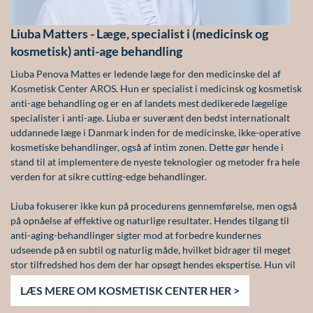
Liuba Matters - Læge, specialist i (medicinsk og
kosmetisk) anti-age behandling
Liuba Penova Mattes er ledende læge for den medicinske del af
Kosmetisk Center AROS. Hun er specialist i medicinsk og kosmetisk
anti-age behandling og er en af landets mest dedikerede lægelige
specialister i anti-age. Liuba er suverænt den bedst internationalt
uddannede læge i Danmark inden for de medicinske, ikke-operative
kosmetiske behandlinger, også af intim zonen. Dette gør hende i
stand til at implementere de nyeste teknologier og metoder fra hele
verden for at sikre cutting-edge behandlinger.
Liuba fokuserer ikke kun på procedurens gennemførelse, men også
på opnåelse af effektive og naturlige resultater. Hendes tilgang til
anti-aging-behandlinger sigter mod at forbedre kundernes
udseende på en subtil og naturlig måde, hvilket bidrager til meget
stor tilfredshed hos dem der har opsøgt hendes ekspertise. Hun vil
bla. fortælle om Sculptra, Liquid Laser, PRP mm.
LÆS MERE OM KOSMETISK CENTER HER >