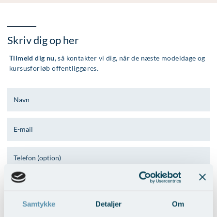
Øre-næse-hals
Skriv dig op her
Tilmeld dig nu
, så kontakter vi dig, når de næste modeldage og
kursusforløb offentliggøres.
Ved at trykke på “Ja tak, tilmeld mig”, bekræfter du at du har
læst AROS Persondatapolitik
, som indeholder information om
behandlingen af dine personoplysninger.
Samtykke
Detaljer
Om