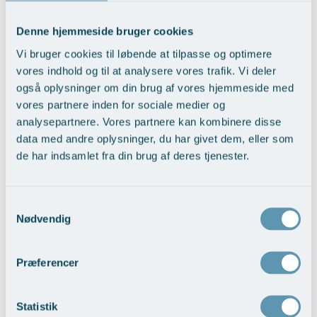
Denne hjemmeside bruger cookies
Vi bruger cookies til løbende at tilpasse og optimere
vores indhold og til at analysere vores trafik. Vi deler
også oplysninger om din brug af vores hjemmeside med
Hvorfor tilmelde dig?
vores partnere inden for sociale medier og
analysepartnere. Vores partnere kan kombinere disse
Kosmetiske behandlinger til reduceret pris
data med andre oplysninger, du har givet dem, eller som
Professionel behandling under lægelig supervision
de har indsamlet fra din brug af deres tjenester.
Et naturligt, harmonisk og sikkert resultat
Mulighed for at støtte faglig udvikling i æstetisk medicin
Samtykkevalg
Nødvendig
Fordelagtige priser på udvalgte behandlingstyper
Behandling udført i trygge, kliniske rammer
Præferencer
Adgang til de nyeste teknikker og trends inden for
injektionsbehandling
Statistik
Individuel forundersøgelse og rådgivning før behandling