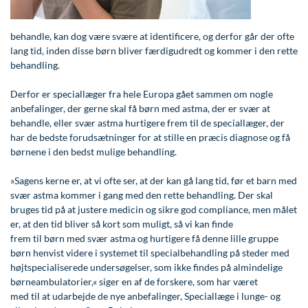
Modelopskrivning
Lunge-astma-allergi
Ar og strækmærker
Udskrivelse
Kontakt os & Find vej
Vores mål
Plasmaprodukter i æstetisk, kosmetisk og anti-
behandle, kan dog være svære at identificere, og derfor går der ofte
Mave-tarm kirurgi
Uønsket hårvækst
Kvalitet og patienttilfredshed
aging medicin
lang tid, inden disse børn bliver færdigudredt og kommer i den rette
Menopause- og hormonterapi
Hårtab
Nyttige links
behandling.
Prisliste
Neurologi (hjerne-nervesygdomme)
Aldersprægede håndrygge
Parkering og opladning på AROS Privathospital
Derfor er speciallæger fra hele Europa gået sammen om nogle
Skriv dig op
anbefalinger, der gerne skal få børn med astma, der er svær at
Onkologi (kræftsygdomme)
Kropsforyngelse og opstramning
Persondatapolitik på AROS
behandle, eller svær astma hurtigere frem til de speciallæger, der
har de bedste forudsætninger for at stille en præcis diagnose og få
Plastikkirurgi (rekonstruktiv)
Intim konturering/foryngelse
Rygepolitik
børnene i den bedst mulige behandling.
Reumatologi (gigtsygdomme)
Mandlig genitalområde - forskønnelse
Samarbejde mellem specialer
»Sagens kerne er, at vi ofte ser, at der kan gå lang tid, før et barn med
svær astma kommer i gang med den rette behandling. Der skal
Svedproblemer
Kosmetisk Plastikkirurgi
Sengestuer
bruges tid på at justere medicin og sikre god compliance, men målet
Søvn
Kæbekirurgi
Standardbetingelser for privatbetalte
er, at den tid bliver så kort som muligt, så vi kan finde
operationer
frem til børn med svær astma og hurtigere få denne lille gruppe
Thoraxkirurgi (slipping rib)
Skræddersyede dropbehandlinger
børn henvist videre i systemet til specialbehandling på steder med
Ventetid i det offentlige - Frit sygehusvalg
højtspecialiserede undersøgelser, som ikke findes på almindelige
Ultralydsscanning
Før / efter billeder
børneambulatorier,« siger en af de forskere, som har været
med til at udarbejde de nye anbefalinger, Speciallæge i lunge- og
Urologi (Urinvejssygdomme)