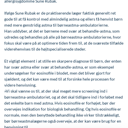
allergisygdomme Sune Rubak.
Øre-næse-hals
Ifølge Sune Rubak er de praktiserende læger faktisk generelt ret
gode til at få kontrol med almindelig astma og ellers få henvist børn
med mere genstridig astma til børneastma-ambulatorierne.
Han uddyber, at det er børnene med svær at behandle-astma, som
udredes og behandles på alle på børneastma-ambulatorierne, hvor
fokus skal være på at optimere tiden frem til, at de sværeste tilfælde
viderehenvises til de højtspecialiserede steder.
Et vigtigt element i at stille en skarpere diagnose til børn, der enten
har svær astma eller svær at behandle-astma, er som eksempel
undersøgelser for eosinofile i blodet, men det bliver gjort for
sjældent, og det kan være med til at forsinke hele processen for
videre henvisning.
»Vi skal vænne os til, at der skal meget mere screening ind i
børneastma-ambulatoriet, og at det skal tidligere ind i forløbet med
det enkelte barn med astma. Hvis eosinofile er forhøjet, bør der
overvejes indikation for biologisk behandling. Og hvis eosinofile er
normale, men den benyttede behandling ikke virker tilstrækkeligt,
bør børneastmalægerne også overveje, at der kan være brug for en
henvisning til