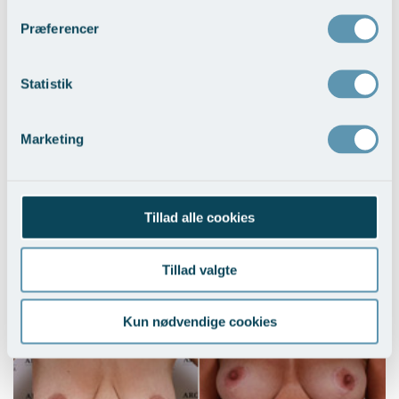
Vis behandlingseksempler
>
Præferencer
Statistik
Marketing
Brystløft og BFO med implantater
Tillad alle cookies
Vis behandlingseksempler
>
Tillad valgte
Kun nødvendige cookies