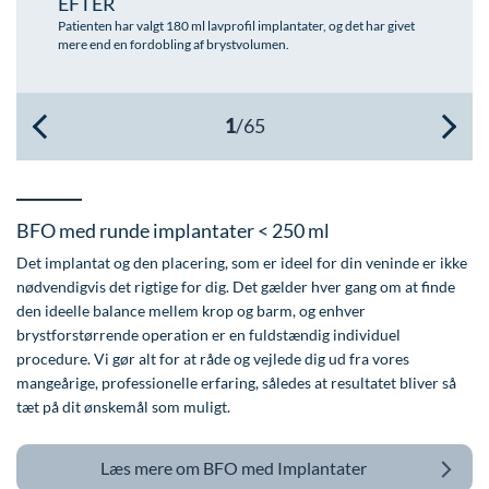
EFTER
Patienten har valgt 180 ml lavprofil implantater, og det har givet
Øre-næse-hals
mere end en fordobling af brystvolumen.
BFO med runde implantater < 250 ml
Det implantat og den placering, som er ideel for din veninde er ikke
nødvendigvis det rigtige for dig. Det gælder hver gang om at finde
den ideelle balance mellem krop og barm, og enhver
brystforstørrende operation er en fuldstændig individuel
procedure. Vi gør alt for at råde og vejlede dig ud fra vores
mangeårige, professionelle erfaring, således at resultatet bliver så
tæt på dit ønskemål som muligt.
Læs mere om
BFO med Implantater