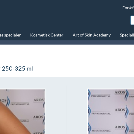
Før/ef
s specialer
Kosmetisk Center
Art of Skin Academy
Special
er 250-325 ml