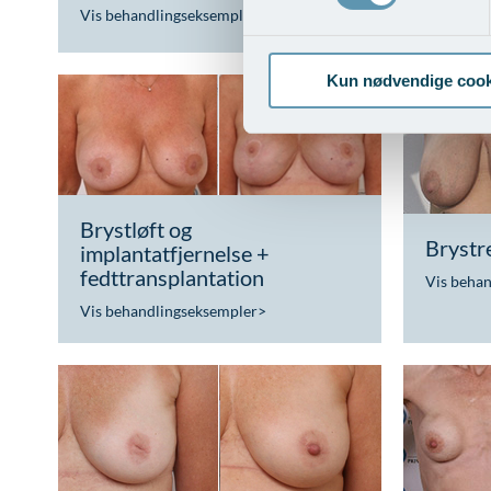
Vis behandlingseksempler
>
Vis beha
Kun nødvendige cook
Brystløft og
Brystr
implantatfjernelse +
fedttransplantation
Vis beha
Vis behandlingseksempler
>