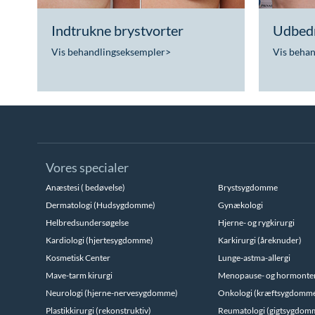
Indtrukne brystvorter
Udbedr
Vis behandlingseksempler
>
Vis beha
Vores specialer
Anæstesi ( bedøvelse)
Brystsygdomme
Dermatologi (Hudsygdomme)
Gynækologi
Helbredsundersøgelse
Hjerne- og rygkirurgi
Kardiologi (hjertesygdomme)
Karkirurgi (åreknuder)
Kosmetisk Center
Lunge-astma-allergi
Mave-tarm kirurgi
Menopause- og hormonte
Neurologi (hjerne-nervesygdomme)
Onkologi (kræftsygdomm
Plastikkirurgi (rekonstruktiv)
Reumatologi (gigtsygdom