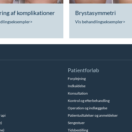
ing af komplikationer
Brystasymmetri
ndlingseksempler
>
Vis behandlingseksempler
>
Patientforløb
Forplejning
Indkaldelse
Konsultation
Kontrol og efterbehandling
Operation og indlæggelse
rapi
Patientudtalelser og anmeldelser
e)
Sengestuer
me)
Tidsbestilling