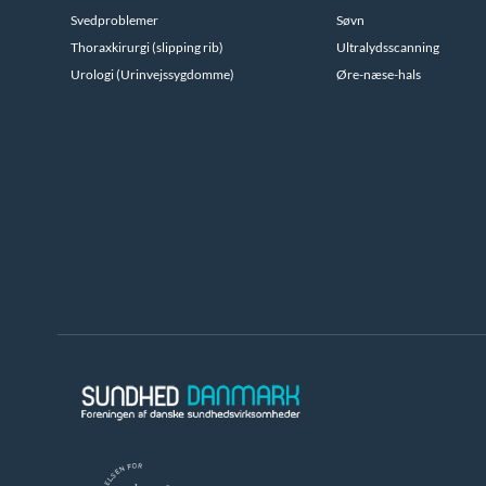
Svedproblemer
Søvn
Thoraxkirurgi (slipping rib)
Ultralydsscanning
Urologi (Urinvejssygdomme)
Øre-næse-hals