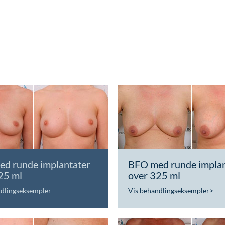
d runde implantater
BFO med runde implan
25 ml
over 325 ml
ndlingseksempler
Vis behandlingseksempler
>