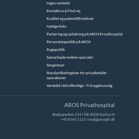
Ingen ventetid
Kontakt os & Find vej
Kvalitet og patienttilfredshed
Nyttige links
Parkering og opladning på AROS Privathospital
Persondatapolitik på AROS
Rygepolitik
Samarbejde mellem specialer
Sengestuer
Standardbetingelser for privatbetalte
operationer
Ventetid i det offentlige - Frit sygehusvalg
AROS Privathospital
Skejbyparken 154 / DK-8200 Aarhus N
+45 8741 1111
/
mail@arosph.dk