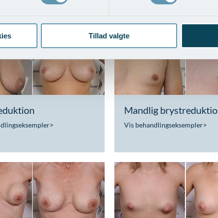
ndlingseksempler
>
Vis behandlingseksempler
>
ies
Tillad valgte
eduktion
Mandlig brystredukti
ndlingseksempler
>
Vis behandlingseksempler
>