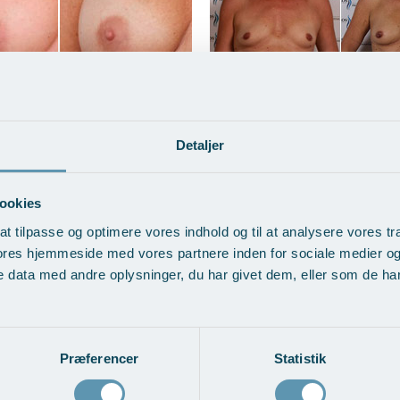
d udskiftning af
BFO med fedttranspla
Detaljer
tater
Vis behandlingseksempler
>
ndlingseksempler
>
ookies
at tilpasse og optimere vores indhold og til at analysere vores tra
ores hjemmeside med vores partnere inden for sociale medier o
 data med andre oplysninger, du har givet dem, eller som de har 
Præferencer
Statistik
øft og BFO med
Brystløft med udskiftn
ansplantation
brystimplantater