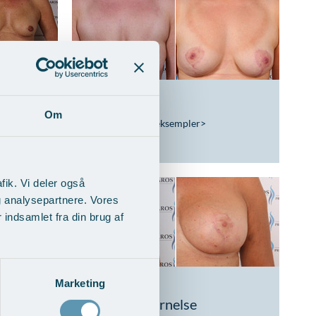
ntation
Brystløft
Om
Vis behandlingseksempler
>
fik. Vi deler også
g analysepartnere. Vores
indsamlet fra din brug af
Marketing
ing af
Brystløft og
implantatfjernelse