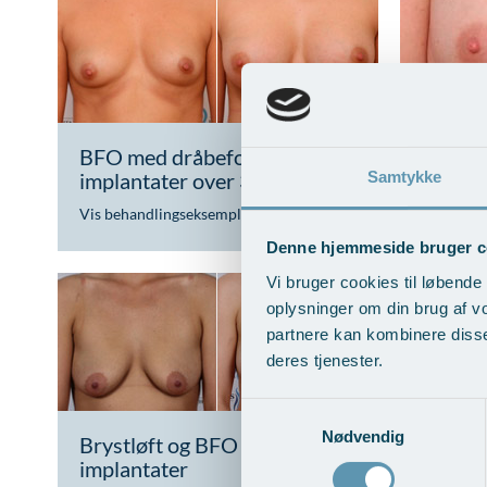
BFO med dråbeformede
BFO me
Samtykke
implantater over 300 ml
implan
Vis behandlingseksempler
>
Vis beha
Denne hjemmeside bruger c
Vi bruger cookies til løbende 
oplysninger om din brug af v
partnere kan kombinere disse
deres tjenester.
Samtykkevalg
Nødvendig
Brystløft og BFO med
Brystl
implantater
fedttr