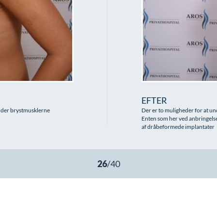
EFTER
nder brystmusklerne
Der er to muligheder for at u
Enten som her ved anbringelse
af dråbeformede implantater