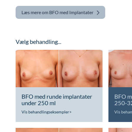
Læs mere om
BFO med Implantater
Vælg behandling...
BFO med runde implantater
BFO me
under 250 ml
250-3
Vis behandlingseksempler
>
Vis beha