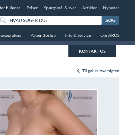
ter billeder
Priser
Spørgsmål & svar
Artikler
Nyheder
SØG
lægepraksis
Patientforløb
Info & Service
Om AROS
KONTAKT OS
Til gallerioversigten