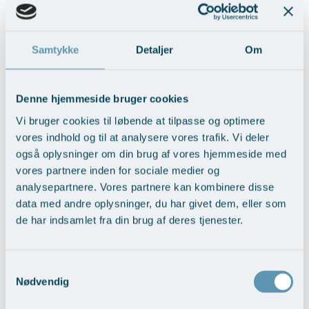
Øre-næse-hals
Samtykke
Detaljer
Om
E-mail: mail@arosph.dk / Telefon: +45 8741 1111
(Man. - tors.: kl. 8.00-16.00 + fre.: kl. 8.00-14.00)
Denne hjemmeside bruger cookies
Vi bruger cookies til løbende at tilpasse og optimere
BOOK DIN TID HER
vores indhold og til at analysere vores trafik. Vi deler
også oplysninger om din brug af vores hjemmeside med
vores partnere inden for sociale medier og
analysepartnere. Vores partnere kan kombinere disse
data med andre oplysninger, du har givet dem, eller som
de har indsamlet fra din brug af deres tjenester.
Samtykkevalg
Nødvendig
>