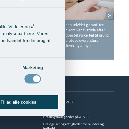
>
Plastikkirurgisk Center AROS tilbyder en udvidet garanti for
fik. Vi deler også
gratis operationer ved komplikationer, som kan tilstøde efter
g analysepartnere. Vores
operationen uden, at der ligger operationstekniske fejl til grund.
Denne garanti rækker ud over vores proteseleverandørs
indsamlet fra din brug af
garanti, som omfatter livslang, gratis levering af nye
implantater.
Marketing
® implantater
Info & Service
Tillad alle cookies
Besøgstider
Betalingsmuligheder på AROS
Betingelser og rettigheder for billeder og
indhold