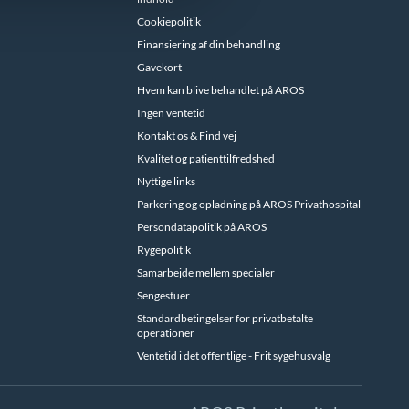
Cookiepolitik
Finansiering af din behandling
Gavekort
Hvem kan blive behandlet på AROS
Ingen ventetid
Kontakt os & Find vej
Kvalitet og patienttilfredshed
Nyttige links
Parkering og opladning på AROS Privathospital
Persondatapolitik på AROS
Rygepolitik
Samarbejde mellem specialer
Sengestuer
Standardbetingelser for privatbetalte
operationer
Ventetid i det offentlige - Frit sygehusvalg