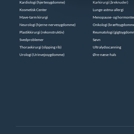
Kardiologi (hjertesygdomme)
Karkirurgi (åreknuder)
Kosmetisk Center
Lunge-astma-allergi
Mave-tarm kirurgi
Menopause- og hormonte
Neurologi (hjerne-nervesygdomme)
Onkologi (kræftsygdomm
Plastikkirurgi (rekonstruktiv)
Reumatologi (gigtsygdom
Svedproblemer
Søvn
Thoraxkirurgi (slipping rib)
Ultralydsscanning
Urologi (Urinvejssygdomme)
Øre-næse-hals