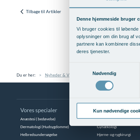
Tilbage til Artikler
Denne hjemmeside bruger c
Vi bruger cookies til løbende 
oplysninger om din brug af v
partnere kan kombinere disse
deres tjenester.
Samtykkevalg
Nødvendig
Du er her:
Nyheder & Viden
Artikler
10-årig klinisk
Vores specialer
Kun nødvendige cook
Anæstesi ( bedøvelse)
Brystsygdomme
Dermatologi (Hudsygdomme)
Gynækologi
Helbredsundersøgelse
Hjerne- og rygkirurgi