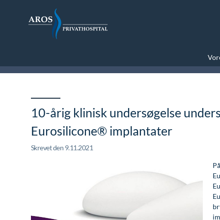
Vore
10-årig klinisk undersøgelse unders
Eurosilicone® implantater
Skrevet den 9.11.2021
På
Eu
Eu
Eu
br
im