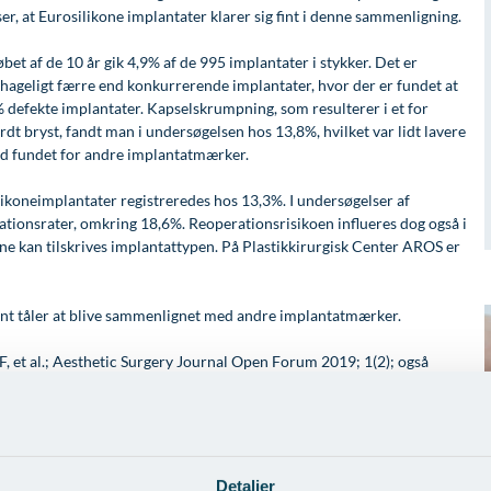
ser, at Eurosilikone implantater klarer sig fint i denne sammenligning.
løbet af de 10 år gik 4,9% af de 995 implantater i stykker. Det er
hageligt færre end konkurrerende implantater, hvor der er fundet at
 defekte implantater. Kapselskrumpning, som resulterer i et for
rdt bryst, fandt man i undersøgelsen hos 13,8%, hvilket var lidt lavere
d fundet for andre implantatmærker.
ilikoneimplantater registreredes hos 13,3%. I undersøgelser af
ationsrater, omkring 18,6%. Reoperationsrisikoen influeres dog også i
ene kan tilskrives implantattypen. På Plastikkirurgisk Center AROS er
 fint tåler at blive sammenlignet med andre implantatmærker.
 F, et al.; Aesthetic Surgery Journal Open Forum 2019; 1(2); også
er
- så klik her >
Detaljer