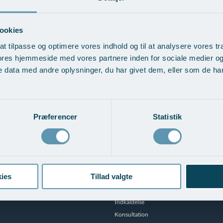
ookies
at tilpasse og optimere vores indhold og til at analysere vores tra
ores hjemmeside med vores partnere inden for sociale medier o
 data med andre oplysninger, du har givet dem, eller som de har 
Præferencer
Statistik
 undersøgelse understreger sikkerheden og effektiviteten af Eurosilicone
Patientforløb
ies
Tillad valgte
Forplejning
Indkaldelse
Konsultation