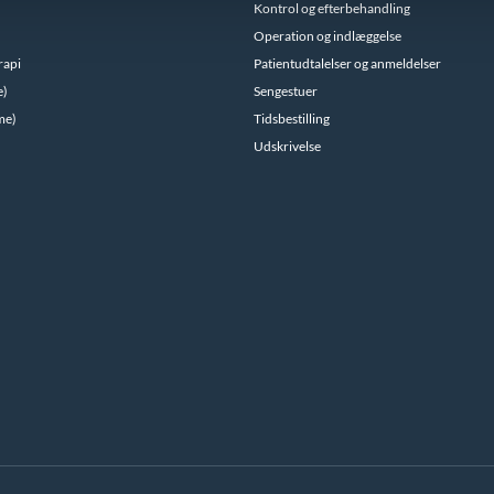
Kontrol og efterbehandling
Operation og indlæggelse
rapi
Patientudtalelser og anmeldelser
e)
Sengestuer
me)
Tidsbestilling
Udskrivelse