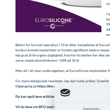
vi
I 
be
9%
hå
en
Behov for fornyet operation i 10 år efter indsættelse af Euros
konkurrerende implantater er fundet signifikant højere reoper
høj grad af kirurgens dygtighed, hvorfor forskellen her ikke al
vores reoperationsfrekvens <10% på 10 år.
Men alt i alt viser undersøgelsen, at Eurosilicone implantater
For mere detaljerede resultater, læs den fulde artikel: Duteille
tilgængelig på
https://doi.org/10.1093/asjof/ojz012
.
Du kan også læse artiklen på linket her >
Vil du læse om BFO med implantater på Plastikkirurgisk Cent
Samtykke