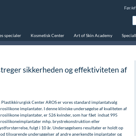
Før/ef
s specialer
Kosmetisk Center
Art of Skin Academy
Special
treger sikkerheden og effektiviteten af
 Plastikkirurgisk Center AROS er vores standard implantatvalg
rosilikone implantater. I denne kliniske undersøgelse af kvaliteten af
rosilikone implantater, er 526 kvinder, som har fået indsat 995
rosilikoneimplantater mhp. brystrekonstruktion eller
ystforstørrelse, fulgt i 10 år. Undersøgelsens resultater er holdt op
od tilsvarende undersøgelser af andre anerkendte implantater og