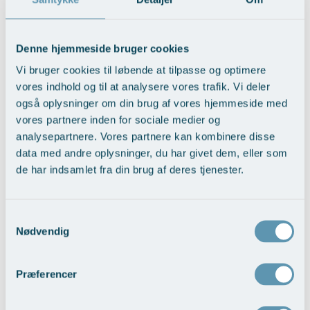
75% af patienterne viste efterfølgende en signifikant reduktion i
flush- og erytemintensitet. De samlede rater af forbigående
Øre-næse-hals
bivirkninger, såsom lokaliseret irritation, ​​ekkymose og
ansigtsmuskelpåvirkning efter injektion repræsenterede
Denne hjemmeside bruger cookies
henholdsvis 24,6%, 5,1% og 4,3%. Botulinumtoksin var således
Vi bruger cookies til løbende at tilpasse og optimere
effektiv til at lindre symptomerne på rosacea med en lav frekvens af
vores indhold og til at analysere vores trafik. Vi deler
bivirkninger.
også oplysninger om din brug af vores hjemmeside med
Artiklen konkluderer, at det terapeutiske arsenal til at kontrollere
vores partnere inden for sociale medier og
erytem og ansigtsrødmen ved ​​rosacea, især resistent over for den
analysepartnere. Vores partnere kan kombinere disse
sædvanlige behandling, bør inkludere intradermal indføring af
data med andre oplysninger, du har givet dem, eller som
botulinumtoksin.
de har indsamlet fra din brug af deres tjenester.
På AROS Privathospitals Kosmetiske center er vi eksperter i
behandling med botulinumtoksin, også af rosacea og acne.
Samtykkevalg
Nødvendig
Læs hele artiklen her - engelsk PDF >
Læs mere om botox behandlingen til rosacea her >
Præferencer
Tilbage til Artikler