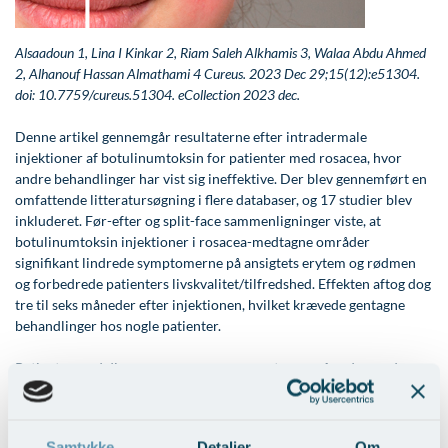
Modelopskrivning
Lunge-astma-allergi
Ar og strækmærker
Udskrivelse
Kontakt os & Find vej
Vores mål
Plasmaprodukter i æstetisk, kosmetisk og anti-
Alsaadoun 1, Lina I Kinkar 2, Riam Saleh Alkhamis 3, Walaa Abdu Ahmed
Mave-tarm kirurgi
Uønsket hårvækst
Kvalitet og patienttilfredshed
aging medicin
2, Alhanouf Hassan Almathami 4 Cureus. 2023 Dec 29;15(12):e51304.
Menopause- og hormonterapi
Hårtab
Nyttige links
doi: 10.7759/cureus.51304. eCollection 2023 dec.
Prisliste
Neurologi (hjerne-nervesygdomme)
Aldersprægede håndrygge
Parkering og opladning på AROS Privathospital
Denne artikel gennemgår resultaterne efter intradermale
Skriv dig op
injektioner af botulinumtoksin for patienter med rosacea, hvor
Onkologi (kræftsygdomme)
Kropsforyngelse og opstramning
Persondatapolitik på AROS
andre behandlinger har vist sig ineffektive. Der blev gennemført en
omfattende litteratursøgning i flere databaser, og 17 studier blev
Plastikkirurgi (rekonstruktiv)
Intim konturering/foryngelse
Rygepolitik
inkluderet. Før-efter og split-face sammenligninger viste, at
botulinumtoksin injektioner i rosacea-medtagne områder
Reumatologi (gigtsygdomme)
Mandlig genitalområde - forskønnelse
Samarbejde mellem specialer
signifikant lindrede symptomerne på ansigtets erytem og rødmen
og forbedrede patienters livskvalitet/tilfredshed. Effekten aftog dog
Svedproblemer
Kosmetisk Plastikkirurgi
Sengestuer
tre til seks måneder efter injektionen, hvilket krævede gentagne
Søvn
Kæbekirurgi
Standardbetingelser for privatbetalte
behandlinger hos nogle patienter.
operationer
Thoraxkirurgi (slipping rib)
Skræddersyede dropbehandlinger
Patienter med diagnosen rosacea og symptomer på vedvarende
Ventetid i det offentlige - Frit sygehusvalg
ansigtsrødme modtog igennemsnit 10 til 15 små overfladiske
Ultralydsscanning
Før / efter billeder
injektioner pr. kind (1 enhed toksin pr. injektion) og 0 til 5
injektioner i næseregionen, i alt 25 til 35 enheder toksin pr. patient.
Urologi (Urinvejssygdomme)
Samtykke
Detaljer
Om