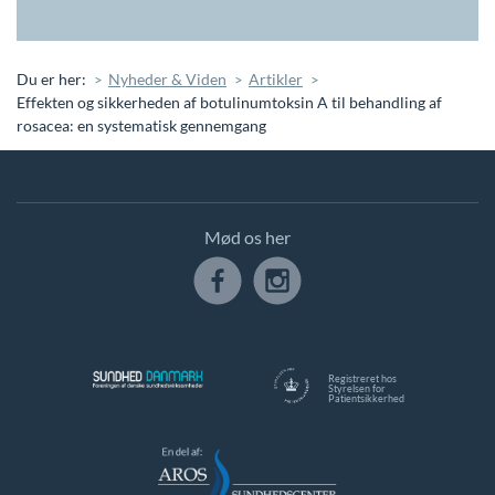
Du er her:
Nyheder & Viden
Artikler
Effekten og sikkerheden af ​​botulinumtoksin A til behandling af
rosacea: en systematisk gennemgang
Mød os her
Registreret hos
Styrelsen for
Patientsikkerhed