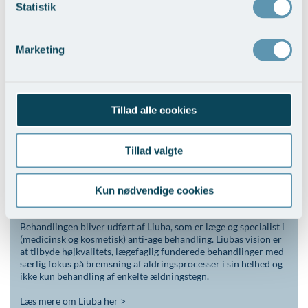
Statistik
Din behandler & specialist
Marketing
Tillad alle cookies
Tillad valgte
Kun nødvendige cookies
>
Behandlingen bliver udført af Liuba, som er læge og specialist i
(medicinsk og kosmetisk) anti-age behandling. Liubas vision er
at tilbyde højkvalitets, lægefaglig funderede behandlinger med
særlig fokus på bremsning af aldringsprocesser i sin helhed og
ikke kun behandling af enkelte ældningstegn.
Læs mere om Liuba her >