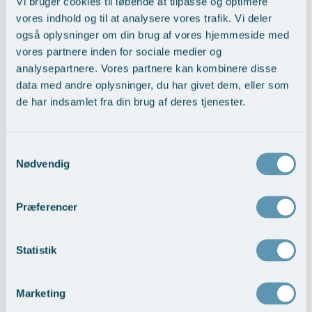
Vi bruger cookies til løbende at tilpasse og optimere
Tilbage til Nyheder
vores indhold og til at analysere vores trafik. Vi deler
også oplysninger om din brug af vores hjemmeside med
vores partnere inden for sociale medier og
analysepartnere. Vores partnere kan kombinere disse
Kontakt Plastikkirurgisk Center
data med andre oplysninger, du har givet dem, eller som
de har indsamlet fra din brug af deres tjenester.
Skriv hvis du har spørgsmål til os og vores behandlinger.
Navn
Samtykkevalg
Nødvendig
E-mail
Præferencer
Besked
Statistik
Marketing