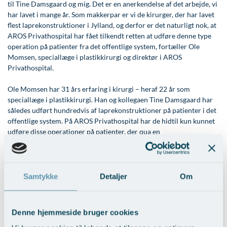
til Tine Damsgaard og mig. Det er en anerkendelse af det arbejde, vi
Øre-næse-hals
har lavet i mange år. Som makkerpar er vi de kirurger, der har lavet
flest laprekonstruktioner i Jylland, og derfor er det naturligt nok, at
AROS Privathospital har fået tilkendt retten at udføre denne type
operation på patienter fra det offentlige system, fortæller Ole
Momsen, speciallæge i plastikkirurgi og direktør i AROS
Privathospital.
Ole Momsen har 31 års erfaring i kirurgi – heraf 22 år som
speciallæge i plastikkirurgi. Han og kollegaen Tine Damsgaard har
således udført hundredvis af laprekonstruktioner på patienter i det
offentlige system. På AROS Privathospital har de hidtil kun kunnet
udføre disse operationer på patienter, der qua en
sundhedsforsikring kan vælge et privathospital i stedet for det
offentlige. Men nu siden specialeplanens ikrafttræden har AROS
Privathospital også fået henvist rekonstruktionspatienter næsten
ugentligt fra det offentlige sundhedsvæsen.
Samtykke
Detaljer
Om
Denne hjemmeside bruger cookies