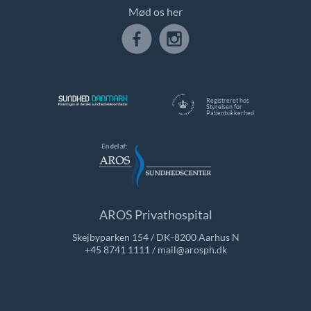
Mød os her
Registreret hos
Styrelsen for
Patientsikkerhed
AROS Privathospital
Skejbyparken 154 / DK-8200 Aarhus N
+45 8741 1111
/
mail@arosph.dk