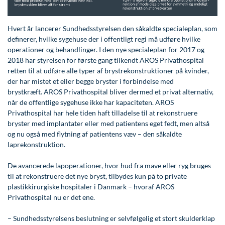
Modelopskrivning
Lunge-astma-allergi
Ar og strækmærker
Udskrivelse
Kontakt os & Find vej
Vores mål
Plasmaprodukter i æstetisk, kosmetisk og anti-
Mave-tarm kirurgi
Uønsket hårvækst
Kvalitet og patienttilfredshed
Hvert år lancerer Sundhedsstyrelsen den såkaldte specialeplan, som
aging medicin
definerer, hvilke sygehuse der i offentligt regi må udføre hvilke
Menopause- og hormonterapi
Hårtab
Nyttige links
operationer og behandlinger. I den nye specialeplan for 2017 og
Prisliste
2018 har styrelsen for første gang tilkendt AROS Privathospital
Neurologi (hjerne-nervesygdomme)
Aldersprægede håndrygge
Parkering og opladning på AROS Privathospital
retten til at udføre alle typer af brystrekonstruktioner på kvinder,
Skriv dig op
der har mistet et eller begge bryster i forbindelse med
Onkologi (kræftsygdomme)
Kropsforyngelse og opstramning
Persondatapolitik på AROS
brystkræft. AROS Privathospital bliver dermed et privat alternativ,
når de offentlige sygehuse ikke har kapaciteten. AROS
Plastikkirurgi (rekonstruktiv)
Intim konturering/foryngelse
Rygepolitik
Privathospital har hele tiden haft tilladelse til at rekonstruere
Reumatologi (gigtsygdomme)
Mandlig genitalområde - forskønnelse
Samarbejde mellem specialer
bryster med implantater eller med patientens eget fedt, men altså
og nu også med flytning af patientens væv – den såkaldte
Svedproblemer
Kosmetisk Plastikkirurgi
Sengestuer
laprekonstruktion.
Søvn
Kæbekirurgi
Standardbetingelser for privatbetalte
De avancerede lapoperationer, hvor hud fra mave eller ryg bruges
operationer
til at rekonstruere det nye bryst, tilbydes kun på to private
Thoraxkirurgi (slipping rib)
Skræddersyede dropbehandlinger
plastikkirurgiske hospitaler i Danmark – hvoraf AROS
Ventetid i det offentlige - Frit sygehusvalg
Privathospital nu er det ene.
Ultralydsscanning
Før / efter billeder
– Sundhedsstyrelsens beslutning er selvfølgelig et stort skulderklap
Urologi (Urinvejssygdomme)