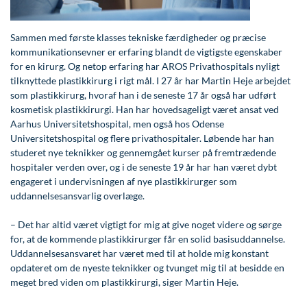
Modelopskrivning
Lunge-astma-allergi
Ar og strækmærker
Udskrivelse
Kontakt os & Find vej
Vores mål
Plasmaprodukter i æstetisk, kosmetisk og anti-
Sammen med første klasses tekniske færdigheder og præcise
Mave-tarm kirurgi
Uønsket hårvækst
Kvalitet og patienttilfredshed
aging medicin
kommunikationsevner er erfaring blandt de vigtigste egenskaber
Menopause- og hormonterapi
Hårtab
Nyttige links
for en kirurg. Og netop erfaring har AROS Privathospitals nyligt
Prisliste
tilknyttede plastikkirurg i rigt mål. I 27 år har Martin Heje arbejdet
Neurologi (hjerne-nervesygdomme)
Aldersprægede håndrygge
Parkering og opladning på AROS Privathospital
som plastikkirurg, hvoraf han i de seneste 17 år også har udført
Skriv dig op
kosmetisk plastikkirurgi. Han har hovedsageligt været ansat ved
Onkologi (kræftsygdomme)
Kropsforyngelse og opstramning
Persondatapolitik på AROS
Aarhus Universitetshospital, men også hos Odense
Universitetshospital og flere privathospitaler. Løbende har han
Plastikkirurgi (rekonstruktiv)
Intim konturering/foryngelse
Rygepolitik
studeret nye teknikker og gennemgået kurser på fremtrædende
hospitaler verden over, og i de seneste 19 år har han været dybt
Reumatologi (gigtsygdomme)
Mandlig genitalområde - forskønnelse
Samarbejde mellem specialer
engageret i undervisningen af nye plastikkirurger som
Svedproblemer
Kosmetisk Plastikkirurgi
Sengestuer
uddannelsesansvarlig overlæge.
Søvn
Kæbekirurgi
Standardbetingelser for privatbetalte
– Det har altid været vigtigt for mig at give noget videre og sørge
operationer
for, at de kommende plastikkirurger får en solid basisuddannelse.
Thoraxkirurgi (slipping rib)
Skræddersyede dropbehandlinger
Uddannelsesansvaret har været med til at holde mig konstant
Ventetid i det offentlige - Frit sygehusvalg
opdateret om de nyeste teknikker og tvunget mig til at besidde en
Ultralydsscanning
Før / efter billeder
meget bred viden om plastikkirurgi, siger Martin Heje.
Urologi (Urinvejssygdomme)