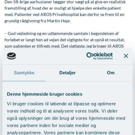
Den 58-årige aarhusianer lægger stor vægt på at give en realistisk
Øre-næse-hals
fremstilling af, hvad der er muligt at hjælpe den enkelte patient
med. Patienter ved AROS Privathospital kan derfor se frem til en
grundig rådgivning fra Martin Heje.
– God vejledning og en udtømmende samtale i begyndelsen af
forløbet er langt hen ad vejen det vigtigste for at opnå et resultat,
som patienten er tilfreds med. Det vigtigste, jeg bringer til AROS
Privathospital, er min erfaring i, hvad der kan lade sig gøre for den
enkelte patient, fortæller Martin Heje, der er tidligere præsident for
Nordisk Plastikkirurgisk Forening, der samler og deler erfaringer og
ekspertiser på tværs af de plastikkirurgiske afdelinger i Norden.
Samtykke
Detaljer
Om
Han glæder sig til at komme i gang med arbejdet AROS
Privathospital, hvor særligt det stærke faglige fællesskab har
Denne hjemmeside bruger cookies
trukket i ham.
Vi bruger cookies til løbende at tilpasse og optimere
– Jeg kender Ole Momsen rigtig godt, og vores karrierer har på
vores indhold og til at analysere vores trafik. Vi deler
mange måder kørt parallelt. Vi har begge stor erfaring i
også oplysninger om din brug af vores hjemmeside med
rekonstruktion af næse, ører og bryster efter cancer. Og præcis de
vores partnere inden for sociale medier og
samme teknikker genbruger vi, når vi laver kosmetisk kirurgi. Og så
analysepartnere. Vores partnere kan kombinere disse
deler AROS Privathospital og jeg mange holdninger. Det gælder