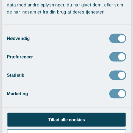
data med andre oplysninger, du har givet dem, eller som
blandt andet vores høje krav til kvalitet og patientpleje, forklarer
de har indsamlet fra din brug af deres tjenester.
Martin Heje.
Tilbage til Nyheder
Samtykkevalg
Nødvendig
Præferencer
Kontakt Plastikkirurgisk Center
Skriv hvis du har spørgsmål til os og vores behandlinger.
Statistik
Navn
Marketing
E-mail
Tillad alle cookies
Besked