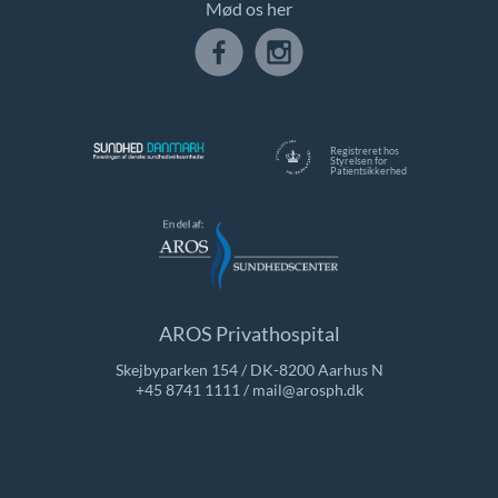
Mød os her
Registreret hos
Styrelsen for
Patientsikkerhed
AROS Privathospital
Skejbyparken 154 / DK-8200 Aarhus N
+45 8741 1111
/
mail@arosph.dk