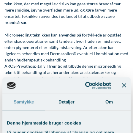
teknikken, der med meget lav risiko kan gøre større brandsårsar
Øre-næse-hals
mere smidige, jævne overfladen mere ud, og gøre farven mere
ensartet. Teknikken anvendes i udlandet til at udbedre svære
brandsårsar.
Microneedling teknikken kan anvendes på fortykkede ar opstået
efter skade, operationer samt tynde ar, hvor huden er misfarvet,
enten pigmenteret eller blålig misfarvning. Ar efter akne kan
ligeledes behandles med Dermaroller® eventuel i kombination med
anden hudterapeutisk behandling
AROS Privathospital vil fremtidigt tilbyde denne microneedling
teknik til behandling af ar, herunder akne ar, strækmærker og
brandsårsar, der ønskes udbedret af kosmetiske grunde.
Tak til Yen Treshow fra Cosmed Company ApS, distributør af
Dermaroller® i Danmark og Michael Tomerius, direktør for
Samtykke
Detaljer
Om
Dermaroller® GmbH, Tyskland.
(Billede til venstre: Patient med ar efter dyb forbrænding behandles med
Dermaroller® for at forbedre smidighed og udjævne arrene.)
Denne hjemmeside bruger cookies
Vi bruger cookies til løbende at tilpasse og optimere