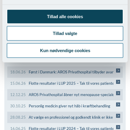
Tillad alle cookies
Tillad valgte
Kun nødvendige cookies
Seneste Nyheder
>
18.06.26
Først i Danmark: AROS Privathospital tilbyder avanceret kiru
>
15.06.26
Flotte resultater i LUP 2025 – Tak til vores patienter!
>
12.12.25
AROS Privathospital åbner nyt menopause-speciale
>
30.10.25
Personlig medicin giver nyt håb i kræftbehandling
>
28.08.25
At vælge en professionel og godkendt klinik er ikke kun et s
>
16.06.25
Flotte resultater i LUP 2024 – Tak til vores patienter!