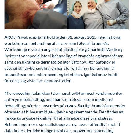
Modelopskrivning
Lunge-astma-allergi
Ar og strækmærker
Udskrivelse
Kontakt os & Find vej
Vores mål
Plasmaprodukter i æstetisk, kosmetisk og anti-
Mave-tarm kirurgi
Uønsket hårvækst
Kvalitet og patienttilfredshed
aging medicin
Menopause- og hormonterapi
Hårtab
Nyttige links
Prisliste
AROS Privathospital afholdte den 31. august 2015 international
Neurologi (hjerne-nervesygdomme)
Aldersprægede håndrygge
Parkering og opladning på AROS Privathospital
Skriv dig op
workshop om behandling af arvæv som følge af brandsår.
Workshoppen var arrangeret af plastikkirurg Charlotte Weile og
Onkologi (kræftsygdomme)
Kropsforyngelse og opstramning
Persondatapolitik på AROS
inviteret var specialister i behandling af brandsår og brandsårsar
Plastikkirurgi (rekonstruktiv)
Intim konturering/foryngelse
Rygepolitik
samt den ukrainske dermatolog Igor Safonov. Igor Safonov er
specialist i ar-behandling og har stor erfaring i behandling af
Reumatologi (gigtsygdomme)
Mandlig genitalområde - forskønnelse
Samarbejde mellem specialer
brandsårsar med microneedling teknikken. Igor Safonov holdt
foredrag og viste live-demonstration.
Svedproblemer
Kosmetisk Plastikkirurgi
Sengestuer
Microneedling teknikken (Dermaroller®) er mest kendt indenfor
Søvn
Kæbekirurgi
Standardbetingelser for privatbetalte
anti-rynkebehandling, men har stor relevans som medicinsk
operationer
behandling, når den anvendes på arvæv. Særligt brandsårsar ender
Thoraxkirurgi (slipping rib)
Skræddersyede dropbehandlinger
ofte med at blive usmidige, ujævne og skæmmende. Der findes en
Ventetid i det offentlige - Frit sygehusvalg
Ultralydsscanning
Før / efter billeder
række kirurgiske teknikker til at afhjælpe disse brandsårsar.
Behandlingerne er specialistopgaver og laves i offentligt regi. Til
Urologi (Urinvejssygdomme)
dato findes der ikke mange teknikker, udover microneedling