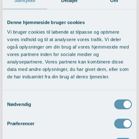
Samtykke
Detaljer
Om
Øre-næse-hals
Denne hjemmeside bruger cookies
Vi bruger cookies til løbende at tilpasse og optimere
Tilbage til Nyheder
vores indhold og til at analysere vores trafik. Vi deler
også oplysninger om din brug af vores hjemmeside med
vores partnere inden for sociale medier og
analysepartnere. Vores partnere kan kombinere disse
Kontakt os
data med andre oplysninger, du har givet dem, eller som
de har indsamlet fra din brug af deres tjenester.
Brug formularen eller kontakt os direkte via telefon, hvis
du har spørgsmål til os og vores behandlinger.
Navn
Samtykkevalg
Nødvendig
E-mail
Præferencer