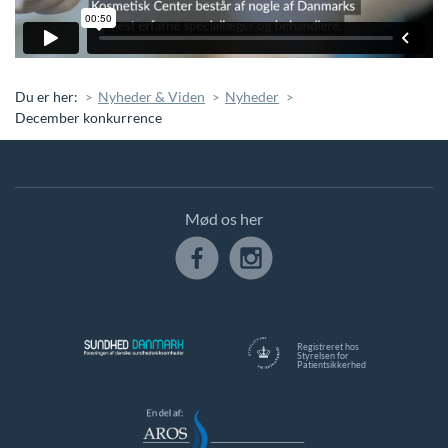
Du er her:
Nyheder & Viden
Nyheder
December konkurrence
Mød os her
Registreret hos
Styrelsen for
Patientsikkerhed