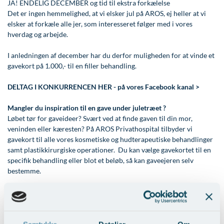
Modelopskrivning
JA! ENDELIG DECEMBER og tid til ekstra forkælelse
Lunge-astma-allergi
Ar og strækmærker
Udskrivelse
Kontakt os & Find vej
Vores mål
Det er ingen hemmelighed, at vi elsker jul på AROS, ej heller at vi
Plasmaprodukter i æstetisk, kosmetisk og anti-
elsker at forkæle alle jer, som interesseret følger med i vores
Mave-tarm kirurgi
Uønsket hårvækst
Kvalitet og patienttilfredshed
aging medicin
hverdag og arbejde.
Menopause- og hormonterapi
Hårtab
Nyttige links
Prisliste
I anledningen af december har du derfor muligheden for at vinde et
gavekort på 1.000,- til en filler behandling.
Neurologi (hjerne-nervesygdomme)
Aldersprægede håndrygge
Parkering og opladning på AROS Privathospital
Skriv dig op
Onkologi (kræftsygdomme)
Kropsforyngelse og opstramning
Persondatapolitik på AROS
DELTAG I KONKURRENCEN HER - på vores Facebook kanal >
Plastikkirurgi (rekonstruktiv)
Intim konturering/foryngelse
Rygepolitik
Mangler du inspiration til en gave under juletræet ?
Løbet tør for gaveideer? Svært ved at finde gaven til din mor,
Reumatologi (gigtsygdomme)
Mandlig genitalområde - forskønnelse
Samarbejde mellem specialer
veninden eller kæresten? På AROS Privathospital tilbyder vi
gavekort til alle vores kosmetiske og hudterapeutiske behandlinger
Svedproblemer
Kosmetisk Plastikkirurgi
Sengestuer
samt plastikkirurgiske operationer. Du kan vælge gavekortet til en
specifik behandling eller blot et beløb, så kan gaveejeren selv
Søvn
Kæbekirurgi
Standardbetingelser for privatbetalte
bestemme.
operationer
Thoraxkirurgi (slipping rib)
Skræddersyede dropbehandlinger
Ventetid i det offentlige - Frit sygehusvalg
Ultralydsscanning
Før / efter billeder
Urologi (Urinvejssygdomme)