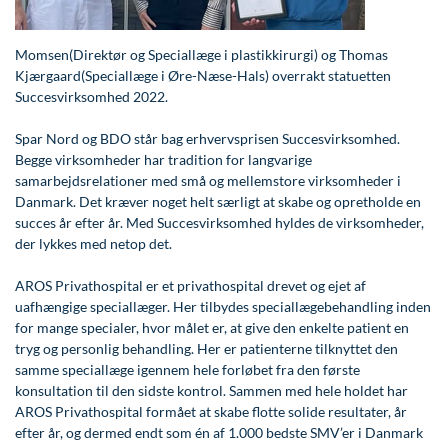
Modelopskrivning
Lunge-astma-allergi
Ar og strækmærker
Udskrivelse
Kontakt os & Find vej
Vores mål
Plasmaprodukter i æstetisk, kosmetisk og anti-
Momsen(Direktør og Speciallæge i plastikkirurgi) og Thomas
Mave-tarm kirurgi
Uønsket hårvækst
Kvalitet og patienttilfredshed
aging medicin
Kjærgaard(Speciallæge i Øre-Næse-Hals) overrakt statuetten
Menopause- og hormonterapi
Hårtab
Nyttige links
Succesvirksomhed 2022.
Prisliste
Neurologi (hjerne-nervesygdomme)
Aldersprægede håndrygge
Parkering og opladning på AROS Privathospital
Spar Nord og BDO står bag erhvervsprisen Succesvirksomhed.
Skriv dig op
Begge virksomheder har tradition for langvarige
Onkologi (kræftsygdomme)
Kropsforyngelse og opstramning
Persondatapolitik på AROS
samarbejdsrelationer med små og mellemstore virksomheder i
Danmark. Det kræver noget helt særligt at skabe og opretholde en
Plastikkirurgi (rekonstruktiv)
Intim konturering/foryngelse
Rygepolitik
succes år efter år. Med Succesvirksomhed hyldes de virksomheder,
der lykkes med netop det.
Reumatologi (gigtsygdomme)
Mandlig genitalområde - forskønnelse
Samarbejde mellem specialer
Svedproblemer
Kosmetisk Plastikkirurgi
Sengestuer
AROS Privathospital er et privathospital drevet og ejet af
uafhængige speciallæger. Her tilbydes speciallægebehandling inden
Søvn
Kæbekirurgi
Standardbetingelser for privatbetalte
for mange specialer, hvor målet er, at give den enkelte patient en
operationer
tryg og personlig behandling. Her er patienterne tilknyttet den
Thoraxkirurgi (slipping rib)
Skræddersyede dropbehandlinger
samme speciallæge igennem hele forløbet fra den første
Ventetid i det offentlige - Frit sygehusvalg
konsultation til den sidste kontrol. Sammen med hele holdet har
Ultralydsscanning
Før / efter billeder
AROS Privathospital formået at skabe flotte solide resultater, år
efter år, og dermed endt som én af 1.000 bedste SMV’er i Danmark
Urologi (Urinvejssygdomme)