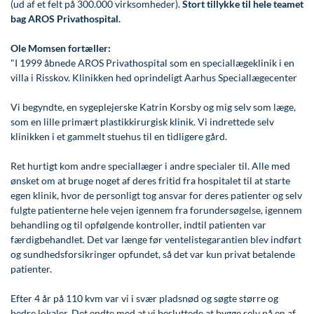
(ud af et felt på 300.000 virksomheder).
Stort tillykke til hele teamet
Øre-næse-hals
bag AROS Privathospital.
Ole Momsen fortæller:
"I 1999 åbnede AROS Privathospital som en speciallægeklinik i en
villa i Risskov. Klinikken hed oprindeligt Aarhus Speciallægecenter
Vi begyndte, en sygeplejerske Katrin Korsby og mig selv som læge,
som en lille primært plastikkirurgisk klinik. Vi indrettede selv
klinikken i et gammelt stuehus til en tidligere gård.
Ret hurtigt kom andre speciallæger i andre specialer til. Alle med
ønsket om at bruge noget af deres fritid fra hospitalet til at starte
egen klinik, hvor de personligt tog ansvar for deres patienter og selv
fulgte patienterne hele vejen igennem fra forundersøgelse, igennem
behandling og til opfølgende kontroller, indtil patienten var
færdigbehandlet. Det var længe før ventelistegarantien blev indført
og sundhedsforsikringer opfundet, så det var kun privat betalende
patienter.
Efter 4 år på 110 kvm var vi i svær pladsnød og søgte større og
bedre lokaler. Det endte med at vi besluttede at bygge selv på en af