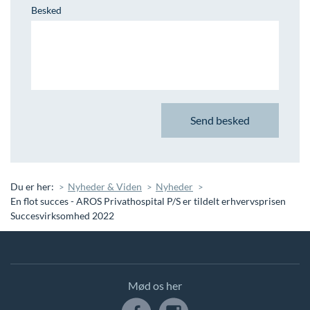
Besked
Du er her:
Nyheder & Viden
Nyheder
En flot succes - AROS Privathospital P/S er tildelt erhvervsprisen
Succesvirksomhed 2022
Mød os her