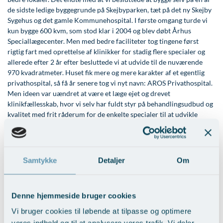
de sidste ledige byggegrunde på Skejbyparken, tæt på det ny Skejby
Sygehus og det gamle Kommunehospital. I første omgang turde vi
kun bygge 600 kvm, som stod klar i 2004 og blev døbt Århus
Speciallægecenter. Men med bedre faciliteter tog tingene først
rigtig fart med oprettelse af klinikker for stadig flere specialer og
allerede efter 2 år efter besluttede vi at udvide til de nuværende
970 kvadratmeter. Huset fik mere og mere karakter af et egentlig
privathospital, så få år senere tog vi nyt navn: AROS Privathospital.
Men ideen var uændret at være et læge ejet og drevet
klinikfællesskab, hvor vi selv har fuldt styr på behandlingsudbud og
kvalitet med frit råderum for de enkelte specialer til at udvikle
deres behandlinger – stadigvæk med et personligt forhold til hver
eneste patient. Dengang var der flere selvstændige privathospitaler.
Men med årene er de næsten alle blevet opkøbt af enten
multinationale kæder eller finansfolk med tilhørende tab af
Samtykke
Detaljer
Om
selvstændighed og personlighed. Så i dag er vi det eneste
selvstændige privathospital i Jylland og på Fyn. Det har vi ikke
tænkt os at lave om på. Tværtimod er vi i fuld gang med byggeplaner
Denne hjemmeside bruger cookies
for en tredobling af vores areal i form af en tilbygning, som
forventes at stå klar i 2023.
Vi bruger cookies til løbende at tilpasse og optimere