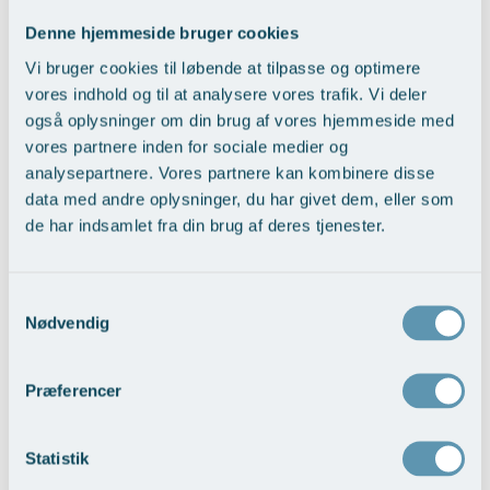
Sammenhæng i forløbet:
En bestemt læge tager ansvar for det
Øre-næse-hals
Denne hjemmeside bruger cookies
samlede forløb, hvilket skaber ekstra tryghed.
Vi bruger cookies til løbende at tilpasse og optimere
På tværs af alle målte parametre ligger vi på niveau med eller over
vores indhold og til at analysere vores trafik. Vi deler
landsgennemsnittet – og vi har endda forbedret os på flere områder
også oplysninger om din brug af vores hjemmeside med
i forhold til sidste år. Patienternes tilbagemeldinger er helt centrale
for vores arbejde. Vi bruger dem til løbende at forbedre vores
vores partnere inden for sociale medier og
tilbud, så vi kan sikre endnu bedre patientoplevelser fremover.
analysepartnere. Vores partnere kan kombinere disse
data med andre oplysninger, du har givet dem, eller som
Vi sætter stor pris på den tillid, vores patienter viser os – og vi lover
de har indsamlet fra din brug af deres tjenester.
at fortsætte arbejdet med kvalitet, tryghed og sammenhæng i fokus.
Læs hele rapporten her >
Samtykkevalg
Nødvendig
Tilbage til Nyheder
Præferencer
Statistik
Tilmeld dig nyhedsbrev