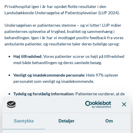
Modelopskrivning
Lunge-astma-allergi
Ar og strækmærker
Udskrivelse
Kontakt os & Find vej
Vores mål
Privathospital igen i år har opnået flotte resultater i den
Plasmaprodukter i æstetisk, kosmetisk og anti-
Landsdækkende Undersøgelse af Patientoplevelser (LUP 2024).
Mave-tarm kirurgi
Uønsket hårvækst
Kvalitet og patienttilfredshed
aging medicin
Undersøgelsen er patienternes stemme – og vi lytter! LUP måler
Menopause- og hormonterapi
Hårtab
Nyttige links
Prisliste
patienternes oplevelse af tryghed, kvalitet og sammenhæng i
behandlingen. Igen i år har vi modtaget positiv feedback fra vores
Neurologi (hjerne-nervesygdomme)
Aldersprægede håndrygge
Parkering og opladning på AROS Privathospital
Skriv dig op
ambulante patienter, og resultaterne taler deres tydelige sprog:
Onkologi (kræftsygdomme)
Kropsforyngelse og opstramning
Persondatapolitik på AROS
Høj tilfredshed:
Vores patienter scorer os højt på tilfredshed
Plastikkirurgi (rekonstruktiv)
Intim konturering/foryngelse
Rygepolitik
med både behandlingen og deres samlede besøg.
Reumatologi (gigtsygdomme)
Mandlig genitalområde - forskønnelse
Samarbejde mellem specialer
Venligt og imødekommende personale:
Hele 97% oplever
personalet som venligt og imødekommende.
Svedproblemer
Kosmetisk Plastikkirurgi
Sengestuer
Tydelig og forståelig information:
Patienterne vurderer, at de
Søvn
Kæbekirurgi
Standardbetingelser for privatbetalte
får de informationer, de har behov for, og at informationen
operationer
gives på en forståelig måde.
Thoraxkirurgi (slipping rib)
Skræddersyede dropbehandlinger
Ventetid i det offentlige - Frit sygehusvalg
Ultralydsscanning
Før / efter billeder
Involvering i beslutninger:
Flere oplever at blive inddraget i
Samtykke
Detaljer
Om
beslutninger om undersøgelse og behandling.
Urologi (Urinvejssygdomme)