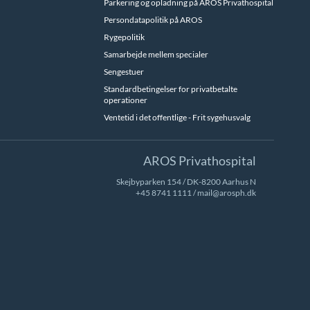
Parkering og opladning på AROS Privathospital
Persondatapolitik på AROS
Rygepolitik
Samarbejde mellem specialer
Sengestuer
Standardbetingelser for privatbetalte
operationer
Ventetid i det offentlige - Frit sygehusvalg
AROS Privathospital
Skejbyparken 154 / DK-8200 Aarhus N
+45 8741 1111
/
mail@arosph.dk