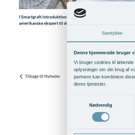
I Smartgraft introduktionsugen ultimo november
vil de første
amerikanske ekspert til den introduktionspris, som fremgår af 
Samtykke
Denne hjemmeside bruger c
Vi bruger cookies til løbende 
oplysninger om din brug af v
Tilbage til Nyheder
partnere kan kombinere disse
deres tjenester.
Samtykkevalg
Nødvendig