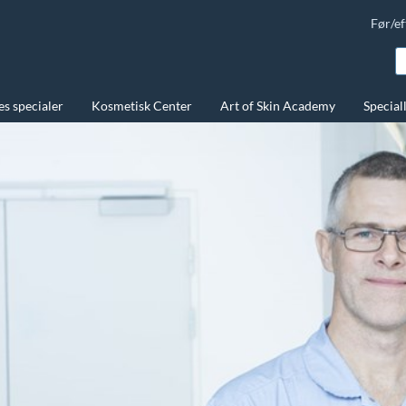
Før/ef
s specialer
Kosmetisk Center
Art of Skin Academy
Special