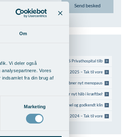
Om
Seneste Nyheder
>
18.06.26
Først i Danmark: AROS Privathospital tilbyder avanceret kiru
fik. Vi deler også
g analysepartnere. Vores
>
15.06.26
Flotte resultater i LUP 2025 – Tak til vores patienter!
indsamlet fra din brug af
>
12.12.25
AROS Privathospital åbner nyt menopause-speciale
>
30.10.25
Personlig medicin giver nyt håb i kræftbehandling
>
28.08.25
At vælge en professionel og godkendt klinik er ikke kun et s
Marketing
>
16.06.25
Flotte resultater i LUP 2024 – Tak til vores patienter!