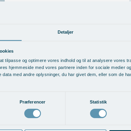
plastikkirurger med at få maskinen kørt ind på AROS.
 patienter derfor blive tilbudt behandling med deltagelse af den
prislisten.
Detaljer
ookies
at tilpasse og optimere vores indhold og til at analysere vores tra
ores hjemmeside med vores partnere inden for sociale medier o
 data med andre oplysninger, du har givet dem, eller som de har 
Præferencer
Statistik