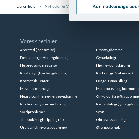
Kun nødvendige cook
Du er her:
Nyheder & Viden
Nyheder
Nyt på AROS Pr
Vores specialer
Anæstesi ( bedøvelse)
Brystsygdomme
Dermatologi (Hudsygdomme)
Gynækologi
Helbredsundersøgelse
Hjerne- og rygkirurgi
Kardiologi (hjertesygdomme)
Karkirurgi (åreknuder)
Kosmetisk Center
Lunge-astma-allergi
Mave-tarm kirurgi
Menopause- og hormonte
Neurologi (hjerne-nervesygdomme)
Onkologi (kræftsygdomm
Plastikkirurgi (rekonstruktiv)
Reumatologi (gigtsygdom
Svedproblemer
Søvn
Thoraxkirurgi (slipping rib)
Ultralydsscanning
Urologi (Urinvejssygdomme)
Øre-næse-hals