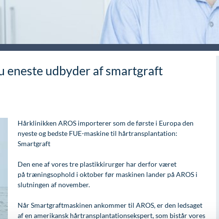
nu eneste udbyder af smartgraft
Hårklinikken AROS importerer som de første i Europa den
nyeste og bedste FUE-maskine til hårtransplantation:
Smartgraft
Den ene af vores tre plastikkirurger har derfor været
på træningsophold i oktober før maskinen lander på AROS i
slutningen af november.
Når Smartgraftmaskinen ankommer til AROS, er den ledsaget
af en amerikansk hårtransplantationsekspert, som bistår vores