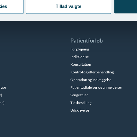
ies
Tillad valgte
ivathospital- vi er nu eneste udbyder af smartgraft hårtransplantation i
Patientforløb
Forplejning
Indkaldelse
Konsultation
Kontrol og efterbehandling
Operation og indlæggelse
rapi
Patientudtalelser og anmeldelser
e)
Sengestuer
me)
Tidsbestilling
Udskrivelse