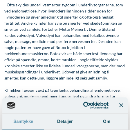
- Ofte skyldes underlivssmerter sygdom i underlivsorganerne, som
Øre-næse-hals
ved endometriose, hvor livmoderslimhinden sidder uden for
livmoderen og giver anledning til smerter og ofte også nedsat
fertilitet, Andre kvinder har svie og smerter ved skedeåbningen og
smerter ved samleje, fortæller Mette Meinert. . Denne tilstand
kaldes vulvodyni. Vulvodyni kan behandles med lokalbedøvende
salve, massage, medicin mod perifere nervesmerter. Desuden kan
nogle patienter have gavn af Botox injektion i
bækkenbundsmusklerne. Botox virker både smertestillende og har
effekt på spændte, ømme, korte muskler. I nogle tilfælde skyldes
kroniske smerter ikke en lidelse i underlivsorganerne, men derimod
muskelspændinger i underlivet. Udover at give anledning til
smerter, kan dette umuliggøre almindeligt seksuelt samliv.
Klinikken lægger vægt på tværfaglig behandling af endometriose,
vulvodyni, muskelspændinger i underlivet og andre former for
underlivsrelaterede smerter. I klinikken kan man derfor blive
behandlet af erfarne fysioterapeuter med særlig viden på området,
ligesom er der tilknyttet en sygeplejerske, en psykolog og en
specialist i sexologisk rådgivning.
Samtykke
Detaljer
Om