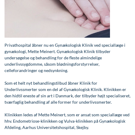
Modelopskrivning
Lunge-astma-allergi
Ar og strækmærker
Udskrivelse
Kontakt os & Find vej
Vores mål
Plasmaprodukter i æstetisk, kosmetisk og anti-
Mave-tarm kirurgi
Uønsket hårvækst
Kvalitet og patienttilfredshed
aging medicin
Menopause- og hormonterapi
Hårtab
Nyttige links
Prisliste
Neurologi (hjerne-nervesygdomme)
Aldersprægede håndrygge
Parkering og opladning på AROS Privathospital
Skriv dig op
Privathospital åbner nu en Gynækologisk Klinik ved speciallæge i
Onkologi (kræftsygdomme)
Kropsforyngelse og opstramning
Persondatapolitik på AROS
gynækologi, Mette Meinert. Gynækologisk Klinik tilbyder
undersøgelse og behandling for de fleste almindelige
Plastikkirurgi (rekonstruktiv)
Intim konturering/foryngelse
Rygepolitik
underlivssygdomme, såsom blødningsforstyrrelser,
celleforandringer og nedsynkning.
Reumatologi (gigtsygdomme)
Mandlig genitalområde - forskønnelse
Samarbejde mellem specialer
Som et helt nyt behandlingstilbud åbner Klinik for
Svedproblemer
Kosmetisk Plastikkirurgi
Sengestuer
Underlivssmerter som en del af Gynækologisk Klinik. Klinikken er
den hidtil eneste af sin art i Danmark, der tilbyder højt specialiseret,
Søvn
Kæbekirurgi
Standardbetingelser for privatbetalte
tværfaglig behandling af alle former for underlivssmerter.
operationer
Thoraxkirurgi (slipping rib)
Skræddersyede dropbehandlinger
Klinikken ledes af Mette Meinert, som er ansat som speciallæge ved
Ventetid i det offentlige - Frit sygehusvalg
Ultralydsscanning
Før / efter billeder
hhv. Endometriose-klinikken og Vulva-klinikken på Gynækologisk
Afdeling, Aarhus Universitetshospital, Skejby.
Urologi (Urinvejssygdomme)