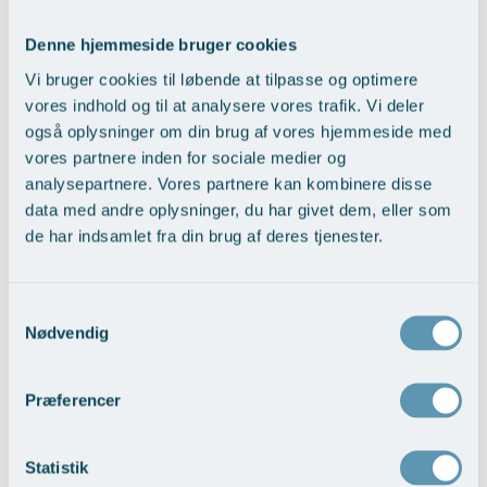
- Muskelspændinger og sexologiske problemstillinger er sjældent
noget man kan operere for. På vores klinik har vi som noget helt nyt
Denne hjemmeside bruger cookies
mulighed for at give patienterne et helhedsorienteret, tværfagligt
tilbud, udtaler Mads Riiskjær.
Vi bruger cookies til løbende at tilpasse og optimere
vores indhold og til at analysere vores trafik. Vi deler
Ved behov er der også mulighed for behandling ved urinvejskirurg
også oplysninger om din brug af vores hjemmeside med
Allan Ryhammer med særlig viden om smerter i urinblæren eller
vores partnere inden for sociale medier og
ved en narkoselæge, specialiseret i medikamentel
analysepartnere. Vores partnere kan kombinere disse
smertebehandling.
data med andre oplysninger, du har givet dem, eller som
de har indsamlet fra din brug af deres tjenester.
Tilbage til Nyheder
Samtykkevalg
Nødvendig
Kontakt os
Præferencer
Brug formularen eller kontakt os direkte via telefon, hvis
du har spørgsmål til os og vores behandlinger.
Navn
Statistik