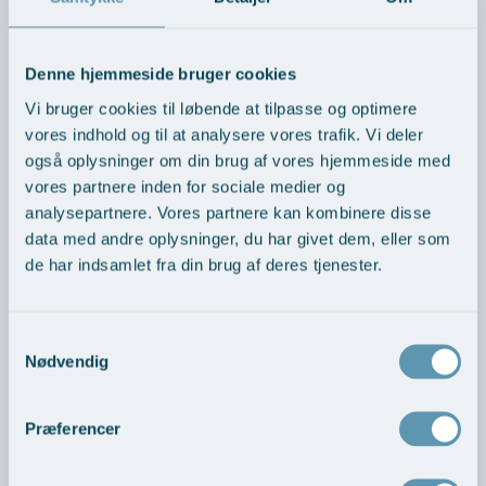
og veldokumenteret tilgang, er du velkommen til at kontakte
os. Vi er her for at hjælpe dig med at genoprette din
livskvalitet. Lad os sammen finde den bedste løsning for dig.
Denne hjemmeside bruger cookies
Vi bruger cookies til løbende at tilpasse og optimere
vores indhold og til at analysere vores trafik. Vi deler
VÆRD AT VIDE
også oplysninger om din brug af vores hjemmeside med
vores partnere inden for sociale medier og
analysepartnere. Vores partnere kan kombinere disse
data med andre oplysninger, du har givet dem, eller som
Hvornår har man kronisk migræne
de har indsamlet fra din brug af deres tjenester.
Hvordan fungerer Botox mod migræne?
Samtykkevalg
Nødvendig
Forundersøgelsen
Behandlingen
Præferencer