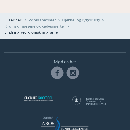
Du er her:
Vores specialer
Hjerne- og rygkirurgi
Kronisk migræne og kæbesmerter
Lindring ved kronisk migræne
Mød os her
Registreret hos
Styrelsen for
Patientsikkerhed