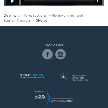
Du er her:
Vores specialer
Hjerne- og rygkirurgi
Spørgsmål og svar
Diverse
Mød os her
Registreret hos
Styrelsen for
Patientsikkerhed