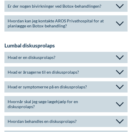
Modelopskrivning
Ar og strækmærker
Udskrivelse
Kontakt os & Find vej
Vores mål
Er der nogen bivirkninger ved Botox-behandlingen?
Plasmaprodukter i æstetisk, kosmetisk og anti-
Uønsket hårvækst
Kvalitet og patienttilfredshed
aging medicin
Hvordan kan jeg kontakte AROS Privathospital for at
planlægge en Botox-behandling?
Hårtab
Nyttige links
Prisliste
Aldersprægede håndrygge
Parkering og opladning på AROS Privathospital
Skriv dig op
Lumbal diskusprolaps
Kropsforyngelse og opstramning
Persondatapolitik på AROS
Hvad er en diskusprolaps?
Intim konturering/foryngelse
Rygepolitik
Hvad er årsagerne til en diskusprolaps?
Mandlig genitalområde - forskønnelse
Samarbejde mellem specialer
Kosmetisk Plastikkirurgi
Sengestuer
Hvad er symptomerne på en diskusprolaps?
Kæbekirurgi
Standardbetingelser for privatbetalte
Hvornår skal jeg søge lægehjælp for en
operationer
Skræddersyede dropbehandlinger
diskusprolaps?
Ventetid i det offentlige - Frit sygehusvalg
Før / efter billeder
Hvordan behandles en diskusprolaps?