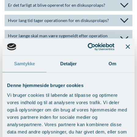
Er det farligt at blive opereret for en diskusprolaps?
Hvor lang tid tager operationen for en diskusprolaps?
Hvor længe skal man være sygemeldt efter operation
af diskusprolaps?
Kan man få erstatning for en diskusprolaps?
Samtykke
Detaljer
Om
Hvor lang tid tager det at komme sig efter en
diskusprolaps?
Denne hjemmeside bruger cookies
Hvor lang tid tager genoptræningen efter en
Vi bruger cookies til løbende at tilpasse og optimere
diskusprolaps operation?
vores indhold og til at analysere vores trafik. Vi deler
også oplysninger om din brug af vores hjemmeside med
Hvad må man ikke gøre efter en diskusprolaps
vores partnere inden for sociale medier og
operation?
analysepartnere. Vores partnere kan kombinere disse
data med andre oplysninger, du har givet dem, eller som
Kan man få en ny diskusprolaps efter operation?