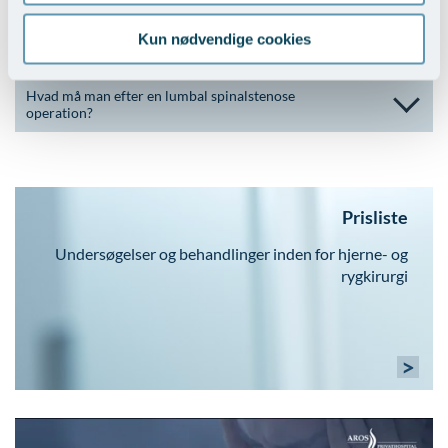
Kun nødvendige cookies
Hvornår opererer man for lumbal spinalstenose?
Hvad må man efter en lumbal spinalstenose
operation?
Prisliste
Undersøgelser og behandlinger inden for hjerne- og
rygkirurgi
>