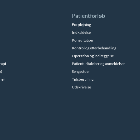
Patientforløb
Forplejning
Indkaldelse
Konsultation
Kontrol og efterbehandling
Operation og indlæggelse
rapi
Patientudtalelser og anmeldelser
e)
Sengestuer
me)
Tidsbestilling
Udskrivelse