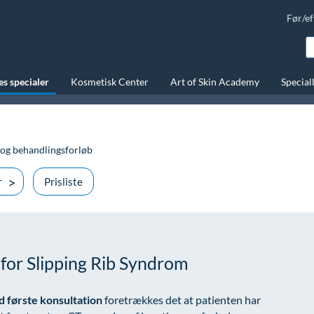
Før/ef
s specialer
Kosmetisk Center
Art of Skin Academy
Special
og behandlingsforløb
r
Prisliste
for Slipping Rib Syndrom
d første konsultation
foretrækkes det at patienten har