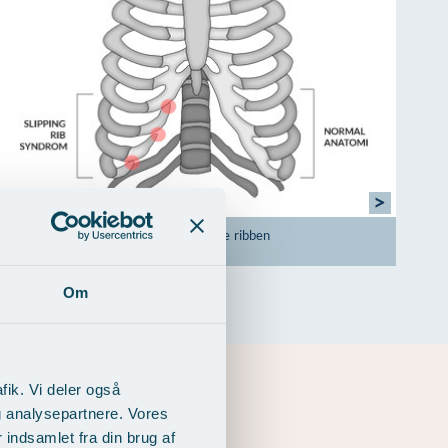
>
Til venstre ses "Slipped" 8 til 10-ende ribben
Om
fik. Vi deler også
g analysepartnere. Vores
indsamlet fra din brug af