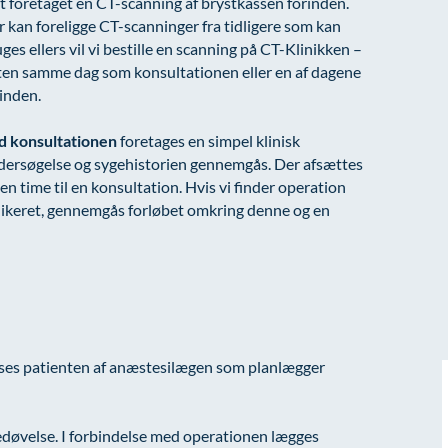
t foretaget en CT-scanning af brystkassen forinden.
 kan foreligge CT-scanninger fra tidligere som kan
ges ellers vil vi bestille en scanning på CT-Klinikken –
ten samme dag som konsultationen eller en af dagene
inden.
d konsultationen
foretages en simpel klinisk
dersøgelse og sygehistorien gennemgås. Der afsættes
 en time til en konsultation. Hvis vi finder operation
ikeret, gennemgås forløbet omkring denne og en
 ses patienten af anæstesilægen som planlægger
bedøvelse. I forbindelse med operationen lægges