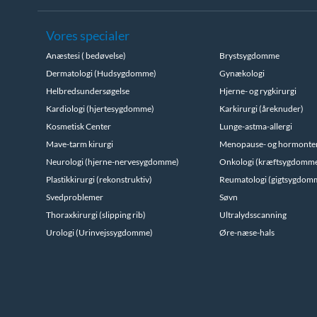
Vores specialer
Anæstesi ( bedøvelse)
Brystsygdomme
Dermatologi (Hudsygdomme)
Gynækologi
Helbredsundersøgelse
Hjerne- og rygkirurgi
Kardiologi (hjertesygdomme)
Karkirurgi (åreknuder)
Kosmetisk Center
Lunge-astma-allergi
Mave-tarm kirurgi
Menopause- og hormonte
Neurologi (hjerne-nervesygdomme)
Onkologi (kræftsygdomm
Plastikkirurgi (rekonstruktiv)
Reumatologi (gigtsygdom
Svedproblemer
Søvn
Thoraxkirurgi (slipping rib)
Ultralydsscanning
Urologi (Urinvejssygdomme)
Øre-næse-hals