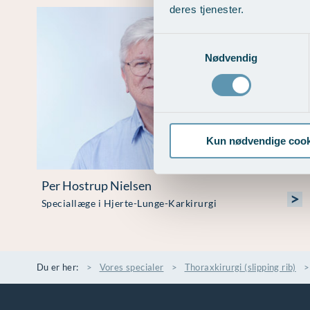
deres tjenester.
Samtykkevalg
Nødvendig
Kun nødvendige cook
Per Hostrup Nielsen
>
Speciallæge i Hjerte-Lunge-Karkirurgi
Du er her:
Vores specialer
Thoraxkirurgi (slipping rib)