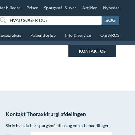
ter billeder
Priser
Spørgsmål & svar
Artikler
Nyheder
SØG
lægepraksis
Patientforløb
Info & Service
Om AROS
KONTAKT OS
Kontakt Thoraxkirurgi afdelingen
Skriv hvis du har spørgsmål til os og vores behandlinger.