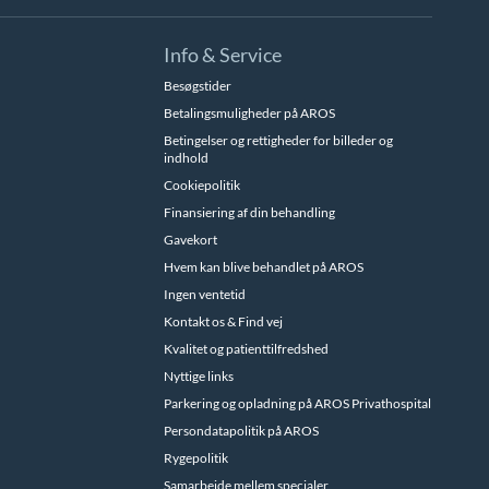
Info & Service
Besøgstider
Betalingsmuligheder på AROS
Betingelser og rettigheder for billeder og
indhold
Cookiepolitik
Finansiering af din behandling
Gavekort
Hvem kan blive behandlet på AROS
Ingen ventetid
Kontakt os & Find vej
Kvalitet og patienttilfredshed
Nyttige links
Parkering og opladning på AROS Privathospital
Persondatapolitik på AROS
Rygepolitik
Samarbejde mellem specialer