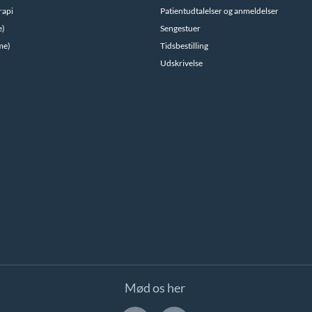
rapi
Patientudtalelser og anmeldelser
e)
Sengestuer
me)
Tidsbestilling
Udskrivelse
Mød os her