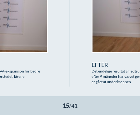
EFTER
AVA-ekspansion for bedre
Det endelige resultat af fedts
orstedet, lårene
efter 9 måneder har vævet gen
er gået af underkroppen