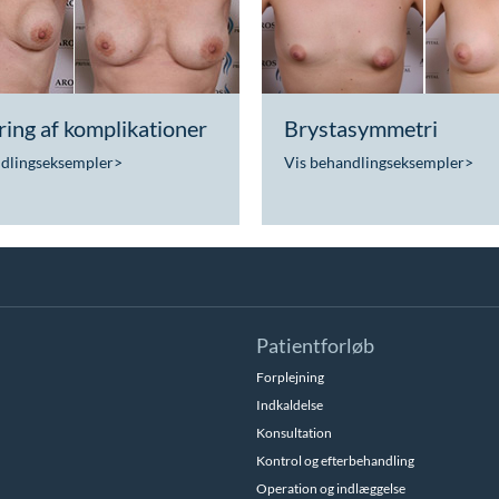
ing af komplikationer
Brystasymmetri
ndlingseksempler
>
Vis behandlingseksempler
>
Patientforløb
Forplejning
Indkaldelse
Konsultation
Kontrol og efterbehandling
Operation og indlæggelse