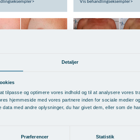
ndlingseksempler
>
Vis behandlingseksempler
>
Detaljer
d udskiftning af
BFO med fedttranspla
tater
Vis behandlingseksempler
ookies
ndlingseksempler
>
at tilpasse og optimere vores indhold og til at analysere vores tra
ores hjemmeside med vores partnere inden for sociale medier o
 data med andre oplysninger, du har givet dem, eller som de har 
Præferencer
Statistik