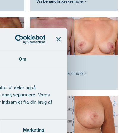
Vis behandlingseksempler
>
Om
ntation
Brystløft
Vis behandlingseksempler
>
fik. Vi deler også
g analysepartnere. Vores
indsamlet fra din brug af
Marketing