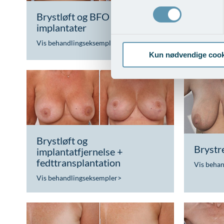
Brystløft og BFO med
Brystl
implantater
fedttr
Vis behandlingseksempler
>
Vis beha
Kun nødvendige cook
Brystløft og
Brystr
implantatfjernelse +
fedttransplantation
Vis beha
Vis behandlingseksempler
>