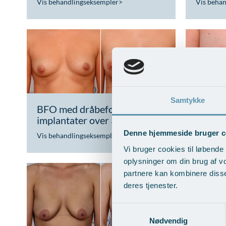
Vis behandlingseksempler
>
Vis beha
Samtykke
BFO med dråbeformede
BFO me
implantater over 300 ml
implan
Denne hjemmeside bruger c
Vis behandlingseksempler
>
Vis beha
Vi bruger cookies til løbende 
oplysninger om din brug af v
partnere kan kombinere disse
deres tjenester.
Samtykkevalg
Nødvendig