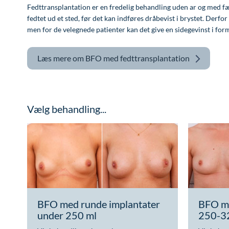
Fedttransplantation er en fredelig behandling uden ar og med fæ
fedtet ud et sted, før det kan indføres dråbevist i brystet. Derfo
men for de velegnede patienter kan det give en sidegevinst i for
Læs mere om
BFO med fedttransplantation
Vælg behandling...
BFO med runde implantater
BFO me
under 250 ml
250-3