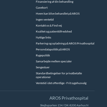
Finansiering af din behandling
Gavekort
Hvem kan blive behandlet på AROS
Ingen ventetid
Kontakt os & Find vej
Kvalitet og patienttilfredshed
Nyttige links
Parkering og opladning på AROS Privathospital
Persondatapolitik på AROS
Rygepolitik
Samarbejde mellem specialer
Sengestuer
Standardbetingelser for privatbetalte
operationer
Ventetid i det offentlige - Frit sygehusvalg
AROS Privathospital
Skejbyparken 154 / DK-8200 Aarhus N