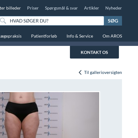
ter billeder
Priser
Spørgsmål & svar
Artikler
Nyheder
SØG
lægepraksis
Patientforløb
Info & Service
Om AROS
KONTAKT OS
Til gallerioversigten