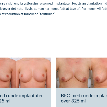
rre risici end brystforstørrelse med implantater. Fedttransplantation in
r kræver det naturligvis, at man har noget fedt at tage af! For nogen vil fe
m af reduktion af uønskede ”fedtbuler”.
d runde implantater
BFO med runde implan
25 ml
over 325 ml