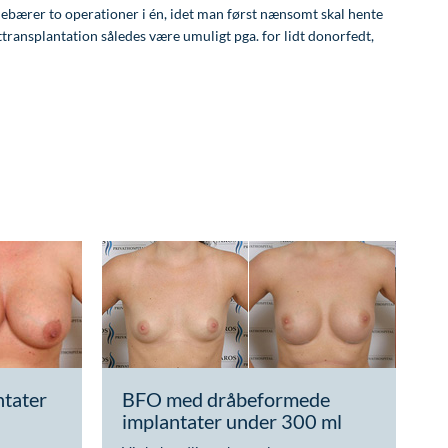
debærer to operationer i én, idet man først nænsomt skal hente
dttransplantation således være umuligt pga. for lidt donorfedt,
tater
BFO med dråbeformede
implantater under 300 ml