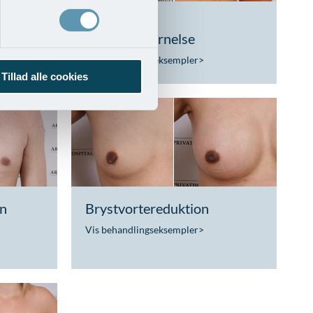
ing af
Brystløft og
implantatfjernelse
Vis behandlingseksempler
>
Tillad alle cookies
on
Brystvortereduktion
Vis behandlingseksempler
>