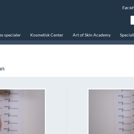
Før/ef
s specialer
Kosmetisk Center
Art of Skin Academy
Special
on