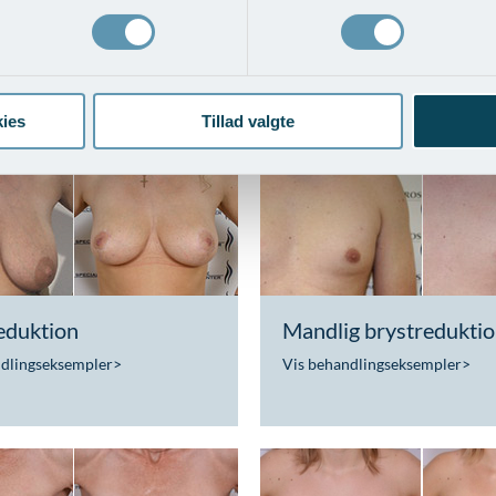
øft og BFO med
Brystløft med udskiftn
ansplantation
brystimplantater
ndlingseksempler
>
Vis behandlingseksempler
>
ies
Tillad valgte
eduktion
Mandlig brystredukti
ndlingseksempler
>
Vis behandlingseksempler
>