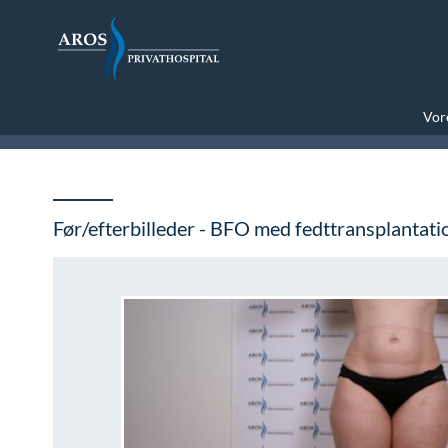
Vore
Før/efterbilleder - BFO med fedttransplantati