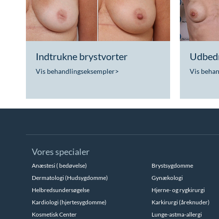
Indtrukne brystvorter
Udbedr
Vis behandlingseksempler
>
Vis beha
Vores specialer
Anæstesi ( bedøvelse)
Brystsygdomme
Dermatologi (Hudsygdomme)
Gynækologi
Helbredsundersøgelse
Hjerne- og rygkirurgi
Kardiologi (hjertesygdomme)
Karkirurgi (åreknuder)
Kosmetisk Center
Lunge-astma-allergi