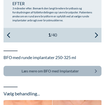
EFTER
Øre-næse-hals
3 måneder efter. Bemærk den langt bredere brystbasis og
forskydningen af fyldefordelingen op i øvre brystpoler. Patientens
ønske om en rund øvre brystform er opfyldt ved at vælge runde
implantater anbragt over brystmusklerne.
BFO med runde implantater 250-325 ml
Læs mere om
BFO med Implantater
Vælg behandling...