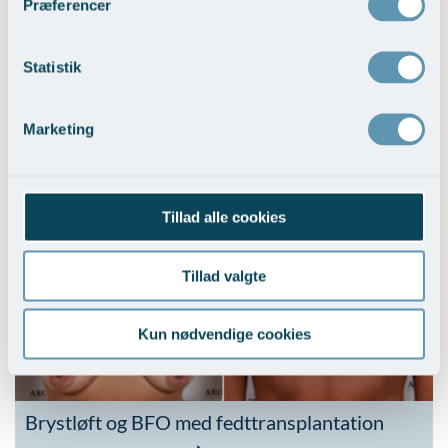
Præferencer
Statistik
Marketing
Brystløft og BFO med implantater
Vis behandlingseksempler
Tillad alle cookies
Tillad valgte
Kun nødvendige cookies
Brystløft og BFO med fedttransplantation