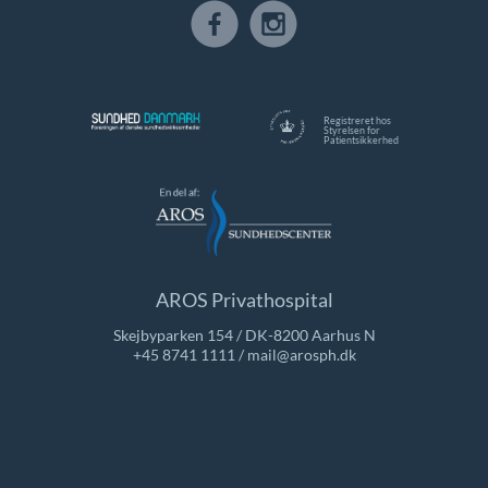
Registreret hos
Styrelsen for
Patientsikkerhed
AROS Privathospital
Skejbyparken 154 / DK-8200 Aarhus N
+45 8741 1111
/
mail@arosph.dk