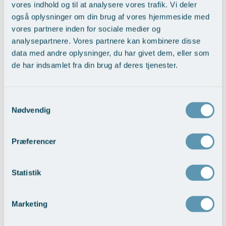
vores indhold og til at analysere vores trafik. Vi deler
Ikke alle ønsker en egentlig forstørrelse, man kan også lave små
også oplysninger om din brug af vores hjemmeside med
delikate rettelser, som udglatte rynker, understreger formen,
vores partnere inden for sociale medier og
genskaber konturer, korrigerer asymmetri.
analysepartnere. Vores partnere kan kombinere disse
data med andre oplysninger, du har givet dem, eller som
Læs mere om
Filler
de har indsamlet fra din brug af deres tjenester.
Samtykkevalg
Vælg behandling...
Nødvendig
Præferencer
Statistik
Marketing
Læbeforstørrelse/ læbeform korrektion med
filler