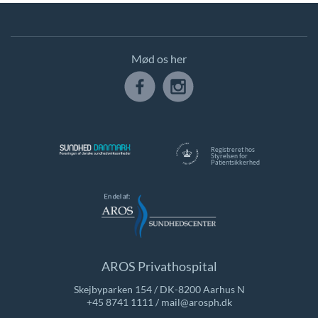
Mød os her
Registreret hos
Styrelsen for
Patientsikkerhed
AROS Privathospital
Skejbyparken 154 / DK-8200 Aarhus N
+45 8741 1111
/
mail@arosph.dk