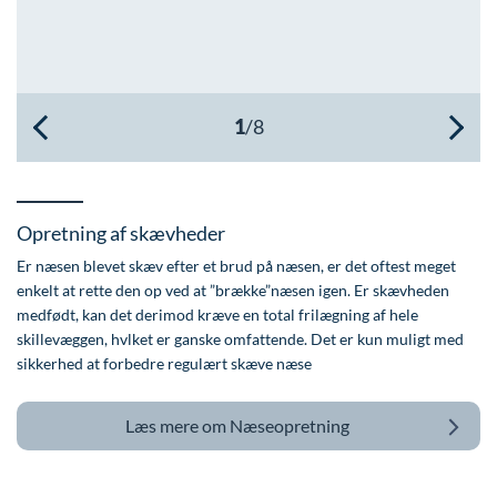
Øre-næse-hals
Opretning af skævheder
Er næsen blevet skæv efter et brud på næsen, er det oftest meget
enkelt at rette den op ved at ”brække”næsen igen. Er skævheden
medfødt, kan det derimod kræve en total frilægning af hele
skillevæggen, hvlket er ganske omfattende. Det er kun muligt med
sikkerhed at forbedre regulært skæve næse
Læs mere om
Næseopretning