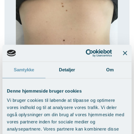
Øre-næse-hals
Samtykke
Detaljer
Om
Denne hjemmeside bruger cookies
Vi bruger cookies til løbende at tilpasse og optimere
vores indhold og til at analysere vores trafik. Vi deler
også oplysninger om din brug af vores hjemmeside med
EFTER
vores partnere inden for sociale medier og
Patienten har fået 3 behandlinger med dermaroller®. Som det kan
ses har behandlingerne reduceret synlighed, dybde og bredde, og
analysepartnere. Vores partnere kan kombinere disse
patienten har oplevet en generel opstramning og forbedring af