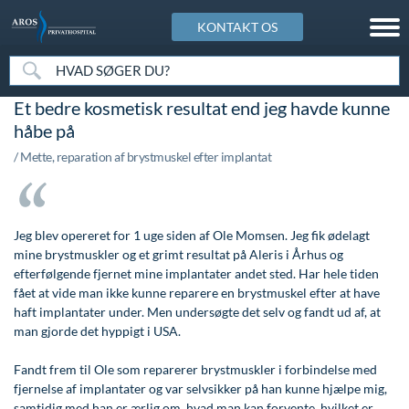
KONTAKT OS
Vores specialer
Art of Skin Academy
Speciallægepraksis
Patientforløb
Info & Service
Om AROS
Et bedre kosmetisk resultat end jeg havde kunne
Anæstesi ( bedøvelse)
Art of Skin Academy
Øre-næse-hals speciallægepraksis
Patientforløb
Info & Service
Om AROS
håbe på
Brystsygdomme
Botulinumtoksin (Botox) - Registreringskursus
Speciallægepraksis i hudsygdomme
Forplejning
Besøgstider
AROS historie
/ Mette, reparation af brystmuskel efter implantat
Gynækologi
Dermal reparation. Mesoterapi. Biorevitalisering,
Speciallægepraksis i kardiologi
Indkaldelse
Betalingsmuligheder på AROS
En del af AROS Sundhedscenter
biorestrukturering
Dermatologi (Hudsygdomme)
Konsultation
Betingelser og rettigheder for billeder og indhold
Hurtig og kompetent behandling
Jeg blev opereret for 1 uge siden af Ole Momsen. Jeg fik ødelagt
Fillers - Registreringskursus
Helbredsundersøgelse
Kontrol og efterbehandling
Cookiepolitik
Jobmuligheder hos os
mine brystmuskler og et grimt resultat på Aleris i Århus og
efterfølgende fjernet mine implantater andet sted. Har hele tiden
Hold 2026 - Tilmeld dig kursus
Hjerne- og rygkirurgi
Operation og indlæggelse
Finansiering af din behandling
Kontakt os & Find vej
fået at vide man ikke kunne reparere en brystmuskel efter at have
Kemisk peeling
haft implantater under. Men undersøgte det selv og fandt ud af, at
Kardiologi (hjertesygdomme)
Patientudtalelser og anmeldelser
Gavekort
Nyheder & Artikler
man gjorde det hyppigt i USA.
Kombinerede avancerede teknikker
Karkirurgi (åreknuder)
Sengestuer
Hvem kan blive behandlet på AROS
Personale
Fandt frem til Ole som reparerer brystmuskler i forbindelse med
Komplikationer og uønskede hændelser
fjernelse af implantater og var selvsikker på han kunne hjælpe mig,
Kosmetisk Center
Tidsbestilling
Ingen ventetid
Tilmeld dig til vores nyhedsbrev
samtidig med han er ærlig om, hvad man kan forvente, hvilket er