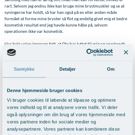
Modelopskrivning
Lunge-astma-allergi
Udskrivelse
Kontakt os & Find vej
Vores mål
rart. Selvom jeg endnu ikke kan bruge mine brystmuskler og se at
syningerne har holdt, så har han også på en eller anden måde
Plasmaprodukter i æstetisk, kosmetisk og anti-
Mave-tarm kirurgi
Kvalitet og patienttilfredshed
formået at forme mine bryster så flot og endelig givet mig et bedre
aging medicin
kosmetisk resultat end jeg havde kunne håbe på, selvom
Menopause- og hormonterapi
Nyttige links
operationen ikke var kosmetisk.
Prisliste
Neurologi (hjerne-nervesygdomme)
Parkering og opladning på AROS Privathospital
Skriv dig op
Har hele vejen igennem følt, at Ole har lyttet til mig og anerkendt
mine følelser, hvilket jeg hos andre kirurger ikke har følt. Hvis
Onkologi (kræftsygdomme)
Persondatapolitik på AROS
syningerne holder og min muskel endelig er repareret og
Plastikkirurgi (rekonstruktiv)
Rygepolitik
sammenholdt med det kosmetiske resultat han har givet mig, så kan
Samtykke
Detaljer
Om
jeg kun sige, at Ole har givet mig mit liv igen!!
Reumatologi (gigtsygdomme)
Samarbejde mellem specialer
Kan kun anbefale Ole Momsen og AROS privathospital.
Svedproblemer
Sengestuer
Denne hjemmeside bruger cookies
Søvn
Standardbetingelser for privatbetalte
Vi bruger cookies til løbende at tilpasse og optimere
operationer
vores indhold og til at analysere vores trafik. Vi deler
Thoraxkirurgi (slipping rib)
Tilbage til Patienternes udtalelser
også oplysninger om din brug af vores hjemmeside med
Ventetid i det offentlige - Frit sygehusvalg
Ultralydsscanning
vores partnere inden for sociale medier og
analysepartnere. Vores partnere kan kombinere disse
Urologi (Urinvejssygdomme)