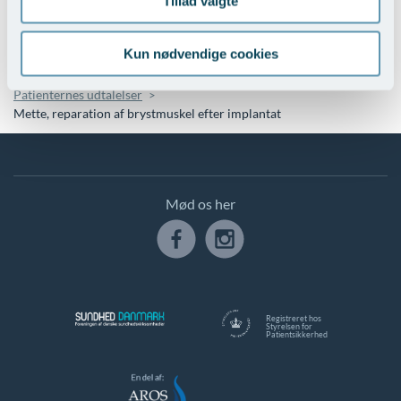
Tillad valgte
Kun nødvendige cookies
Du er her:
Kosmetisk Center
Kosmetisk Plastikkirurgi
Patienternes udtalelser
Mette, reparation af brystmuskel efter implantat
Mød os her
Registreret hos
Styrelsen for
Patientsikkerhed