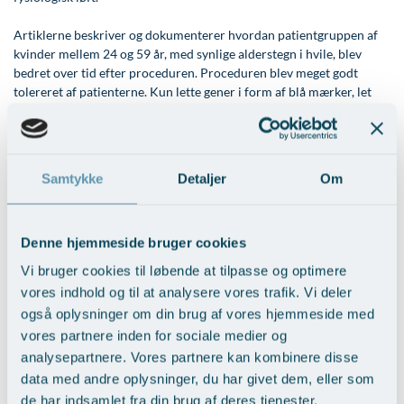
Øre-næse-hals
Artiklerne beskriver og dokumenterer hvordan patientgruppen af
kvinder mellem 24 og 59 år, med synlige alderstegn i hvile, blev
bedret over tid efter proceduren. Proceduren blev meget godt
tolereret af patienterne. Kun lette gener i form af blå mærker, let
hævelse samt let ømhed blev noteret, som alle forsvandt indenfor
en uges tid.
På Kosmetisk Center AROS varetages disse behandlinger af læge
Samtykke
Detaljer
Om
Liuba Penova Mattes, som er internationalt uddannet i at udføre
dem.
Denne hjemmeside bruger cookies
Læs artiklen "Effect of thread embedding acupuncture for facial
wrinkles and laxity..." her >
Vi bruger cookies til løbende at tilpasse og optimere
vores indhold og til at analysere vores trafik. Vi deler
Læs artiklen: "Outcomes of Polydioxanone Knotless Thread Lifting
også oplysninger om din brug af vores hjemmeside med
for Facial Rejuvenation" her >
vores partnere inden for sociale medier og
analysepartnere. Vores partnere kan kombinere disse
Tilbage til Artikler
data med andre oplysninger, du har givet dem, eller som
de har indsamlet fra din brug af deres tjenester.