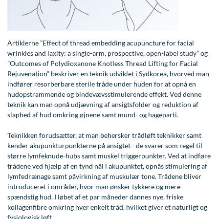
Modelopskrivning
Lunge-astma-allergi
Ar og strækmærker
Udskrivelse
Kontakt os & Find vej
Vores mål
Plasmaprodukter i æstetisk, kosmetisk og anti-
Mave-tarm kirurgi
Uønsket hårvækst
Kvalitet og patienttilfredshed
aging medicin
Artiklerne ”Effect of thread embedding acupuncture for facial
Menopause- og hormonterapi
Hårtab
Nyttige links
Prisliste
wrinkles and laxity: a single-arm, prospective, open-label study” og
”Outcomes of Polydioxanone Knotless Thread Lifting for Facial
Neurologi (hjerne-nervesygdomme)
Aldersprægede håndrygge
Parkering og opladning på AROS Privathospital
Skriv dig op
Rejuvenation” beskriver en teknik udviklet i Sydkorea, hvorved man
Onkologi (kræftsygdomme)
Kropsforyngelse og opstramning
Persondatapolitik på AROS
indfører resorberbare sterile tråde under huden for at opnå en
hudopstrammende og bindevævsstimulerende effekt. Ved denne
Plastikkirurgi (rekonstruktiv)
Intim konturering/foryngelse
Rygepolitik
teknik kan man opnå udjævning af ansigtsfolder og reduktion af
slaphed af hud omkring øjnene samt mund- og hageparti.
Reumatologi (gigtsygdomme)
Mandlig genitalområde - forskønnelse
Samarbejde mellem specialer
Teknikken forudsætter, at man behersker trådløft teknikker samt
Svedproblemer
Kosmetisk Plastikkirurgi
Sengestuer
kender akupunkturpunkterne på ansigtet - de svarer som regel til
større lymfeknude-hubs samt muskel triggerpunkter. Ved at indføre
Søvn
Kæbekirurgi
Standardbetingelser for privatbetalte
trådene ved hjælp af en tynd nål i akupunktet, opnås stimulering af
operationer
Thoraxkirurgi (slipping rib)
Skræddersyede dropbehandlinger
lymfedrænage samt påvirkning af muskulær tone. Trådene bliver
introduceret i områder, hvor man ønsker tykkere og mere
Ventetid i det offentlige - Frit sygehusvalg
Ultralydsscanning
Før / efter billeder
spændstig hud. I løbet af et par måneder dannes nye, friske
kollagenfibre omkring hver enkelt tråd, hvilket giver et naturligt og
Urologi (Urinvejssygdomme)
fysiologisk løft.