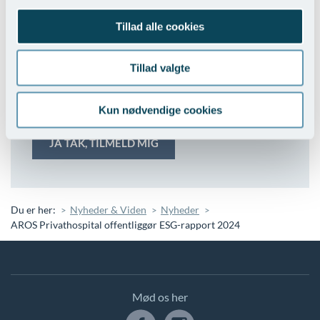
Tillad alle cookies
Interesseområde
Tillad valgte
Ved at trykke på “Ja tak, tilmeld mig”, bekræfter du at du
har læst AROS Persondatapolitik
, som indeholder
Kun nødvendige cookies
information om behandlingen af dine personoplysninger.
Du er her:
Nyheder & Viden
Nyheder
AROS Privathospital offentliggør ESG-rapport 2024
Mød os her