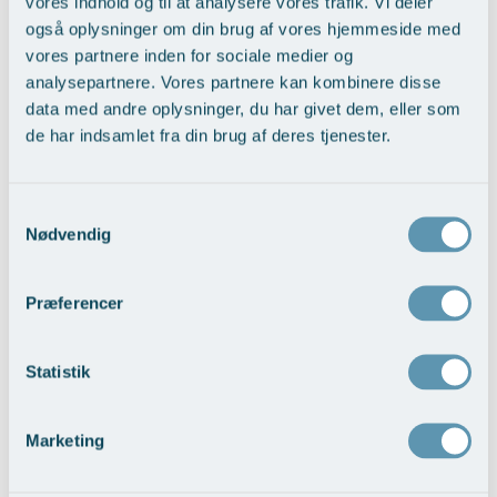
vores indhold og til at analysere vores trafik. Vi deler
fastansatte og speciallæger – i alt over 60 fagpersoner – hvilket
også oplysninger om din brug af vores hjemmeside med
Øre-næse-hals
skaber et solidt fundament for at arbejde med både bæredygtighed
og høj kvalitet i sundhedsydelser.
vores partnere inden for sociale medier og
analysepartnere. Vores partnere kan kombinere disse
Læs hele ESG-rapporten her >
data med andre oplysninger, du har givet dem, eller som
de har indsamlet fra din brug af deres tjenester.
Tilbage til Nyheder
Samtykkevalg
Nødvendig
Tilmeld dig nyhedsbrev
Præferencer
Vil du vide mere om vores behandlinger, nye tiltag, nye
specialer og behandlingstyper samt om den spændende
Statistik
teknologiske udvikling, så tilmeld dig nyhedsbrevet her.
Marketing