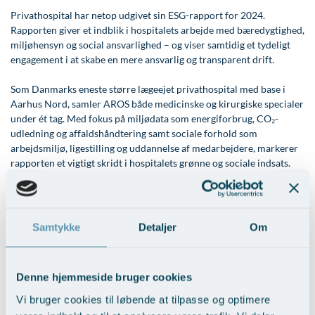
Modelopskrivning
Lunge-astma-allergi
Ar og strækmærker
Udskrivelse
Kontakt os & Find vej
Vores mål
Privathospital har netop udgivet sin ESG-rapport for 2024.
Plasmaprodukter i æstetisk, kosmetisk og anti-
Rapporten giver et indblik i hospitalets arbejde med bæredygtighed,
Mave-tarm kirurgi
Uønsket hårvækst
Kvalitet og patienttilfredshed
miljøhensyn og social ansvarlighed – og viser samtidig et tydeligt
aging medicin
engagement i at skabe en mere ansvarlig og transparent drift.
Menopause- og hormonterapi
Hårtab
Nyttige links
Prisliste
Som Danmarks eneste større lægeejet privathospital med base i
Neurologi (hjerne-nervesygdomme)
Aldersprægede håndrygge
Parkering og opladning på AROS Privathospital
Skriv dig op
Aarhus Nord, samler AROS både medicinske og kirurgiske specialer
under ét tag. Med fokus på miljødata som energiforbrug, CO₂-
Onkologi (kræftsygdomme)
Kropsforyngelse og opstramning
Persondatapolitik på AROS
udledning og affaldshåndtering samt sociale forhold som
Plastikkirurgi (rekonstruktiv)
Intim konturering/foryngelse
Rygepolitik
arbejdsmiljø, ligestilling og uddannelse af medarbejdere, markerer
rapporten et vigtigt skridt i hospitalets grønne og sociale indsats.
Reumatologi (gigtsygdomme)
Mandlig genitalområde - forskønnelse
Samarbejde mellem specialer
ESG-rapporten omfatter blandt andet:
Svedproblemer
Kosmetisk Plastikkirurgi
Sengestuer
Energiforbrug og drivhusgasudledning
Søvn
Kæbekirurgi
Standardbetingelser for privatbetalte
Samtykke
Detaljer
Om
Cirkulær økonomi og affald
operationer
Biodiversitet og vandforbrug
Thoraxkirurgi (slipping rib)
Skræddersyede dropbehandlinger
Arbejdsvilkår, ligestilling og sikkerhed
Ventetid i det offentlige - Frit sygehusvalg
Denne hjemmeside bruger cookies
Ultralydsscanning
Før / efter billeder
Etiske retningslinjer og virksomhedsadfærd
Vi bruger cookies til løbende at tilpasse og optimere
AROS Privathospital huser 17 specialer og har tilknyttet både
Urologi (Urinvejssygdomme)