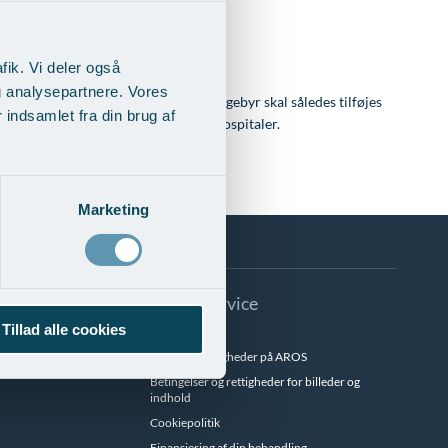
fik. Vi deler også
g analysepartnere. Vores
orsikringsgebyr på aktuelt 6%. Dette gebyr skal således tilføjes
indsamlet fra din brug af
er privat behandling på udenlandske hospitaler.
Marketing
Info & Service
Tillad alle cookies
Besøgstider
Betalingsmuligheder på AROS
Betingelser og rettigheder for billeder og
indhold
Cookiepolitik
Finansiering af din behandling