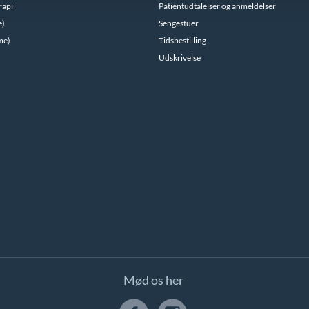
rapi
Patientudtalelser og anmeldelser
e)
Sengestuer
me)
Tidsbestilling
Udskrivelse
Mød os her