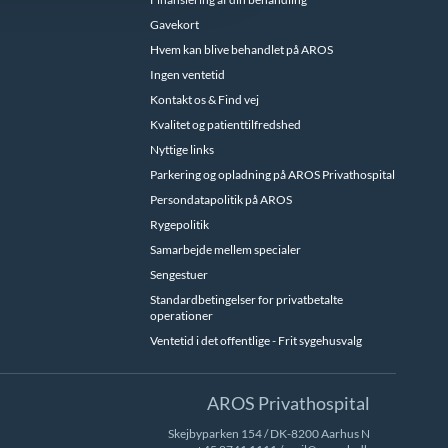
Gavekort
Hvem kan blive behandlet på AROS
Ingen ventetid
Kontakt os & Find vej
Kvalitet og patienttilfredshed
Nyttige links
Parkering og opladning på AROS Privathospital
Persondatapolitik på AROS
Rygepolitik
Samarbejde mellem specialer
Sengestuer
Standardbetingelser for privatbetalte
operationer
Ventetid i det offentlige - Frit sygehusvalg
AROS Privathospital
Skejbyparken 154 / DK-8200 Aarhus N