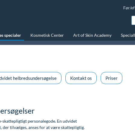
Før/ef
s specialer
Kosmetisk Center
Art of Skin Academy
Special
dvidet helbredsundersøgelse
Kontakt os
Priser
dersøgelser
-skattepligtigt personalegode. En udvidet
, der tilvælges, anses for at være skattepligtig.