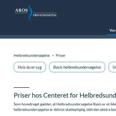
Vore
Helbredsundersøgelse
Priser
Hvis du er syg
Basis helbredsundersøgelse
U
Priser hos Centeret for Helbredsun
Som hovedregel gælder, at Helbredsundersøgelse Basis er et ikke
helbredsundersøgelse er delvist skattepligtig, idet den ekstra test