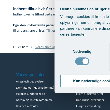
Indhent tilbud hvis flere
Denne hjemmeside bruger c
Indhent gerne tilbud ved samtidig bestilling af helbredsunders
Vi bruger cookies til løbende 
oplysninger om din brug af v
Pga. den lovbestemte patientforsikringsordning
for Privathospit
partnere kan kombinere disse
til alle angivne priser. Til gengæld er alle vores patienter så fo
deres tjenester.
Samtykkevalg
Du er her:
Vores specialer
Helbredsundersøgelse
Pr
Nødvendig
Vores specialer
Kun nødvendige cook
Anæstesi ( bedøvelse)
Brystsygdomme
Dermatologi (Hudsygdomme)
Gynækologi
Helbredsundersøgelse
Hjerne- og rygkirurgi
Kardiologi (hjertesygdomme)
Karkirurgi (åreknuder)
Kosmetisk Center
Lunge-astma-allergi