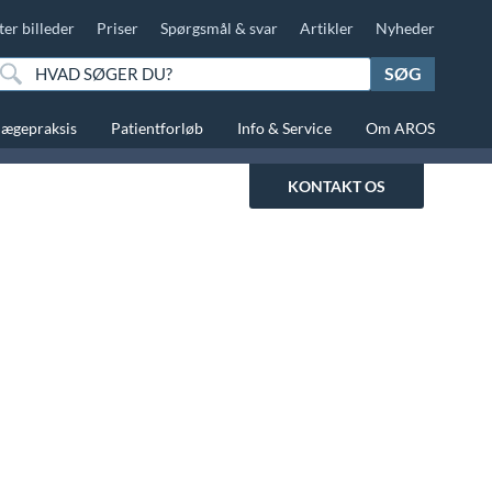
ter billeder
Priser
Spørgsmål & svar
Artikler
Nyheder
SØG
lægepraksis
Patientforløb
Info & Service
Om AROS
KONTAKT OS