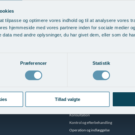
ookies
øgelse for minimum 5 personer.
at tilpasse og optimere vores indhold og til at analysere vores tra
ores hjemmeside med vores partnere inden for sociale medier o
aler med virkning fra 2013 er alle patientbetalinger underlagt et patientf
 data med andre oplysninger, du har givet dem, eller som de har 
rsikret under den offentlige Patienterstatning - modsat patienter, der vælg
iser
Helbredsundersøgelse Udvidet
Præferencer
Statistik
Patientforløb
ies
Tillad valgte
Forplejning
Indkaldelse
Konsultation
Kontrol og efterbehandling
Operation og indlæggelse