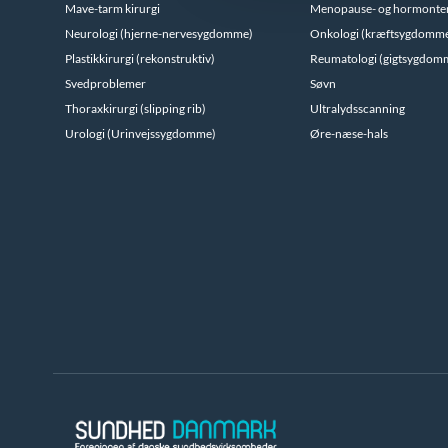
Mave-tarm kirurgi
Menopause- og hormonte
Neurologi (hjerne-nervesygdomme)
Onkologi (kræftsygdomm
Plastikkirurgi (rekonstruktiv)
Reumatologi (gigtsygdom
Svedproblemer
Søvn
Thoraxkirurgi (slipping rib)
Ultralydsscanning
Urologi (Urinvejssygdomme)
Øre-næse-hals