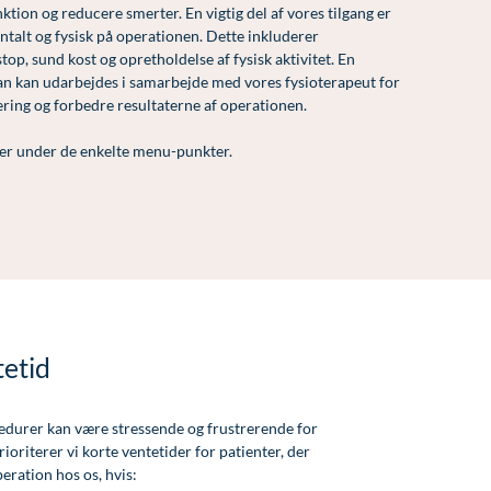
ktion og reducere smerter. En vigtig del af vores tilgang er
talt og fysisk på operationen. Dette inkluderer
op, sund kost og opretholdelse af fysisk aktivitet. En
n kan udarbejdes i samarbejde med vores fysioterapeut for
tering og forbedre resultaterne af operationen.
er under de enkelte menu-punkter.
tetid
edurer kan være stressende og frustrerende for
rioriterer vi korte ventetider for patienter, der
eration hos os, hvis: