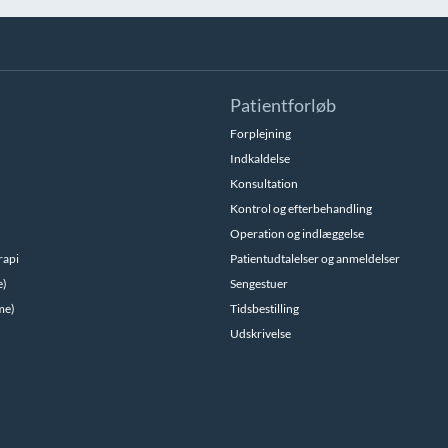
Patientforløb
Forplejning
Indkaldelse
Konsultation
Kontrol og efterbehandling
Operation og indlæggelse
rapi
Patientudtalelser og anmeldelser
e)
Sengestuer
me)
Tidsbestilling
Udskrivelse