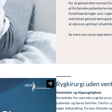
for at genoprette normal fun
at forberede patienterne men
livsstilsændringer som rygest
individuel genoptræningspla
at sikre en optimal rehabili
Se mere om vores operation
Rygkirurgi uden ven
Ventetider og tilgængelighed:
Ventetider for neurokirurgiske proc
patienter og deres familier. Derfor p
søger behandling. Du kan tilbydes op