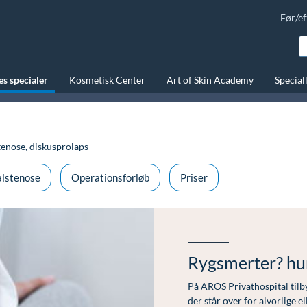
Før/ef
s specialer
Kosmetisk Center
Art of Skin Academy
Special
tenose, diskusprolaps
alstenose
Operationsforløb
Priser
Rygsmerter? hur
På AROS Privathospital tilby
der står over for alvorlige 