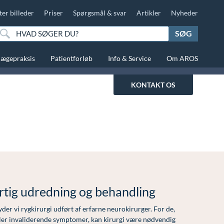
ter billeder
Priser
Spørgsmål & svar
Artikler
Nyheder
SØG
lægepraksis
Patientforløb
Info & Service
Om AROS
KONTAKT OS
tig udredning og behandling
der vi rygkirurgi udført af erfarne neurokirurger. For de,
eller invaliderende symptomer, kan kirurgi være nødvendig