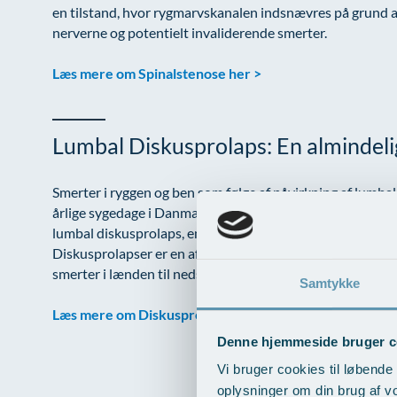
en tilstand, hvor rygmarvskanalen indsnævres på grund af s
nerverne og potentielt invaliderende smerter.
Læs mere om Spinalstenose her >
Lumbal Diskusprolaps: En almindelig
Smerter i ryggen og ben som følge af påvirkning af lumbal
årlige sygedage i Danmark. Blandt yngre og midaldrende
lumbal diskusprolaps, en tilstand, hvor væv fra en briste
Diskusprolapser er en af de mest almindelige rygsygdo
smerter i lænden til nedsat følesans, lammelser og ændring
Samtykke
Læs mere om Diskusprolaps her >
Denne hjemmeside bruger c
Vi bruger cookies til løbende 
oplysninger om din brug af v