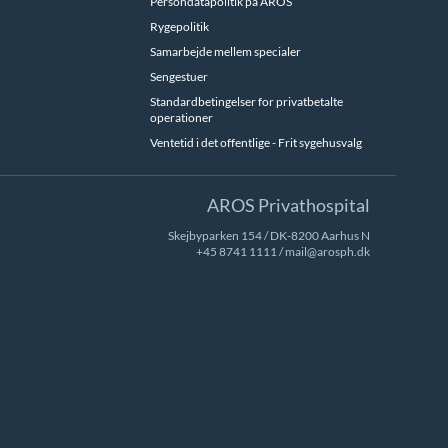
Persondatapolitik på AROS
Rygepolitik
Samarbejde mellem specialer
Sengestuer
Standardbetingelser for privatbetalte
operationer
Ventetid i det offentlige - Frit sygehusvalg
AROS Privathospital
Skejbyparken 154 / DK-8200 Aarhus N
+45 8741 1111
/
mail@arosph.dk