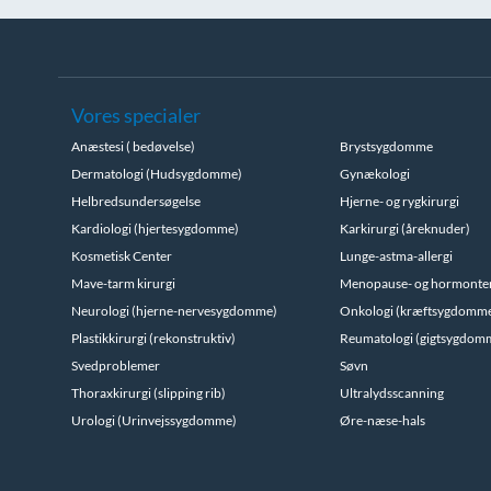
Vores specialer
Anæstesi ( bedøvelse)
Brystsygdomme
Dermatologi (Hudsygdomme)
Gynækologi
Helbredsundersøgelse
Hjerne- og rygkirurgi
Kardiologi (hjertesygdomme)
Karkirurgi (åreknuder)
Kosmetisk Center
Lunge-astma-allergi
Mave-tarm kirurgi
Menopause- og hormonte
Neurologi (hjerne-nervesygdomme)
Onkologi (kræftsygdomm
Plastikkirurgi (rekonstruktiv)
Reumatologi (gigtsygdom
Svedproblemer
Søvn
Thoraxkirurgi (slipping rib)
Ultralydsscanning
Urologi (Urinvejssygdomme)
Øre-næse-hals