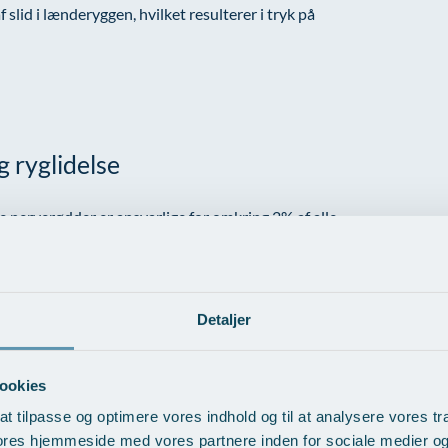
lid i lænderyggen, hvilket resulterer i tryk på
 ryglidelse
e nerverødder er ansvarlige for omkring 2% af alle
 mennesker skyldes omkring 90% af tilfældene en
t båndskive presses ud og påvirker nerverne.
mme i Danmark, og symptomerne spænder fra lokale
er i reflekser i benene.
Detaljer
ookies
at tilpasse og optimere vores indhold og til at analysere vores tra
ores hjemmeside med vores partnere inden for sociale medier o