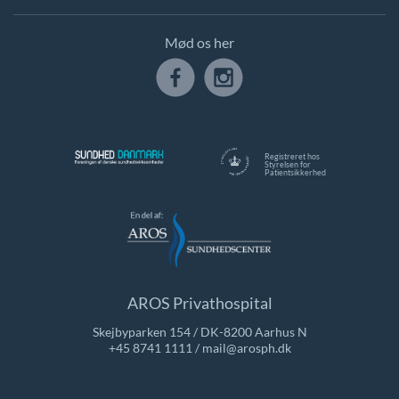
Mød os her
Registreret hos
Styrelsen for
Patientsikkerhed
AROS Privathospital
Skejbyparken 154 / DK-8200 Aarhus N
+45 8741 1111
/
mail@arosph.dk