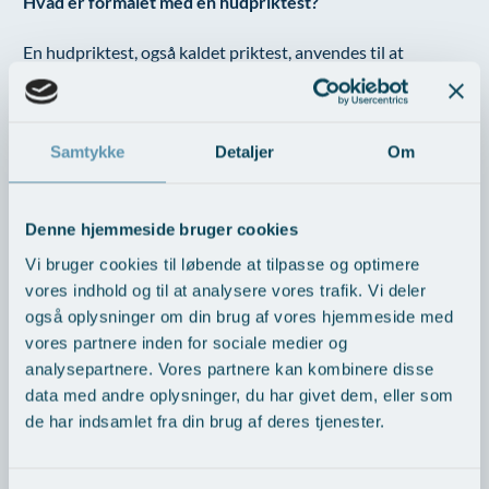
Hvad er formålet med en hudpriktest?
En hudpriktest, også kaldet priktest, anvendes til at
diagnosticere allergiske tilstande såsom høfeber,
fødevareallergi, allergi over for insektstik eller medicin. Den
udføres typisk af en specialist inden for allergi,
børnesygdomme, hudsygdomme, lungesygdomme eller
Samtykke
Detaljer
Om
otorhinolaryngologi på en allergiafdeling på et hospital.
Særlige hudpriktest med friske fødevarer kræver
Denne hjemmeside bruger cookies
specialiseret ekspertise på grund af den øgede risiko for
Vi bruger cookies til løbende at tilpasse og optimere
kraftige allergiske reaktioner.
vores indhold og til at analysere vores trafik. Vi deler
også oplysninger om din brug af vores hjemmeside med
Når allergiske overfølsomheder er identificeret:
vores partnere inden for sociale medier og
analysepartnere. Vores partnere kan kombinere disse
Behandlingen kan målrettes specifikt til den enkelte
data med andre oplysninger, du har givet dem, eller som
person.
de har indsamlet fra din brug af deres tjenester.
Personen kan selv forsøge at undgå stoffer, der udløser
allergiske reaktioner.