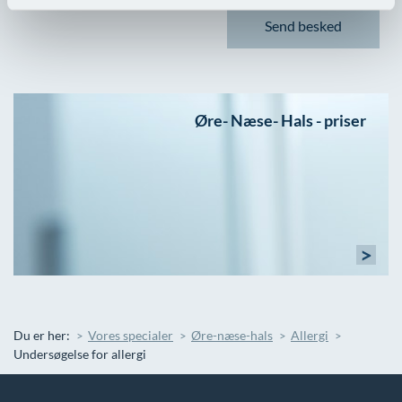
Øre- Næse- Hals - priser
>
Du er her:
Vores specialer
Øre-næse-hals
Allergi
Undersøgelse for allergi