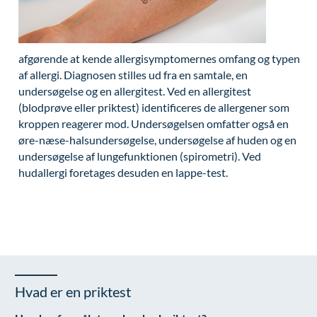
Modelopskrivning
Ar og strækmærker
Udskrivelse
Kontakt os & Find vej
Vores mål
Plasmaprodukter i æstetisk, kosmetisk og anti-
Uønsket hårvækst
Kvalitet og patienttilfredshed
aging medicin
afgørende at kende allergisymptomernes omfang og typen
Hårtab
Nyttige links
Prisliste
af allergi. Diagnosen stilles ud fra en samtale, en
undersøgelse og en allergitest. Ved en allergitest
Aldersprægede håndrygge
Parkering og opladning på AROS Privathospital
Skriv dig op
(blodprøve eller
priktest)
identificeres de allergener som
Kropsforyngelse og opstramning
Persondatapolitik på AROS
kroppen reagerer mod. Undersøgelsen omfatter også en
øre-næse-halsundersøgelse, undersøgelse af huden og en
Intim konturering/foryngelse
Rygepolitik
undersøgelse af lungefunktionen (spirometri). Ved
hudallergi foretages desuden en lappe-test.
Mandlig genitalområde - forskønnelse
Samarbejde mellem specialer
Kosmetisk Plastikkirurgi
Sengestuer
Kæbekirurgi
Standardbetingelser for privatbetalte
operationer
Skræddersyede dropbehandlinger
Ventetid i det offentlige - Frit sygehusvalg
Før / efter billeder
Hvad er en priktest