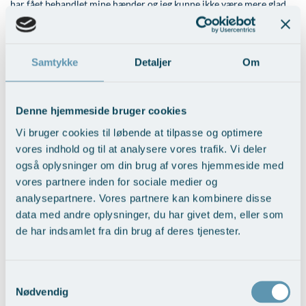
har fået behandlet mine hænder og jeg kunne ikke være mere glad
og tilfreds. Det er en helt fantastisk følelse og mine hænder er nu
tørre. Jeg har kun oplevet en meget høj grad af professionalisme og
venlighed på AROS og har altid følt mig velkommen og taget
alvorligt, hvilket har gjort en verden til forskel for mig.
Samtykke
Detaljer
Om
Kort ventetid, grundig information og opfølgning efter
behandlingen 😊
Denne hjemmeside bruger cookies
Vi bruger cookies til løbende at tilpasse og optimere
Det har kort sagt gjort en kæmpe forskel i min hverdag!”
vores indhold og til at analysere vores trafik. Vi deler
LÆS MERE OM VORES SVEDBEHANDLINGER HER >
også oplysninger om din brug af vores hjemmeside med
vores partnere inden for sociale medier og
analysepartnere. Vores partnere kan kombinere disse
Tilbage til Patientudtalelser
data med andre oplysninger, du har givet dem, eller som
de har indsamlet fra din brug af deres tjenester.
Skriv direkte til afdelingen for
Samtykkevalg
svedproblemer
Nødvendig