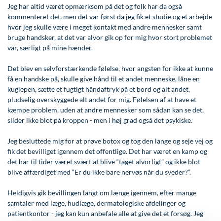
Modelopskrivning
Jeg har altid været opmærksom på det og folk har da også
Ar og strækmærker
Udskrivelse
Kontakt os & Find vej
Vores mål
kommenteret det, men det var først da jeg fik et studie og et arbejde
Plasmaprodukter i æstetisk, kosmetisk og anti-
hvor jeg skulle være i meget kontakt med andre mennesker samt
Uønsket hårvækst
Kvalitet og patienttilfredshed
aging medicin
bruge handsker, at det var alvor gik op for mig hvor stort problemet
Hårtab
Nyttige links
var, særligt på mine hænder.
Prisliste
Aldersprægede håndrygge
Parkering og opladning på AROS Privathospital
Det blev en selvforstærkende følelse, hvor angsten for ikke at kunne
Skriv dig op
få en handske på, skulle give hånd til et andet menneske, låne en
Kropsforyngelse og opstramning
Persondatapolitik på AROS
kuglepen, sætte et fugtigt håndaftryk på et bord og alt andet,
pludselig overskyggede alt andet for mig. Følelsen af at have et
Intim konturering/foryngelse
Rygepolitik
kæmpe problem, uden at andre mennesker som sådan kan se det,
slider ikke blot på kroppen - men i høj grad også det psykiske.
Mandlig genitalområde - forskønnelse
Samarbejde mellem specialer
Kosmetisk Plastikkirurgi
Sengestuer
Jeg besluttede mig for at prøve botox og tog den lange og seje vej og
fik det bevilliget igennem det offentlige. Det har været en kamp og
Kæbekirurgi
Standardbetingelser for privatbetalte
det har til tider været svært at blive “taget alvorligt” og ikke blot
operationer
blive affærdiget med “Er du ikke bare nervøs når du sveder?”.
Skræddersyede dropbehandlinger
Ventetid i det offentlige - Frit sygehusvalg
Heldigvis gik bevillingen langt om længe igennem, efter mange
Før / efter billeder
samtaler med læge, hudlæge, dermatologiske afdelinger og
patientkontor - jeg kan kun anbefale alle at give det et forsøg. Jeg