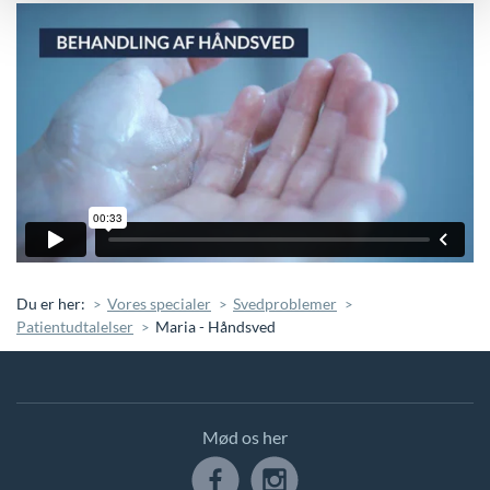
Du er her:
Vores specialer
Svedproblemer
Patientudtalelser
Maria - Håndsved
Mød os her