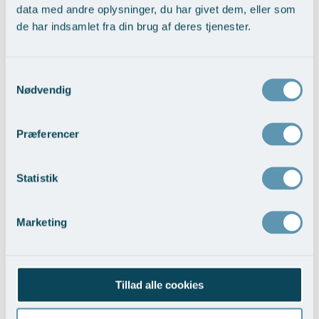
data med andre oplysninger, du har givet dem, eller som
de har indsamlet fra din brug af deres tjenester.
Nedre ansigtsløft med pande-tindingeløft
Samtykkevalg
Vis behandlingseksempler
>
Nødvendig
Præferencer
Statistik
Marketing
Trådløft ansigt
Vis behandlingseksempler
>
Tillad alle cookies