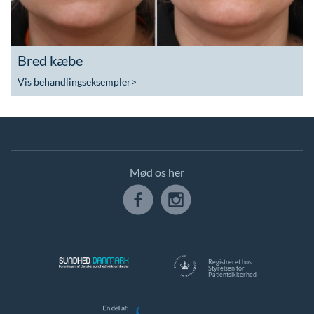
Bred kæbe
Vis behandlingseksempler
>
Mød os her
Registreret hos
Styrelsen for
Patientsikkerhed