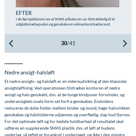
Øre-næse-hals
EFTER
I skråprojektionen ses at SMAS-plikaturen var tilstrækkelig til at
udglatte kæbepuden og genskabe en velmarkeret kæberand.
Nedre ansigt-halsløft
Et nedre ansigts- og halsløft er en videreudvikling af den klassiske
ansigtsløftning. Ved operationen tilstræbes konturen af nedre
ansigt og hals genskabt, dvs. at de tunge kindposer forsvinder, og
underansigtets ovale form set forfra genskabes. Endvidere
reduceres de dybe folder mellem kinder og mund, hage-halsvinklen
genskabes og halsfolderne udjævnes og overflødig, slap hud fjernes.
For det optimale løft og for bedste holdbarhed af resultatet skal
udføres en supplerende SMAS plastik, dvs. et løft af hudens
underlag, så løftet er forankret i underlaget, og ikke i den mindre