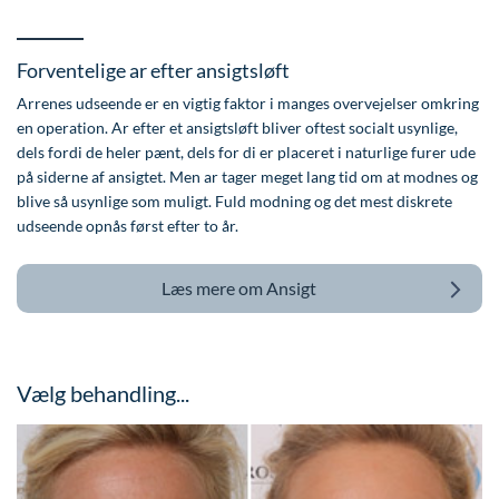
Øre-næse-hals
Forventelige ar efter ansigtsløft
Arrenes udseende er en vigtig faktor i manges overvejelser omkring
en operation. Ar efter et ansigtsløft bliver oftest socialt usynlige,
dels fordi de heler pænt, dels for di er placeret i naturlige furer ude
på siderne af ansigtet. Men ar tager meget lang tid om at modnes og
blive så usynlige som muligt. Fuld modning og det mest diskrete
udseende opnås først efter to år.
Læs mere om
Ansigt
Vælg behandling...