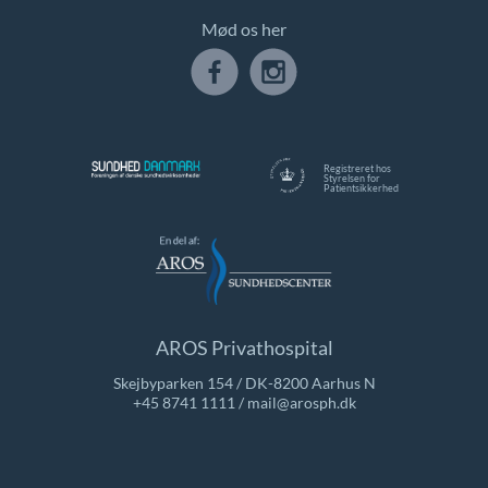
Mød os her
Registreret hos
Styrelsen for
Patientsikkerhed
AROS Privathospital
Skejbyparken 154 / DK-8200 Aarhus N
+45 8741 1111
/
mail@arosph.dk