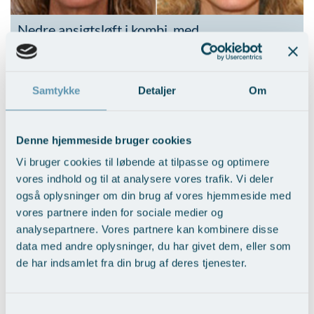
Nedre ansigtsløft i kombi. med
mellemansigtsløft
Vis behandlingseksempler
>
Samtykke
Detaljer
Om
Denne hjemmeside bruger cookies
Vi bruger cookies til løbende at tilpasse og optimere
vores indhold og til at analysere vores trafik. Vi deler
også oplysninger om din brug af vores hjemmeside med
Nedre ansigtsløft med pande-tindingeløft
vores partnere inden for sociale medier og
analysepartnere. Vores partnere kan kombinere disse
Vis behandlingseksempler
>
data med andre oplysninger, du har givet dem, eller som
de har indsamlet fra din brug af deres tjenester.
Samtykkevalg