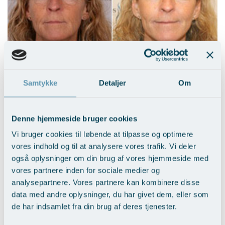
Nedre ansigtsløft i kombi. med
mellemansigtsløft
Samtykke
Detaljer
Om
Vis behandlingseksempler
>
Denne hjemmeside bruger cookies
Vi bruger cookies til løbende at tilpasse og optimere
vores indhold og til at analysere vores trafik. Vi deler
også oplysninger om din brug af vores hjemmeside med
vores partnere inden for sociale medier og
analysepartnere. Vores partnere kan kombinere disse
Nedre ansigtsløft med pande-tindingeløft
data med andre oplysninger, du har givet dem, eller som
Vis behandlingseksempler
>
de har indsamlet fra din brug af deres tjenester.