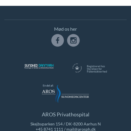
Mød os her
Registreret hos
Styrelsen for
Patientsikkerhed
AROS Privathospital
Skejbyparken 154 / DK-8200 Aarhus N
+45 8741 1111
/
mail@arosph.dk