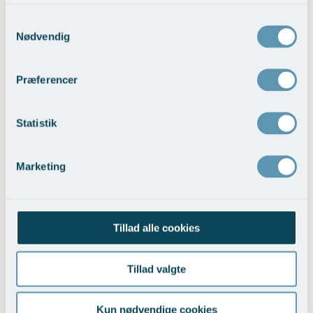
Samtykkevalg
Nødvendig
Præferencer
Trådløft ansigt
Statistik
Vis behandlingseksempler
>
Marketing
Tillad alle cookies
Tillad valgte
Indirekte halsløft
Kun nødvendige cookies
Vis behandlingseksempler
>