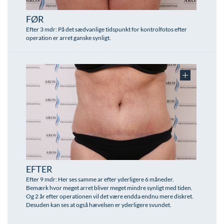
Modelopskrivning
Lunge-astma-allergi
Ar og strækmærker
Udskrivelse
Kontakt os & Find vej
Vores mål
FØR
Plasmaprodukter i æstetisk, kosmetisk og anti-
Mave-tarm kirurgi
Uønsket hårvækst
Kvalitet og patienttilfredshed
Efter 3 mdr: På det sædvanlige tidspunkt for kontrolfotos efter
aging medicin
operation er arret ganske synligt.
Menopause- og hormonterapi
Hårtab
Nyttige links
Prisliste
Neurologi (hjerne-nervesygdomme)
Aldersprægede håndrygge
Parkering og opladning på AROS Privathospital
Skriv dig op
Onkologi (kræftsygdomme)
Kropsforyngelse og opstramning
Persondatapolitik på AROS
Plastikkirurgi (rekonstruktiv)
Intim konturering/foryngelse
Rygepolitik
Reumatologi (gigtsygdomme)
Mandlig genitalområde - forskønnelse
Samarbejde mellem specialer
Svedproblemer
Kosmetisk Plastikkirurgi
Sengestuer
Søvn
Kæbekirurgi
Standardbetingelser for privatbetalte
EFTER
operationer
Thoraxkirurgi (slipping rib)
Skræddersyede dropbehandlinger
Efter 9 mdr: Her ses samme ar efter yderligere 6 måneder.
Bemærk hvor meget arret bliver meget mindre synligt med tiden.
Ventetid i det offentlige - Frit sygehusvalg
Og 2 år efter operationen vil det være endda endnu mere diskret.
Ultralydsscanning
Før / efter billeder
Desuden kan ses at også hævelsen er yderligere svundet.
Urologi (Urinvejssygdomme)