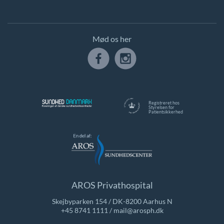
Mød os her
Registreret hos
Styrelsen for
Patientsikkerhed
AROS Privathospital
Skejbyparken 154 / DK-8200 Aarhus N
+45 8741 1111
/
mail@arosph.dk