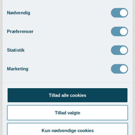
Samtykkevalg
Nødvendig
Vælg behandling...
Præferencer
Statistik
Marketing
Ar
Vis behandlingseksempler
>
Tillad alle cookies
Tillad valgte
Kun nødvendige cookies