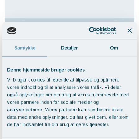
Øre-næse-hals
Samtykke
Detaljer
Om
Helingsforløb
Ar findes i mange typer. De kan aldrig fjernes sporløst, men kan
Denne hjemmeside bruger cookies
næsten altid gøres mindre iøjnefaldende og pænere. Ar efter
operationer kan gøres mindre og mere diskrete, enten ved en
Vi bruger cookies til løbende at tilpasse og optimere
plastikkirurgisk operation eller CO2-laserbehandling. Hos arveligt
vores indhold og til at analysere vores trafik. Vi deler
disponerede personer, og på specielle områder af kroppen, kan der
også oplysninger om din brug af vores hjemmeside med
udvikle sig abnorme ar, såkaldte keloidar. Disse kræver en helt
vores partnere inden for sociale medier og
speciel multimodal behandling.
analysepartnere. Vores partnere kan kombinere disse
data med andre oplysninger, du har givet dem, eller som
Læs mere om
Ar og strækmærker
de har indsamlet fra din brug af deres tjenester.