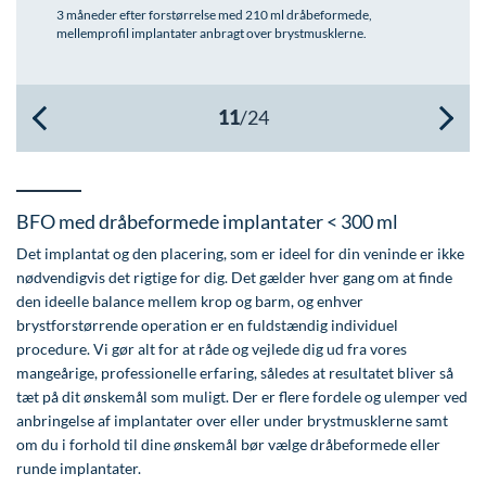
3 måneder efter forstørrelse med 210 ml dråbeformede,
Øre-næse-hals
mellemprofil implantater anbragt over brystmusklerne.
BFO med dråbeformede implantater < 300 ml
Det implantat og den placering, som er ideel for din veninde er ikke
nødvendigvis det rigtige for dig. Det gælder hver gang om at finde
den ideelle balance mellem krop og barm, og enhver
brystforstørrende operation er en fuldstændig individuel
procedure. Vi gør alt for at råde og vejlede dig ud fra vores
mangeårige, professionelle erfaring, således at resultatet bliver så
tæt på dit ønskemål som muligt. Der er flere fordele og ulemper ved
anbringelse af implantater over eller under brystmusklerne samt
om du i forhold til dine ønskemål bør vælge dråbeformede eller
runde implantater.