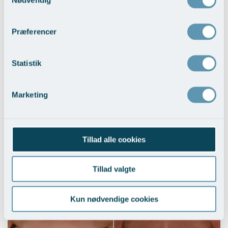
Brystløft
Præferencer
Vis behandlingseksempler
>
Statistik
Marketing
Tillad alle cookies
Brystløft og BFO med implantater
Tillad valgte
Vis behandlingseksempler
>
Kun nødvendige cookies