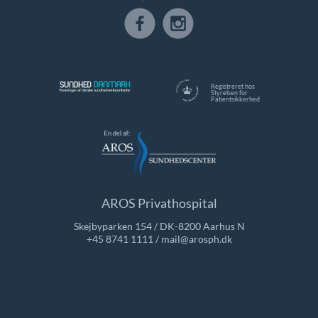
Registreret hos
Styrelsen for
Patientsikkerhed
AROS Privathospital
Skejbyparken 154 / DK-8200 Aarhus N
+45 8741 1111
/
mail@arosph.dk