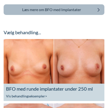
Læs mere om
BFO med Implantater
Vælg behandling...
BFO med runde implantater under 250 ml
Vis behandlingseksempler
>